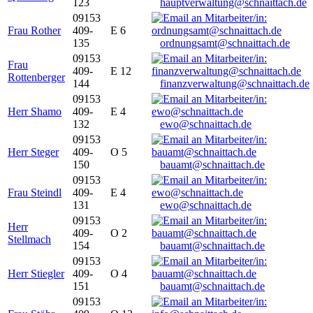
123
hauptverwaltung@schnaittach.de
09153
Frau Rother
409-
E 6
135
ordnungsamt@schnaittach.de
09153
Frau
409-
E 12
Rottenberger
144
finanzverwaltung@schnaittach.de
09153
Herr Shamo
409-
E 4
132
ewo@schnaittach.de
09153
Herr Steger
409-
O 5
150
bauamt@schnaittach.de
09153
Frau Steindl
409-
E 4
131
ewo@schnaittach.de
09153
Herr
409-
O 2
Stellmach
154
bauamt@schnaittach.de
09153
Herr Stiegler
409-
O 4
151
bauamt@schnaittach.de
09153