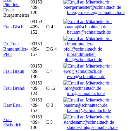
09153
Pitterlein
409-
Erster
120
buergermeister@schnaittach.de
Bürgermeister
09153
Frau Bisch
409-
O 4
152
bauamt@schnaittach.de
Dr. Frau
09153
Brandmüller-
409-
DG 4
Pfeil
157
n.brandmueller-
pfeil@schnaittach.de
09153
Frau Braun
409-
E 4
130
ewo@schnaittach.de
09153
Frau Brendl
409-
O 12
124
info@schnaittach.de
09153
Herr Ertel
409-
O 3
153
bauamt@schnaittach.de
09153
Frau
409-
E 5
Escherich
136
standesamt@schnaittach.de