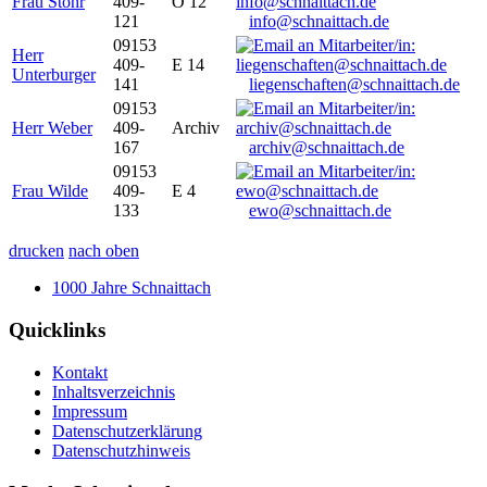
Frau Stöhr
409-
O 12
121
info@schnaittach.de
09153
Herr
409-
E 14
Unterburger
141
liegenschaften@schnaittach.de
09153
Herr Weber
409-
Archiv
167
archiv@schnaittach.de
09153
Frau Wilde
409-
E 4
133
ewo@schnaittach.de
drucken
nach oben
1000 Jahre Schnaittach
Quicklinks
Kontakt
Inhaltsverzeichnis
Impressum
Datenschutzerklärung
Datenschutzhinweis