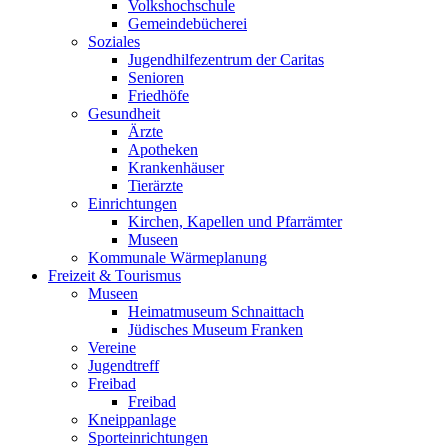
Volkshochschule
Gemeindebücherei
Soziales
Jugendhilfezentrum der Caritas
Senioren
Friedhöfe
Gesundheit
Ärzte
Apotheken
Krankenhäuser
Tierärzte
Einrichtungen
Kirchen, Kapellen und Pfarrämter
Museen
Kommunale Wärmeplanung
Freizeit & Tourismus
Museen
Heimatmuseum Schnaittach
Jüdisches Museum Franken
Vereine
Jugendtreff
Freibad
Freibad
Kneippanlage
Sporteinrichtungen