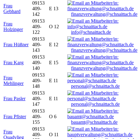
09153
Frau
409-
E 13
Gebhard
142
finanzverwaltung@schnaittach.de
09153
Frau
409-
O 12
Holzinger
122
info@schnaittach.de
09153
Frau Hüßner
409-
E 12
143
finanzverwaltung@schnaittach.de
09153
Frau Karg
409-
E 15
140
finanzverwaltung@schnaittach.de
09153
Frau
409-
E 11
Mehlinger
148
personal@schnaittach.de
09153
Frau Pasler
409-
E 11
147
personal@schnaittach.de
09153
Frau Pfister
409-
O 6
155
bauamt@schnaittach.de
09153
Frau
409-
O 11
Quadvlieg