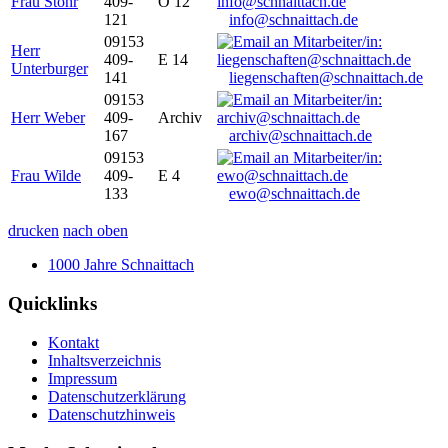
Frau Stöhr
409-
O 12
121
info@schnaittach.de
09153
Herr
409-
E 14
Unterburger
141
liegenschaften@schnaittach.de
09153
Herr Weber
409-
Archiv
167
archiv@schnaittach.de
09153
Frau Wilde
409-
E 4
133
ewo@schnaittach.de
drucken
nach oben
1000 Jahre Schnaittach
Quicklinks
Kontakt
Inhaltsverzeichnis
Impressum
Datenschutzerklärung
Datenschutzhinweis