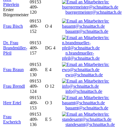
09153
Pitterlein
409-
Erster
120
buergermeister@schnaittach.de
Bürgermeister
09153
Frau Bisch
409-
O 4
152
bauamt@schnaittach.de
Dr. Frau
09153
Brandmüller-
409-
DG 4
Pfeil
157
n.brandmueller-
pfeil@schnaittach.de
09153
Frau Braun
409-
E 4
130
ewo@schnaittach.de
09153
Frau Brendl
409-
O 12
124
info@schnaittach.de
09153
Herr Ertel
409-
O 3
153
bauamt@schnaittach.de
09153
Frau
409-
E 5
Escherich
136
standesamt@schnaittach.de