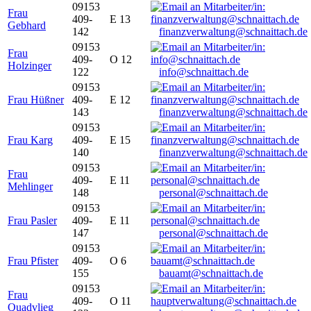
09153
Frau
409-
E 13
Gebhard
142
finanzverwaltung@schnaittach.de
09153
Frau
409-
O 12
Holzinger
122
info@schnaittach.de
09153
Frau Hüßner
409-
E 12
143
finanzverwaltung@schnaittach.de
09153
Frau Karg
409-
E 15
140
finanzverwaltung@schnaittach.de
09153
Frau
409-
E 11
Mehlinger
148
personal@schnaittach.de
09153
Frau Pasler
409-
E 11
147
personal@schnaittach.de
09153
Frau Pfister
409-
O 6
155
bauamt@schnaittach.de
09153
Frau
409-
O 11
Quadvlieg