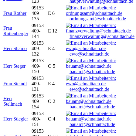
123
hauptverwaltung@schnaittach.de
09153
Frau Rother
409-
E 6
135
ordnungsamt@schnaittach.de
09153
Frau
409-
E 12
Rottenberger
144
finanzverwaltung@schnaittach.de
09153
Herr Shamo
409-
E 4
132
ewo@schnaittach.de
09153
Herr Steger
409-
O 5
150
bauamt@schnaittach.de
09153
Frau Steindl
409-
E 4
131
ewo@schnaittach.de
09153
Herr
409-
O 2
Stellmach
154
bauamt@schnaittach.de
09153
Herr Stiegler
409-
O 4
151
bauamt@schnaittach.de
09153