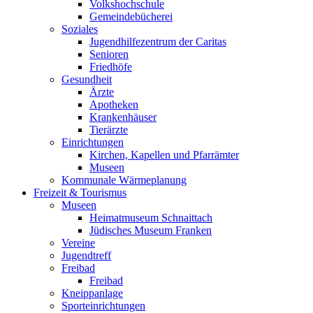
Volkshochschule
Gemeindebücherei
Soziales
Jugendhilfezentrum der Caritas
Senioren
Friedhöfe
Gesundheit
Ärzte
Apotheken
Krankenhäuser
Tierärzte
Einrichtungen
Kirchen, Kapellen und Pfarrämter
Museen
Kommunale Wärmeplanung
Freizeit & Tourismus
Museen
Heimatmuseum Schnaittach
Jüdisches Museum Franken
Vereine
Jugendtreff
Freibad
Freibad
Kneippanlage
Sporteinrichtungen