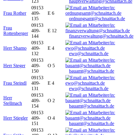
123
hauptverwaltung@schnaittach.de
09153
Frau Rother
409-
E 6
135
ordnungsamt@schnaittach.de
09153
Frau
409-
E 12
Rottenberger
144
finanzverwaltung@schnaittach.de
09153
Herr Shamo
409-
E 4
132
ewo@schnaittach.de
09153
Herr Steger
409-
O 5
150
bauamt@schnaittach.de
09153
Frau Steindl
409-
E 4
131
ewo@schnaittach.de
09153
Herr
409-
O 2
Stellmach
154
bauamt@schnaittach.de
09153
Herr Stiegler
409-
O 4
151
bauamt@schnaittach.de
09153