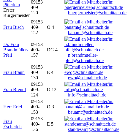
09153
Pitterlein
409-
Erster
120
buergermeister@schnaittach.de
Bürgermeister
09153
Frau Bisch
409-
O 4
152
bauamt@schnaittach.de
Dr. Frau
09153
Brandmüller-
409-
DG 4
Pfeil
157
n.brandmueller-
pfeil@schnaittach.de
09153
Frau Braun
409-
E 4
130
ewo@schnaittach.de
09153
Frau Brendl
409-
O 12
124
info@schnaittach.de
09153
Herr Ertel
409-
O 3
153
bauamt@schnaittach.de
09153
Frau
409-
E 5
Escherich
136
standesamt@schnaittach.de