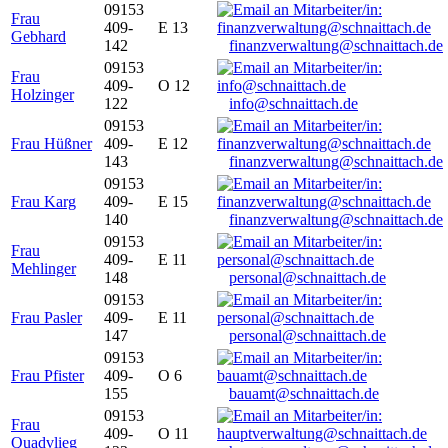
09153
Frau
409-
E 13
Gebhard
142
finanzverwaltung@schnaittach.de
09153
Frau
409-
O 12
Holzinger
122
info@schnaittach.de
09153
Frau Hüßner
409-
E 12
143
finanzverwaltung@schnaittach.de
09153
Frau Karg
409-
E 15
140
finanzverwaltung@schnaittach.de
09153
Frau
409-
E 11
Mehlinger
148
personal@schnaittach.de
09153
Frau Pasler
409-
E 11
147
personal@schnaittach.de
09153
Frau Pfister
409-
O 6
155
bauamt@schnaittach.de
09153
Frau
409-
O 11
Quadvlieg