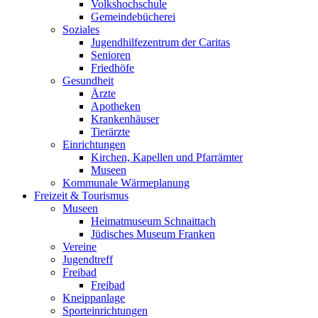
Volkshochschule
Gemeindebücherei
Soziales
Jugendhilfezentrum der Caritas
Senioren
Friedhöfe
Gesundheit
Ärzte
Apotheken
Krankenhäuser
Tierärzte
Einrichtungen
Kirchen, Kapellen und Pfarrämter
Museen
Kommunale Wärmeplanung
Freizeit & Tourismus
Museen
Heimatmuseum Schnaittach
Jüdisches Museum Franken
Vereine
Jugendtreff
Freibad
Freibad
Kneippanlage
Sporteinrichtungen