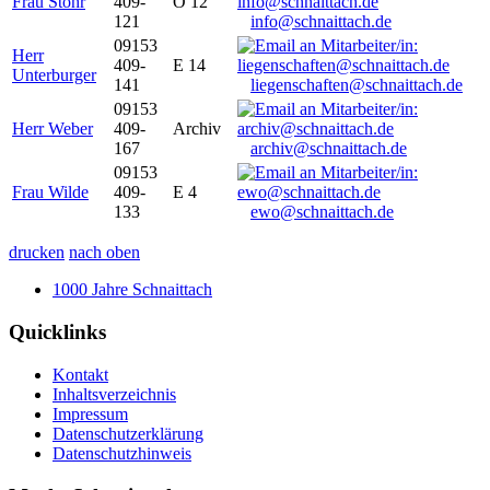
Frau Stöhr
409-
O 12
121
info@schnaittach.de
09153
Herr
409-
E 14
Unterburger
141
liegenschaften@schnaittach.de
09153
Herr Weber
409-
Archiv
167
archiv@schnaittach.de
09153
Frau Wilde
409-
E 4
133
ewo@schnaittach.de
drucken
nach oben
1000 Jahre Schnaittach
Quicklinks
Kontakt
Inhaltsverzeichnis
Impressum
Datenschutzerklärung
Datenschutzhinweis