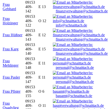
09153
Frau
409-
E 13
Gebhard
142
finanzverwaltung@schnaittach.de
09153
Frau
409-
O 12
Holzinger
122
info@schnaittach.de
09153
Frau Hüßner
409-
E 12
143
finanzverwaltung@schnaittach.de
09153
Frau Karg
409-
E 15
140
finanzverwaltung@schnaittach.de
09153
Frau
409-
E 11
Mehlinger
148
personal@schnaittach.de
09153
Frau Pasler
409-
E 11
147
personal@schnaittach.de
09153
Frau Pfister
409-
O 6
155
bauamt@schnaittach.de
09153
Frau
409-
O 11
Quadvlieg