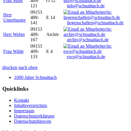
Frau Stöhr
409-
O 12
121
info@schnaittach.de
09153
Herr
409-
E 14
Unterburger
141
liegenschaften@schnaittach.de
09153
Herr Weber
409-
Archiv
167
archiv@schnaittach.de
09153
Frau Wilde
409-
E 4
133
ewo@schnaittach.de
drucken
nach oben
1000 Jahre Schnaittach
Quicklinks
Kontakt
Inhaltsverzeichnis
Impressum
Datenschutzerklärung
Datenschutzhinweis