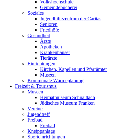
Volkshochschule
Gemeindebücherei
Soziales
Jugendhilfezentrum der Caritas
Senioren
Friedhöfe
Gesundheit
Ärzte
Apotheken
Krankenhäuser
Tierärzte
Einrichtungen
Kirchen, Kapellen und Pfarrämter
Museen
Kommunale Wärmeplanung
Freizeit & Tourismus
Museen
Heimatmuseum Schnaittach
Jüdisches Museum Franken
Vereine
Jugendtreff
Freibad
Freibad
Kneippanlage
Sporteinrichtungen