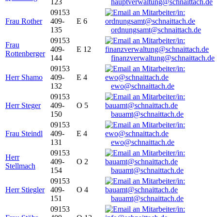
123
hauptverwaltung@schnaittach.de
09153
Frau Rother
409-
E 6
135
ordnungsamt@schnaittach.de
09153
Frau
409-
E 12
Rottenberger
144
finanzverwaltung@schnaittach.de
09153
Herr Shamo
409-
E 4
132
ewo@schnaittach.de
09153
Herr Steger
409-
O 5
150
bauamt@schnaittach.de
09153
Frau Steindl
409-
E 4
131
ewo@schnaittach.de
09153
Herr
409-
O 2
Stellmach
154
bauamt@schnaittach.de
09153
Herr Stiegler
409-
O 4
151
bauamt@schnaittach.de
09153