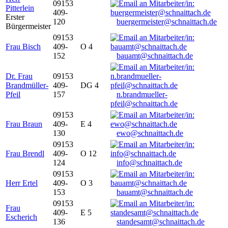
09153
Pitterlein
409-
Erster
120
buergermeister@schnaittach.de
Bürgermeister
09153
Frau Bisch
409-
O 4
152
bauamt@schnaittach.de
Dr. Frau
09153
Brandmüller-
409-
DG 4
Pfeil
157
n.brandmueller-
pfeil@schnaittach.de
09153
Frau Braun
409-
E 4
130
ewo@schnaittach.de
09153
Frau Brendl
409-
O 12
124
info@schnaittach.de
09153
Herr Ertel
409-
O 3
153
bauamt@schnaittach.de
09153
Frau
409-
E 5
Escherich
136
standesamt@schnaittach.de