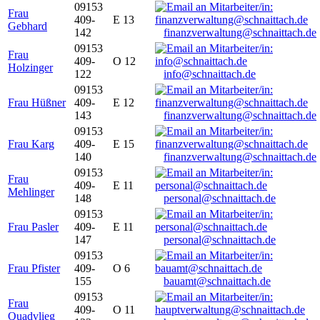
09153
Frau
409-
E 13
Gebhard
142
finanzverwaltung@schnaittach.de
09153
Frau
409-
O 12
Holzinger
122
info@schnaittach.de
09153
Frau Hüßner
409-
E 12
143
finanzverwaltung@schnaittach.de
09153
Frau Karg
409-
E 15
140
finanzverwaltung@schnaittach.de
09153
Frau
409-
E 11
Mehlinger
148
personal@schnaittach.de
09153
Frau Pasler
409-
E 11
147
personal@schnaittach.de
09153
Frau Pfister
409-
O 6
155
bauamt@schnaittach.de
09153
Frau
409-
O 11
Quadvlieg