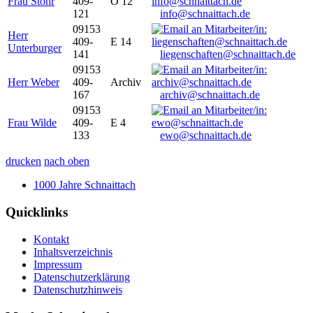
Frau Stöhr
409-
O 12
121
info@schnaittach.de
09153
Herr
409-
E 14
Unterburger
141
liegenschaften@schnaittach.de
09153
Herr Weber
409-
Archiv
167
archiv@schnaittach.de
09153
Frau Wilde
409-
E 4
133
ewo@schnaittach.de
drucken
nach oben
1000 Jahre Schnaittach
Quicklinks
Kontakt
Inhaltsverzeichnis
Impressum
Datenschutzerklärung
Datenschutzhinweis