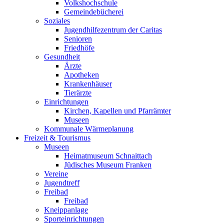
Volkshochschule
Gemeindebücherei
Soziales
Jugendhilfezentrum der Caritas
Senioren
Friedhöfe
Gesundheit
Ärzte
Apotheken
Krankenhäuser
Tierärzte
Einrichtungen
Kirchen, Kapellen und Pfarrämter
Museen
Kommunale Wärmeplanung
Freizeit & Tourismus
Museen
Heimatmuseum Schnaittach
Jüdisches Museum Franken
Vereine
Jugendtreff
Freibad
Freibad
Kneippanlage
Sporteinrichtungen