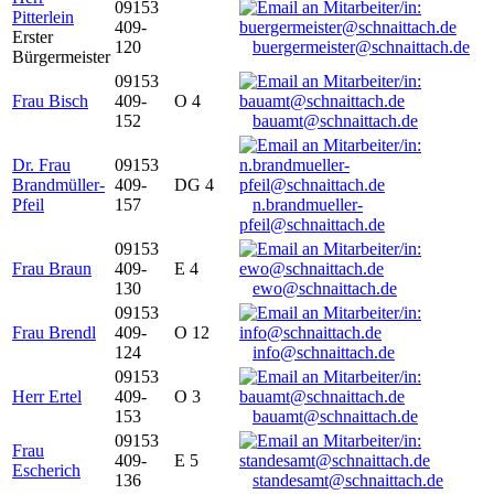
09153
Pitterlein
409-
Erster
120
buergermeister@schnaittach.de
Bürgermeister
09153
Frau Bisch
409-
O 4
152
bauamt@schnaittach.de
Dr. Frau
09153
Brandmüller-
409-
DG 4
Pfeil
157
n.brandmueller-
pfeil@schnaittach.de
09153
Frau Braun
409-
E 4
130
ewo@schnaittach.de
09153
Frau Brendl
409-
O 12
124
info@schnaittach.de
09153
Herr Ertel
409-
O 3
153
bauamt@schnaittach.de
09153
Frau
409-
E 5
Escherich
136
standesamt@schnaittach.de