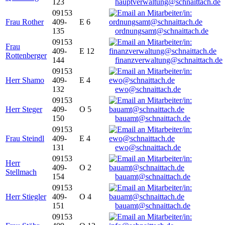
123
hauptverwaltung@schnaittach.de
09153
Frau Rother
409-
E 6
135
ordnungsamt@schnaittach.de
09153
Frau
409-
E 12
Rottenberger
144
finanzverwaltung@schnaittach.de
09153
Herr Shamo
409-
E 4
132
ewo@schnaittach.de
09153
Herr Steger
409-
O 5
150
bauamt@schnaittach.de
09153
Frau Steindl
409-
E 4
131
ewo@schnaittach.de
09153
Herr
409-
O 2
Stellmach
154
bauamt@schnaittach.de
09153
Herr Stiegler
409-
O 4
151
bauamt@schnaittach.de
09153