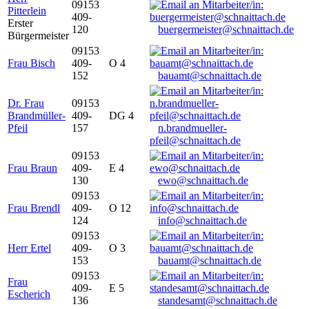
09153
Pitterlein
409-
Erster
120
buergermeister@schnaittach.de
Bürgermeister
09153
Frau Bisch
409-
O 4
152
bauamt@schnaittach.de
Dr. Frau
09153
Brandmüller-
409-
DG 4
Pfeil
157
n.brandmueller-
pfeil@schnaittach.de
09153
Frau Braun
409-
E 4
130
ewo@schnaittach.de
09153
Frau Brendl
409-
O 12
124
info@schnaittach.de
09153
Herr Ertel
409-
O 3
153
bauamt@schnaittach.de
09153
Frau
409-
E 5
Escherich
136
standesamt@schnaittach.de