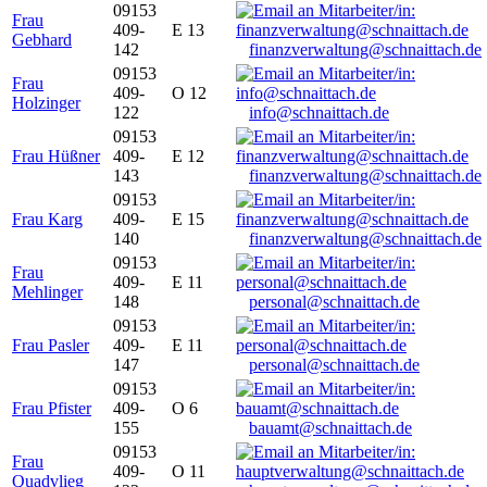
09153
Frau
409-
E 13
Gebhard
142
finanzverwaltung@schnaittach.de
09153
Frau
409-
O 12
Holzinger
122
info@schnaittach.de
09153
Frau Hüßner
409-
E 12
143
finanzverwaltung@schnaittach.de
09153
Frau Karg
409-
E 15
140
finanzverwaltung@schnaittach.de
09153
Frau
409-
E 11
Mehlinger
148
personal@schnaittach.de
09153
Frau Pasler
409-
E 11
147
personal@schnaittach.de
09153
Frau Pfister
409-
O 6
155
bauamt@schnaittach.de
09153
Frau
409-
O 11
Quadvlieg