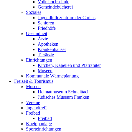
Volkshochschule
Gemeindebücherei
Soziales
Jugendhilfezentrum der Caritas
Senioren
Friedhöfe
Gesundheit
Ärzte
Apotheken
Krankenhäuser
Tierärzte
Einrichtungen
Kirchen, Kapellen und Pfarrämter
Museen
Kommunale Wärmeplanung
Freizeit & Tourismus
Museen
Heimatmuseum Schnaittach
Jüdisches Museum Franken
Vereine
Jugendtreff
Freibad
Freibad
Kneippanlage
Sporteinrichtungen