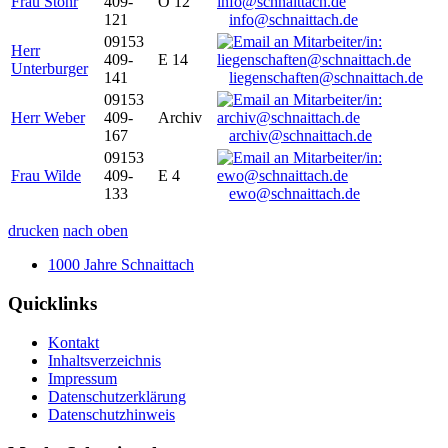
Frau Stöhr
409-
O 12
121
info@schnaittach.de
09153
Herr
409-
E 14
Unterburger
141
liegenschaften@schnaittach.de
09153
Herr Weber
409-
Archiv
167
archiv@schnaittach.de
09153
Frau Wilde
409-
E 4
133
ewo@schnaittach.de
drucken
nach oben
1000 Jahre Schnaittach
Quicklinks
Kontakt
Inhaltsverzeichnis
Impressum
Datenschutzerklärung
Datenschutzhinweis