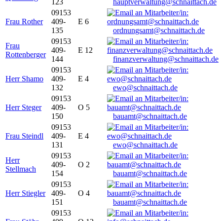
123
hauptverwaltung@schnaittach.de
09153
Frau Rother
409-
E 6
135
ordnungsamt@schnaittach.de
09153
Frau
409-
E 12
Rottenberger
144
finanzverwaltung@schnaittach.de
09153
Herr Shamo
409-
E 4
132
ewo@schnaittach.de
09153
Herr Steger
409-
O 5
150
bauamt@schnaittach.de
09153
Frau Steindl
409-
E 4
131
ewo@schnaittach.de
09153
Herr
409-
O 2
Stellmach
154
bauamt@schnaittach.de
09153
Herr Stiegler
409-
O 4
151
bauamt@schnaittach.de
09153