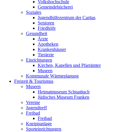
Volkshochschule
Gemeindebücherei
Soziales
Jugendhilfezentrum der Caritas
Senioren
Friedhöfe
Gesundheit
Ärzte
Apotheken
Krankenhäuser
Tierärzte
Einrichtungen
Kirchen, Kapellen und Pfarrämter
Museen
Kommunale Wärmeplanung
Freizeit & Tourismus
Museen
Heimatmuseum Schnaittach
Jüdisches Museum Franken
Vereine
Jugendtreff
Freibad
Freibad
Kneippanlage
Sporteinrichtungen