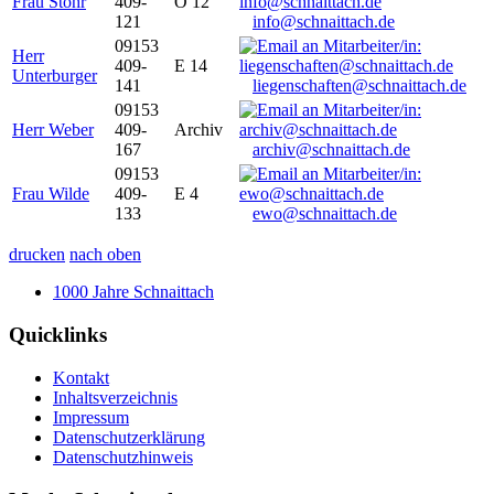
Frau Stöhr
409-
O 12
121
info@schnaittach.de
09153
Herr
409-
E 14
Unterburger
141
liegenschaften@schnaittach.de
09153
Herr Weber
409-
Archiv
167
archiv@schnaittach.de
09153
Frau Wilde
409-
E 4
133
ewo@schnaittach.de
drucken
nach oben
1000 Jahre Schnaittach
Quicklinks
Kontakt
Inhaltsverzeichnis
Impressum
Datenschutzerklärung
Datenschutzhinweis