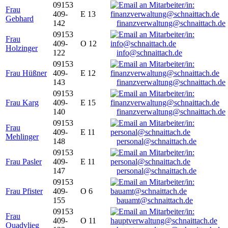
09153
Frau
409-
E 13
Gebhard
142
finanzverwaltung@schnaittach.de
09153
Frau
409-
O 12
Holzinger
122
info@schnaittach.de
09153
Frau Hüßner
409-
E 12
143
finanzverwaltung@schnaittach.de
09153
Frau Karg
409-
E 15
140
finanzverwaltung@schnaittach.de
09153
Frau
409-
E 11
Mehlinger
148
personal@schnaittach.de
09153
Frau Pasler
409-
E 11
147
personal@schnaittach.de
09153
Frau Pfister
409-
O 6
155
bauamt@schnaittach.de
09153
Frau
409-
O 11
Quadvlieg