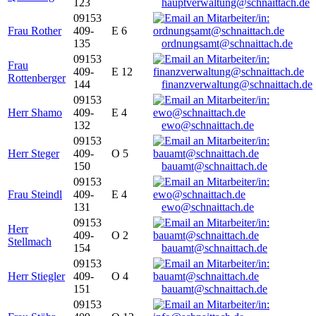
123
hauptverwaltung@schnaittach.de
09153
Frau Rother
409-
E 6
135
ordnungsamt@schnaittach.de
09153
Frau
409-
E 12
Rottenberger
144
finanzverwaltung@schnaittach.de
09153
Herr Shamo
409-
E 4
132
ewo@schnaittach.de
09153
Herr Steger
409-
O 5
150
bauamt@schnaittach.de
09153
Frau Steindl
409-
E 4
131
ewo@schnaittach.de
09153
Herr
409-
O 2
Stellmach
154
bauamt@schnaittach.de
09153
Herr Stiegler
409-
O 4
151
bauamt@schnaittach.de
09153