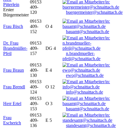
09153
Pitterlein
409-
Erster
120
buergermeister@schnaittach.de
Bürgermeister
09153
Frau Bisch
409-
O 4
152
bauamt@schnaittach.de
Dr. Frau
09153
Brandmüller-
409-
DG 4
Pfeil
157
n.brandmueller-
pfeil@schnaittach.de
09153
Frau Braun
409-
E 4
130
ewo@schnaittach.de
09153
Frau Brendl
409-
O 12
124
info@schnaittach.de
09153
Herr Ertel
409-
O 3
153
bauamt@schnaittach.de
09153
Frau
409-
E 5
Escherich
136
standesamt@schnaittach.de