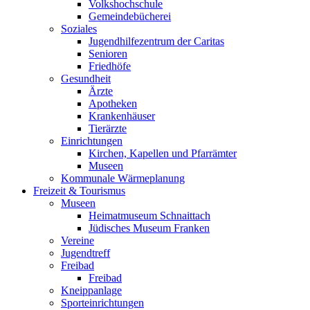
Volkshochschule
Gemeindebücherei
Soziales
Jugendhilfezentrum der Caritas
Senioren
Friedhöfe
Gesundheit
Ärzte
Apotheken
Krankenhäuser
Tierärzte
Einrichtungen
Kirchen, Kapellen und Pfarrämter
Museen
Kommunale Wärmeplanung
Freizeit & Tourismus
Museen
Heimatmuseum Schnaittach
Jüdisches Museum Franken
Vereine
Jugendtreff
Freibad
Freibad
Kneippanlage
Sporteinrichtungen