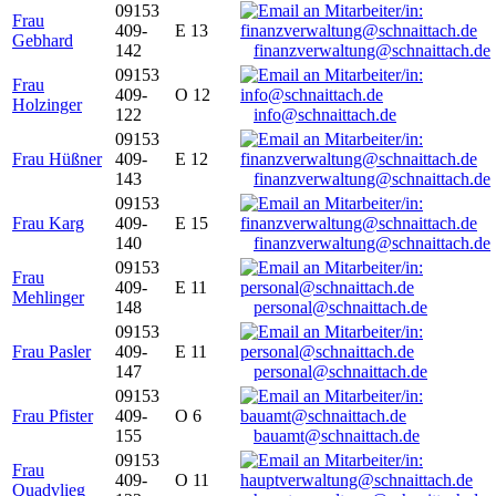
09153
Frau
409-
E 13
Gebhard
142
finanzverwaltung@schnaittach.de
09153
Frau
409-
O 12
Holzinger
122
info@schnaittach.de
09153
Frau Hüßner
409-
E 12
143
finanzverwaltung@schnaittach.de
09153
Frau Karg
409-
E 15
140
finanzverwaltung@schnaittach.de
09153
Frau
409-
E 11
Mehlinger
148
personal@schnaittach.de
09153
Frau Pasler
409-
E 11
147
personal@schnaittach.de
09153
Frau Pfister
409-
O 6
155
bauamt@schnaittach.de
09153
Frau
409-
O 11
Quadvlieg