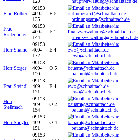
123
hauptverwaltung@schnaittach.de
09153
Frau Rother
409-
E 6
135
ordnungsamt@schnaittach.de
09153
Frau
409-
E 12
Rottenberger
144
finanzverwaltung@schnaittach.de
09153
Herr Shamo
409-
E 4
132
ewo@schnaittach.de
09153
Herr Steger
409-
O 5
150
bauamt@schnaittach.de
09153
Frau Steindl
409-
E 4
131
ewo@schnaittach.de
09153
Herr
409-
O 2
Stellmach
154
bauamt@schnaittach.de
09153
Herr Stiegler
409-
O 4
151
bauamt@schnaittach.de
09153