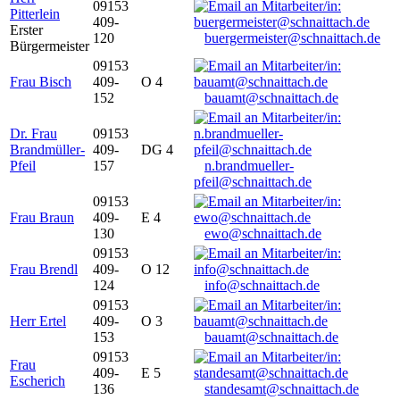
09153
Pitterlein
409-
Erster
120
buergermeister@schnaittach.de
Bürgermeister
09153
Frau Bisch
409-
O 4
152
bauamt@schnaittach.de
Dr. Frau
09153
Brandmüller-
409-
DG 4
Pfeil
157
n.brandmueller-
pfeil@schnaittach.de
09153
Frau Braun
409-
E 4
130
ewo@schnaittach.de
09153
Frau Brendl
409-
O 12
124
info@schnaittach.de
09153
Herr Ertel
409-
O 3
153
bauamt@schnaittach.de
09153
Frau
409-
E 5
Escherich
136
standesamt@schnaittach.de