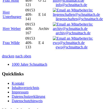
Frau Stöhr
409-
O 12
121
info@schnaittach.de
09153
Herr
409-
E 14
Unterburger
141
liegenschaften@schnaittach.de
09153
Herr Weber
409-
Archiv
167
archiv@schnaittach.de
09153
Frau Wilde
409-
E 4
133
ewo@schnaittach.de
drucken
nach oben
1000 Jahre Schnaittach
Quicklinks
Kontakt
Inhaltsverzeichnis
Impressum
Datenschutzerklärung
Datenschutzhinweis