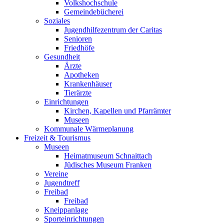
Volkshochschule
Gemeindebücherei
Soziales
Jugendhilfezentrum der Caritas
Senioren
Friedhöfe
Gesundheit
Ärzte
Apotheken
Krankenhäuser
Tierärzte
Einrichtungen
Kirchen, Kapellen und Pfarrämter
Museen
Kommunale Wärmeplanung
Freizeit & Tourismus
Museen
Heimatmuseum Schnaittach
Jüdisches Museum Franken
Vereine
Jugendtreff
Freibad
Freibad
Kneippanlage
Sporteinrichtungen