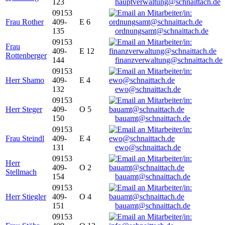
123
hauptverwaltung@schnaittach.de
09153
Frau Rother
409-
E 6
135
ordnungsamt@schnaittach.de
09153
Frau
409-
E 12
Rottenberger
144
finanzverwaltung@schnaittach.de
09153
Herr Shamo
409-
E 4
132
ewo@schnaittach.de
09153
Herr Steger
409-
O 5
150
bauamt@schnaittach.de
09153
Frau Steindl
409-
E 4
131
ewo@schnaittach.de
09153
Herr
409-
O 2
Stellmach
154
bauamt@schnaittach.de
09153
Herr Stiegler
409-
O 4
151
bauamt@schnaittach.de
09153