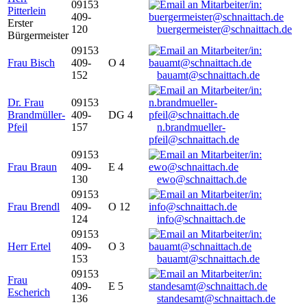
09153
Pitterlein
409-
Erster
120
buergermeister@schnaittach.de
Bürgermeister
09153
Frau Bisch
409-
O 4
152
bauamt@schnaittach.de
Dr. Frau
09153
Brandmüller-
409-
DG 4
Pfeil
157
n.brandmueller-
pfeil@schnaittach.de
09153
Frau Braun
409-
E 4
130
ewo@schnaittach.de
09153
Frau Brendl
409-
O 12
124
info@schnaittach.de
09153
Herr Ertel
409-
O 3
153
bauamt@schnaittach.de
09153
Frau
409-
E 5
Escherich
136
standesamt@schnaittach.de