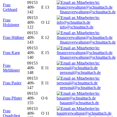
09153
Frau
409-
E 13
Gebhard
142
finanzverwaltung@schnaittach.de
09153
Frau
409-
O 12
Holzinger
122
info@schnaittach.de
09153
Frau Hüßner
409-
E 12
143
finanzverwaltung@schnaittach.de
09153
Frau Karg
409-
E 15
140
finanzverwaltung@schnaittach.de
09153
Frau
409-
E 11
Mehlinger
148
personal@schnaittach.de
09153
Frau Pasler
409-
E 11
147
personal@schnaittach.de
09153
Frau Pfister
409-
O 6
155
bauamt@schnaittach.de
09153
Frau
409-
O 11
Quadvlieg