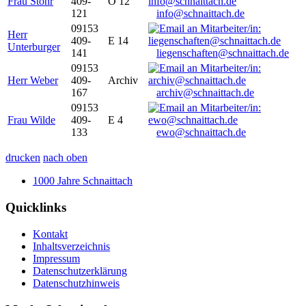
Frau Stöhr
409-
O 12
121
info@schnaittach.de
09153
Herr
409-
E 14
Unterburger
141
liegenschaften@schnaittach.de
09153
Herr Weber
409-
Archiv
167
archiv@schnaittach.de
09153
Frau Wilde
409-
E 4
133
ewo@schnaittach.de
drucken
nach oben
1000 Jahre Schnaittach
Quicklinks
Kontakt
Inhaltsverzeichnis
Impressum
Datenschutzerklärung
Datenschutzhinweis