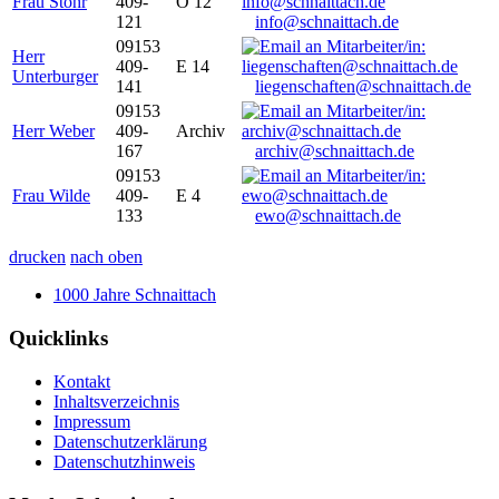
Frau Stöhr
409-
O 12
121
info@schnaittach.de
09153
Herr
409-
E 14
Unterburger
141
liegenschaften@schnaittach.de
09153
Herr Weber
409-
Archiv
167
archiv@schnaittach.de
09153
Frau Wilde
409-
E 4
133
ewo@schnaittach.de
drucken
nach oben
1000 Jahre Schnaittach
Quicklinks
Kontakt
Inhaltsverzeichnis
Impressum
Datenschutzerklärung
Datenschutzhinweis