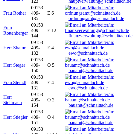
123
hauptverwaltung@schnaittach.de
09153
Frau Rother
409-
E 6
135
ordnungsamt@schnaittach.de
09153
Frau
409-
E 12
Rottenberger
144
finanzverwaltung@schnaittach.de
09153
Herr Shamo
409-
E 4
132
ewo@schnaittach.de
09153
Herr Steger
409-
O 5
150
bauamt@schnaittach.de
09153
Frau Steindl
409-
E 4
131
ewo@schnaittach.de
09153
Herr
409-
O 2
Stellmach
154
bauamt@schnaittach.de
09153
Herr Stiegler
409-
O 4
151
bauamt@schnaittach.de
09153