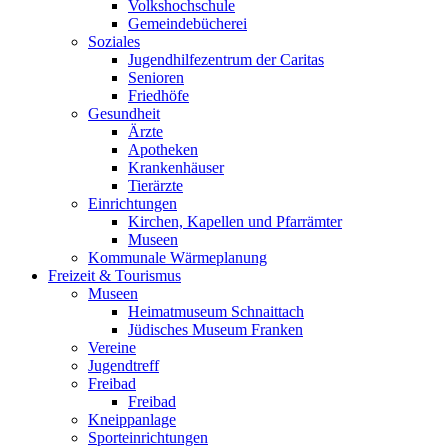
Volkshochschule
Gemeindebücherei
Soziales
Jugendhilfezentrum der Caritas
Senioren
Friedhöfe
Gesundheit
Ärzte
Apotheken
Krankenhäuser
Tierärzte
Einrichtungen
Kirchen, Kapellen und Pfarrämter
Museen
Kommunale Wärmeplanung
Freizeit & Tourismus
Museen
Heimatmuseum Schnaittach
Jüdisches Museum Franken
Vereine
Jugendtreff
Freibad
Freibad
Kneippanlage
Sporteinrichtungen