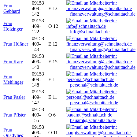
09153
Frau
409-
E 13
Gebhard
142
finanzverwaltung@schnaittach.de
09153
Frau
409-
O 12
Holzinger
122
info@schnaittach.de
09153
Frau Hüßner
409-
E 12
143
finanzverwaltung@schnaittach.de
09153
Frau Karg
409-
E 15
140
finanzverwaltung@schnaittach.de
09153
Frau
409-
E 11
Mehlinger
148
personal@schnaittach.de
09153
Frau Pasler
409-
E 11
147
personal@schnaittach.de
09153
Frau Pfister
409-
O 6
155
bauamt@schnaittach.de
09153
Frau
409-
O 11
Quadvlieg