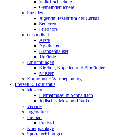
Volkshochschule
Gemeindebücherei
Soziales
Jugendhilfezentrum der Caritas
Senioren
Friedhöfe
Gesundheit
Ärzte
Apotheken
Krankenhäuser
Tierärzte
Einrichtungen
Kirchen, Kapellen und Pfarrämter
Museen
Kommunale Wärmeplanung
Freizeit & Tourismus
Museen
Heimatmuseum Schnaittach
Jüdisches Museum Franken
Vereine
Jugendtreff
Freibad
Freibad
Kneippanlage
Sporteinrichtungen