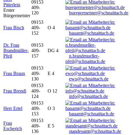
09153
Pitterlein
409-
Erster
120
buergermeister@schnaittach.de
Bürgermeister
09153
Frau Bisch
409-
O 4
152
bauamt@schnaittach.de
Dr. Frau
09153
Brandmüller-
409-
DG 4
Pfeil
157
n.brandmueller-
pfeil@schnaittach.de
09153
Frau Braun
409-
E 4
130
ewo@schnaittach.de
09153
Frau Brendl
409-
O 12
124
info@schnaittach.de
09153
Herr Ertel
409-
O 3
153
bauamt@schnaittach.de
09153
Frau
409-
E 5
Escherich
136
standesamt@schnaittach.de