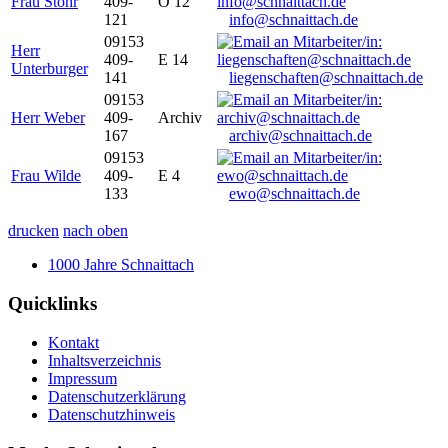
Frau Stöhr
409-
O 12
121
info@schnaittach.de
09153
Herr
409-
E 14
Unterburger
141
liegenschaften@schnaittach.de
09153
Herr Weber
409-
Archiv
167
archiv@schnaittach.de
09153
Frau Wilde
409-
E 4
133
ewo@schnaittach.de
drucken
nach oben
1000 Jahre Schnaittach
Quicklinks
Kontakt
Inhaltsverzeichnis
Impressum
Datenschutzerklärung
Datenschutzhinweis