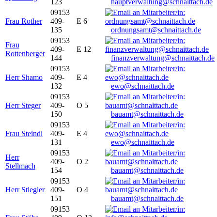
123
hauptverwaltung@schnaittach.de
09153
Frau Rother
409-
E 6
135
ordnungsamt@schnaittach.de
09153
Frau
409-
E 12
Rottenberger
144
finanzverwaltung@schnaittach.de
09153
Herr Shamo
409-
E 4
132
ewo@schnaittach.de
09153
Herr Steger
409-
O 5
150
bauamt@schnaittach.de
09153
Frau Steindl
409-
E 4
131
ewo@schnaittach.de
09153
Herr
409-
O 2
Stellmach
154
bauamt@schnaittach.de
09153
Herr Stiegler
409-
O 4
151
bauamt@schnaittach.de
09153