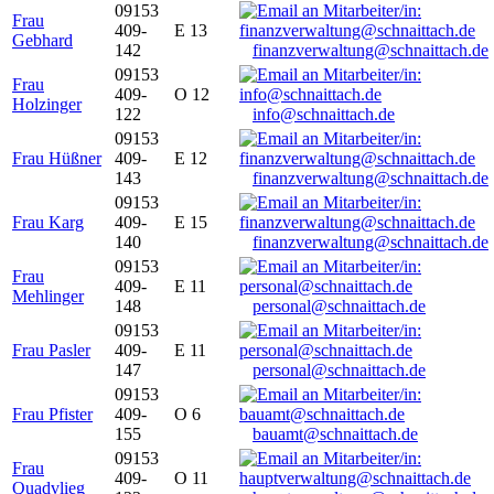
09153
Frau
409-
E 13
Gebhard
142
finanzverwaltung@schnaittach.de
09153
Frau
409-
O 12
Holzinger
122
info@schnaittach.de
09153
Frau Hüßner
409-
E 12
143
finanzverwaltung@schnaittach.de
09153
Frau Karg
409-
E 15
140
finanzverwaltung@schnaittach.de
09153
Frau
409-
E 11
Mehlinger
148
personal@schnaittach.de
09153
Frau Pasler
409-
E 11
147
personal@schnaittach.de
09153
Frau Pfister
409-
O 6
155
bauamt@schnaittach.de
09153
Frau
409-
O 11
Quadvlieg