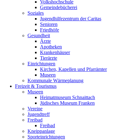
Volkshochschule
Gemeindebücherei
Soziales
Jugendhilfezentrum der Caritas
Senioren
Friedhöfe
Gesundheit
Ärzte
Apotheken
Krankenhäuser
Tierärzte
Einrichtungen
Kirchen, Kapellen und Pfarrämter
Museen
Kommunale Wärmeplanung
Freizeit & Tourismus
Museen
Heimatmuseum Schnaittach
Jüdisches Museum Franken
Vereine
Jugendtreff
Freibad
Freibad
Kneippanlage
Sporteinrichtungen