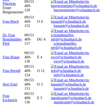
09153
Pitterlein
409-
Erster
120
buergermeister@schnaittach.de
Bürgermeister
09153
Frau Bisch
409-
O 4
152
bauamt@schnaittach.de
Dr. Frau
09153
Brandmüller-
409-
DG 4
Pfeil
157
n.brandmueller-
pfeil@schnaittach.de
09153
Frau Braun
409-
E 4
130
ewo@schnaittach.de
09153
Frau Brendl
409-
O 12
124
info@schnaittach.de
09153
Herr Ertel
409-
O 3
153
bauamt@schnaittach.de
09153
Frau
409-
E 5
Escherich
136
standesamt@schnaittach.de