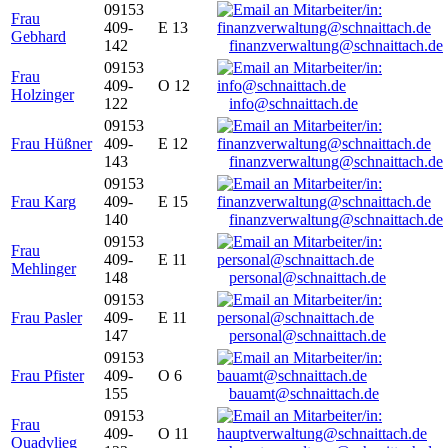
09153
Frau
409-
E 13
Gebhard
142
finanzverwaltung@schnaittach.de
09153
Frau
409-
O 12
Holzinger
122
info@schnaittach.de
09153
Frau Hüßner
409-
E 12
143
finanzverwaltung@schnaittach.de
09153
Frau Karg
409-
E 15
140
finanzverwaltung@schnaittach.de
09153
Frau
409-
E 11
Mehlinger
148
personal@schnaittach.de
09153
Frau Pasler
409-
E 11
147
personal@schnaittach.de
09153
Frau Pfister
409-
O 6
155
bauamt@schnaittach.de
09153
Frau
409-
O 11
Quadvlieg