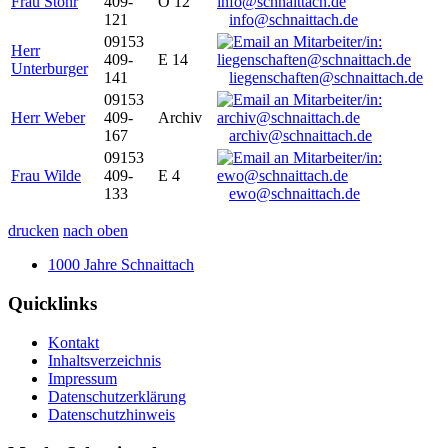
Frau Stöhr
409-
O 12
121
info@schnaittach.de
09153
Herr
409-
E 14
Unterburger
141
liegenschaften@schnaittach.de
09153
Herr Weber
409-
Archiv
167
archiv@schnaittach.de
09153
Frau Wilde
409-
E 4
133
ewo@schnaittach.de
drucken
nach oben
1000 Jahre Schnaittach
Quicklinks
Kontakt
Inhaltsverzeichnis
Impressum
Datenschutzerklärung
Datenschutzhinweis