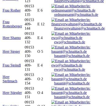
123
hauptverwaltung@schnaittach.de
09153
Frau Rother
409-
E 6
135
ordnungsamt@schnaittach.de
09153
Frau
409-
E 12
Rottenberger
144
finanzverwaltung@schnaittach.de
09153
Herr Shamo
409-
E 4
132
ewo@schnaittach.de
09153
Herr Steger
409-
O 5
150
bauamt@schnaittach.de
09153
Frau Steindl
409-
E 4
131
ewo@schnaittach.de
09153
Herr
409-
O 2
Stellmach
154
bauamt@schnaittach.de
09153
Herr Stiegler
409-
O 4
151
bauamt@schnaittach.de
09153