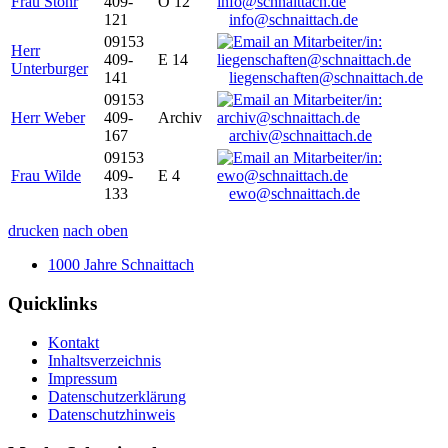
Frau Stöhr
409-
O 12
121
info@schnaittach.de
09153
Herr
409-
E 14
Unterburger
141
liegenschaften@schnaittach.de
09153
Herr Weber
409-
Archiv
167
archiv@schnaittach.de
09153
Frau Wilde
409-
E 4
133
ewo@schnaittach.de
drucken
nach oben
1000 Jahre Schnaittach
Quicklinks
Kontakt
Inhaltsverzeichnis
Impressum
Datenschutzerklärung
Datenschutzhinweis