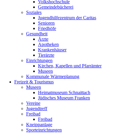
Volkshochschule
Gemeindebücherei
Soziales
Jugendhilfezentrum der Caritas
Senioren
Friedhöfe
Gesundheit
Ärzte
Apotheken
Krankenhäuser
Tierärzte
Einrichtungen
Kirchen, Kapellen und Pfarrämter
Museen
Kommunale Wärmeplanung
Freizeit & Tourismus
Museen
Heimatmuseum Schnaittach
Jüdisches Museum Franken
Vereine
Jugendtreff
Freibad
Freibad
Kneippanlage
Sporteinrichtungen