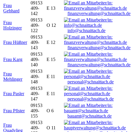
09153
Frau
409-
E 13
Gebhard
142
finanzverwaltung@schnaittach.de
09153
Frau
409-
O 12
Holzinger
122
info@schnaittach.de
09153
Frau Hüßner
409-
E 12
143
finanzverwaltung@schnaittach.de
09153
Frau Karg
409-
E 15
140
finanzverwaltung@schnaittach.de
09153
Frau
409-
E 11
Mehlinger
148
personal@schnaittach.de
09153
Frau Pasler
409-
E 11
147
personal@schnaittach.de
09153
Frau Pfister
409-
O 6
155
bauamt@schnaittach.de
09153
Frau
409-
O 11
Quadvlieg