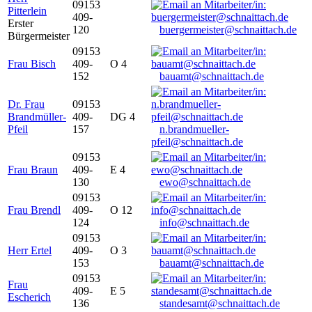
09153
Pitterlein
409-
Erster
120
buergermeister@schnaittach.de
Bürgermeister
09153
Frau Bisch
409-
O 4
152
bauamt@schnaittach.de
Dr. Frau
09153
Brandmüller-
409-
DG 4
Pfeil
157
n.brandmueller-
pfeil@schnaittach.de
09153
Frau Braun
409-
E 4
130
ewo@schnaittach.de
09153
Frau Brendl
409-
O 12
124
info@schnaittach.de
09153
Herr Ertel
409-
O 3
153
bauamt@schnaittach.de
09153
Frau
409-
E 5
Escherich
136
standesamt@schnaittach.de