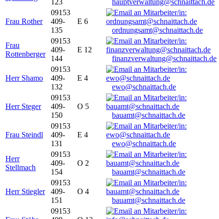
123
hauptverwaltung@schnaittach.de
09153
Frau Rother
409-
E 6
135
ordnungsamt@schnaittach.de
09153
Frau
409-
E 12
Rottenberger
144
finanzverwaltung@schnaittach.de
09153
Herr Shamo
409-
E 4
132
ewo@schnaittach.de
09153
Herr Steger
409-
O 5
150
bauamt@schnaittach.de
09153
Frau Steindl
409-
E 4
131
ewo@schnaittach.de
09153
Herr
409-
O 2
Stellmach
154
bauamt@schnaittach.de
09153
Herr Stiegler
409-
O 4
151
bauamt@schnaittach.de
09153