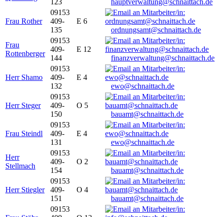
123
hauptverwaltung@schnaittach.de
09153
Frau Rother
409-
E 6
135
ordnungsamt@schnaittach.de
09153
Frau
409-
E 12
Rottenberger
144
finanzverwaltung@schnaittach.de
09153
Herr Shamo
409-
E 4
132
ewo@schnaittach.de
09153
Herr Steger
409-
O 5
150
bauamt@schnaittach.de
09153
Frau Steindl
409-
E 4
131
ewo@schnaittach.de
09153
Herr
409-
O 2
Stellmach
154
bauamt@schnaittach.de
09153
Herr Stiegler
409-
O 4
151
bauamt@schnaittach.de
09153