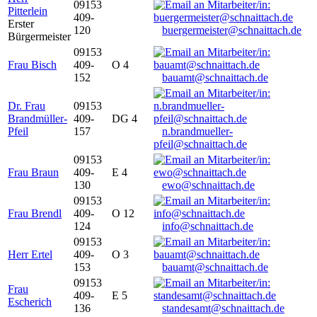
09153
Pitterlein
409-
Erster
120
buergermeister@schnaittach.de
Bürgermeister
09153
Frau Bisch
409-
O 4
152
bauamt@schnaittach.de
Dr. Frau
09153
Brandmüller-
409-
DG 4
Pfeil
157
n.brandmueller-
pfeil@schnaittach.de
09153
Frau Braun
409-
E 4
130
ewo@schnaittach.de
09153
Frau Brendl
409-
O 12
124
info@schnaittach.de
09153
Herr Ertel
409-
O 3
153
bauamt@schnaittach.de
09153
Frau
409-
E 5
Escherich
136
standesamt@schnaittach.de