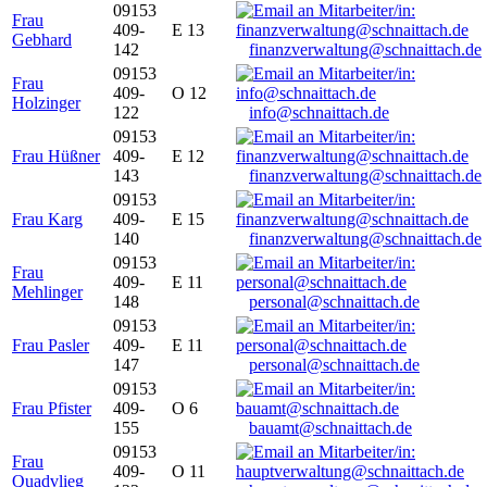
09153
Frau
409-
E 13
Gebhard
142
finanzverwaltung@schnaittach.de
09153
Frau
409-
O 12
Holzinger
122
info@schnaittach.de
09153
Frau Hüßner
409-
E 12
143
finanzverwaltung@schnaittach.de
09153
Frau Karg
409-
E 15
140
finanzverwaltung@schnaittach.de
09153
Frau
409-
E 11
Mehlinger
148
personal@schnaittach.de
09153
Frau Pasler
409-
E 11
147
personal@schnaittach.de
09153
Frau Pfister
409-
O 6
155
bauamt@schnaittach.de
09153
Frau
409-
O 11
Quadvlieg