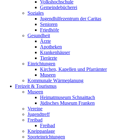
Volkshochschule
Gemeindebücherei
Soziales
Jugendhilfezentrum der Caritas
Senioren
Friedhöfe
Gesundheit
Ärzte
Apotheken
Krankenhäuser
Tierärzte
Einrichtungen
Kirchen, Kapellen und Pfarrämter
Museen
Kommunale Wärmeplanung
Freizeit & Tourismus
Museen
Heimatmuseum Schnaittach
Jüdisches Museum Franken
Vereine
Jugendtreff
Freibad
Freibad
Kneippanlage
Sporteinrichtungen