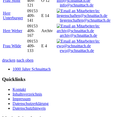
Frau Stöhr
409-
O 12
121
info@schnaittach.de
09153
Herr
409-
E 14
Unterburger
141
liegenschaften@schnaittach.de
09153
Herr Weber
409-
Archiv
167
archiv@schnaittach.de
09153
Frau Wilde
409-
E 4
133
ewo@schnaittach.de
drucken
nach oben
1000 Jahre Schnaittach
Quicklinks
Kontakt
Inhaltsverzeichnis
Impressum
Datenschutzerklärung
Datenschutzhinweis