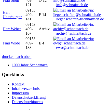
Frau Stöhr
409-
O 12
121
info@schnaittach.de
09153
Herr
409-
E 14
Unterburger
141
liegenschaften@schnaittach.de
09153
Herr Weber
409-
Archiv
167
archiv@schnaittach.de
09153
Frau Wilde
409-
E 4
133
ewo@schnaittach.de
drucken
nach oben
1000 Jahre Schnaittach
Quicklinks
Kontakt
Inhaltsverzeichnis
Impressum
Datenschutzerklärung
Datenschutzhinweis