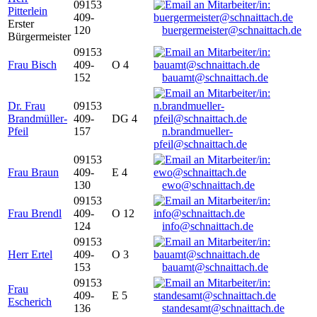
09153
Pitterlein
409-
Erster
120
buergermeister@schnaittach.de
Bürgermeister
09153
Frau Bisch
409-
O 4
152
bauamt@schnaittach.de
Dr. Frau
09153
Brandmüller-
409-
DG 4
Pfeil
157
n.brandmueller-
pfeil@schnaittach.de
09153
Frau Braun
409-
E 4
130
ewo@schnaittach.de
09153
Frau Brendl
409-
O 12
124
info@schnaittach.de
09153
Herr Ertel
409-
O 3
153
bauamt@schnaittach.de
09153
Frau
409-
E 5
Escherich
136
standesamt@schnaittach.de