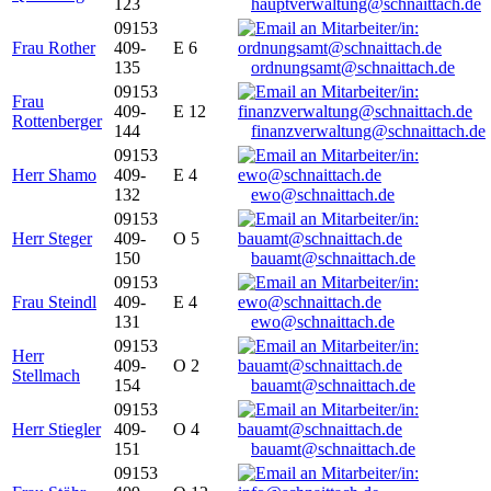
123
hauptverwaltung@schnaittach.de
09153
Frau Rother
409-
E 6
135
ordnungsamt@schnaittach.de
09153
Frau
409-
E 12
Rottenberger
144
finanzverwaltung@schnaittach.de
09153
Herr Shamo
409-
E 4
132
ewo@schnaittach.de
09153
Herr Steger
409-
O 5
150
bauamt@schnaittach.de
09153
Frau Steindl
409-
E 4
131
ewo@schnaittach.de
09153
Herr
409-
O 2
Stellmach
154
bauamt@schnaittach.de
09153
Herr Stiegler
409-
O 4
151
bauamt@schnaittach.de
09153