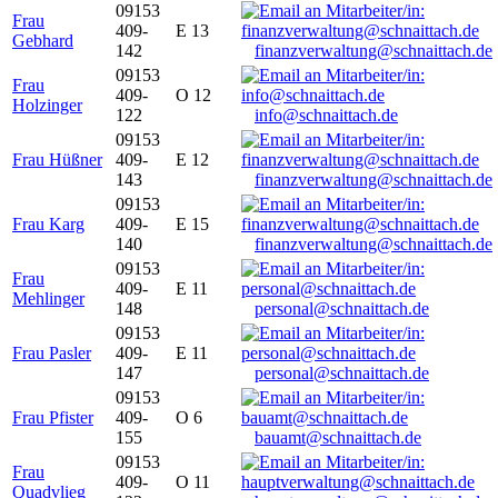
09153
Frau
409-
E 13
Gebhard
142
finanzverwaltung@schnaittach.de
09153
Frau
409-
O 12
Holzinger
122
info@schnaittach.de
09153
Frau Hüßner
409-
E 12
143
finanzverwaltung@schnaittach.de
09153
Frau Karg
409-
E 15
140
finanzverwaltung@schnaittach.de
09153
Frau
409-
E 11
Mehlinger
148
personal@schnaittach.de
09153
Frau Pasler
409-
E 11
147
personal@schnaittach.de
09153
Frau Pfister
409-
O 6
155
bauamt@schnaittach.de
09153
Frau
409-
O 11
Quadvlieg