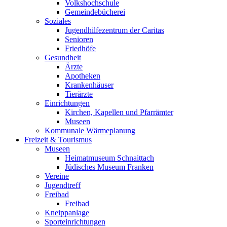
Volkshochschule
Gemeindebücherei
Soziales
Jugendhilfezentrum der Caritas
Senioren
Friedhöfe
Gesundheit
Ärzte
Apotheken
Krankenhäuser
Tierärzte
Einrichtungen
Kirchen, Kapellen und Pfarrämter
Museen
Kommunale Wärmeplanung
Freizeit & Tourismus
Museen
Heimatmuseum Schnaittach
Jüdisches Museum Franken
Vereine
Jugendtreff
Freibad
Freibad
Kneippanlage
Sporteinrichtungen