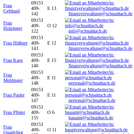
09153
Frau
409-
E 13
Gebhard
142
finanzverwaltung@schnaittach.de
09153
Frau
409-
O 12
Holzinger
122
info@schnaittach.de
09153
Frau Hüßner
409-
E 12
143
finanzverwaltung@schnaittach.de
09153
Frau Karg
409-
E 15
140
finanzverwaltung@schnaittach.de
09153
Frau
409-
E 11
Mehlinger
148
personal@schnaittach.de
09153
Frau Pasler
409-
E 11
147
personal@schnaittach.de
09153
Frau Pfister
409-
O 6
155
bauamt@schnaittach.de
09153
Frau
409-
O 11
Quadvlieg