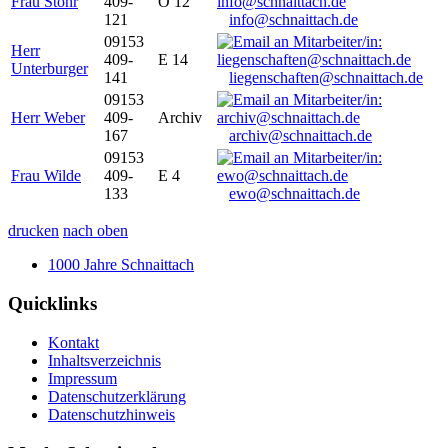
Frau Stöhr
409-
O 12
121
info@schnaittach.de
09153
Herr
409-
E 14
Unterburger
141
liegenschaften@schnaittach.de
09153
Herr Weber
409-
Archiv
167
archiv@schnaittach.de
09153
Frau Wilde
409-
E 4
133
ewo@schnaittach.de
drucken
nach oben
1000 Jahre Schnaittach
Quicklinks
Kontakt
Inhaltsverzeichnis
Impressum
Datenschutzerklärung
Datenschutzhinweis