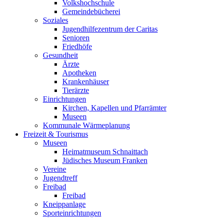
Volkshochschule
Gemeindebücherei
Soziales
Jugendhilfezentrum der Caritas
Senioren
Friedhöfe
Gesundheit
Ärzte
Apotheken
Krankenhäuser
Tierärzte
Einrichtungen
Kirchen, Kapellen und Pfarrämter
Museen
Kommunale Wärmeplanung
Freizeit & Tourismus
Museen
Heimatmuseum Schnaittach
Jüdisches Museum Franken
Vereine
Jugendtreff
Freibad
Freibad
Kneippanlage
Sporteinrichtungen