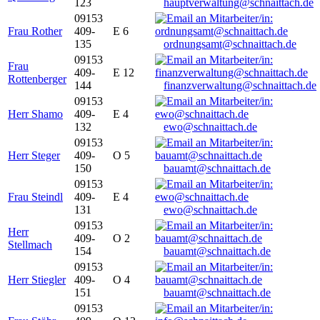
123
hauptverwaltung@schnaittach.de
09153
Frau Rother
409-
E 6
135
ordnungsamt@schnaittach.de
09153
Frau
409-
E 12
Rottenberger
144
finanzverwaltung@schnaittach.de
09153
Herr Shamo
409-
E 4
132
ewo@schnaittach.de
09153
Herr Steger
409-
O 5
150
bauamt@schnaittach.de
09153
Frau Steindl
409-
E 4
131
ewo@schnaittach.de
09153
Herr
409-
O 2
Stellmach
154
bauamt@schnaittach.de
09153
Herr Stiegler
409-
O 4
151
bauamt@schnaittach.de
09153