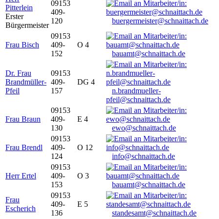
09153
Pitterlein
409-
Erster
120
buergermeister@schnaittach.de
Bürgermeister
09153
Frau Bisch
409-
O 4
152
bauamt@schnaittach.de
Dr. Frau
09153
Brandmüller-
409-
DG 4
Pfeil
157
n.brandmueller-
pfeil@schnaittach.de
09153
Frau Braun
409-
E 4
130
ewo@schnaittach.de
09153
Frau Brendl
409-
O 12
124
info@schnaittach.de
09153
Herr Ertel
409-
O 3
153
bauamt@schnaittach.de
09153
Frau
409-
E 5
Escherich
136
standesamt@schnaittach.de