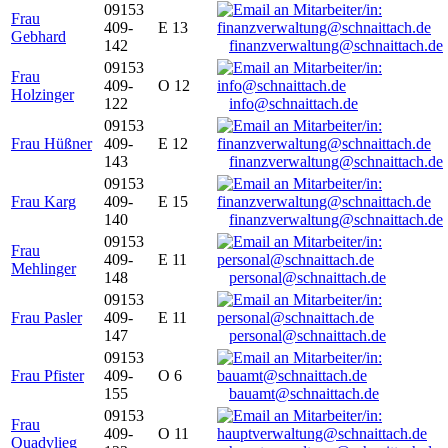
09153
Frau
409-
E 13
Gebhard
142
finanzverwaltung@schnaittach.de
09153
Frau
409-
O 12
Holzinger
122
info@schnaittach.de
09153
Frau Hüßner
409-
E 12
143
finanzverwaltung@schnaittach.de
09153
Frau Karg
409-
E 15
140
finanzverwaltung@schnaittach.de
09153
Frau
409-
E 11
Mehlinger
148
personal@schnaittach.de
09153
Frau Pasler
409-
E 11
147
personal@schnaittach.de
09153
Frau Pfister
409-
O 6
155
bauamt@schnaittach.de
09153
Frau
409-
O 11
Quadvlieg