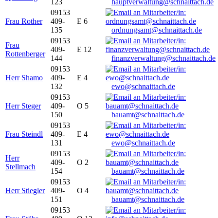
123
hauptverwaltung@schnaittach.de
09153
Frau Rother
409-
E 6
135
ordnungsamt@schnaittach.de
09153
Frau
409-
E 12
Rottenberger
144
finanzverwaltung@schnaittach.de
09153
Herr Shamo
409-
E 4
132
ewo@schnaittach.de
09153
Herr Steger
409-
O 5
150
bauamt@schnaittach.de
09153
Frau Steindl
409-
E 4
131
ewo@schnaittach.de
09153
Herr
409-
O 2
Stellmach
154
bauamt@schnaittach.de
09153
Herr Stiegler
409-
O 4
151
bauamt@schnaittach.de
09153