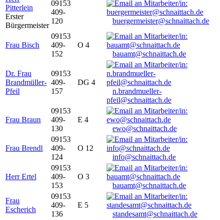
09153
Pitterlein
409-
Erster
120
buergermeister@schnaittach.de
Bürgermeister
09153
Frau Bisch
409-
O 4
152
bauamt@schnaittach.de
Dr. Frau
09153
Brandmüller-
409-
DG 4
Pfeil
157
n.brandmueller-
pfeil@schnaittach.de
09153
Frau Braun
409-
E 4
130
ewo@schnaittach.de
09153
Frau Brendl
409-
O 12
124
info@schnaittach.de
09153
Herr Ertel
409-
O 3
153
bauamt@schnaittach.de
09153
Frau
409-
E 5
Escherich
136
standesamt@schnaittach.de