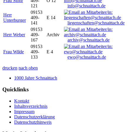
Frau Stöhr
409-
O 12
121
info@schnaittach.de
09153
Herr
409-
E 14
Unterburger
141
liegenschaften@schnaittach.de
09153
Herr Weber
409-
Archiv
167
archiv@schnaittach.de
09153
Frau Wilde
409-
E 4
133
ewo@schnaittach.de
drucken
nach oben
1000 Jahre Schnaittach
Quicklinks
Kontakt
Inhaltsverzeichnis
Impressum
Datenschutzerklärung
Datenschutzhinweis