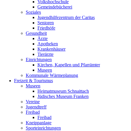
Volkshochschule
Gemeindebücherei
Soziales
Jugendhilfezentrum der Caritas
Senioren
Friedhöfe
Gesundheit
Ärzte
Apotheken
Krankenhäuser
Tierärzte
Einrichtungen
Kirchen, Kapellen und Pfarrämter
Museen
Kommunale Wärmeplanung
Freizeit & Tourismus
Museen
Heimatmuseum Schnaittach
Jüdisches Museum Franken
Vereine
Jugendtreff
Freibad
Freibad
Kneippanlage
Sporteinrichtungen