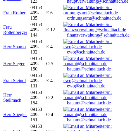
123
hauptverwaltung@schnaittach.de
09153
Frau Rother
409-
E 6
135
ordnungsamt@schnaittach.de
09153
Frau
409-
E 12
Rottenberger
144
finanzverwaltung@schnaittach.de
09153
Herr Shamo
409-
E 4
132
ewo@schnaittach.de
09153
Herr Steger
409-
O 5
150
bauamt@schnaittach.de
09153
Frau Steindl
409-
E 4
131
ewo@schnaittach.de
09153
Herr
409-
O 2
Stellmach
154
bauamt@schnaittach.de
09153
Herr Stiegler
409-
O 4
151
bauamt@schnaittach.de
09153