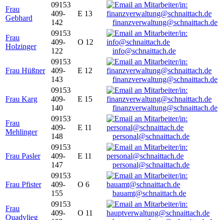
09153
Frau
409-
E 13
Gebhard
142
finanzverwaltung@schnaittach.de
09153
Frau
409-
O 12
Holzinger
122
info@schnaittach.de
09153
Frau Hüßner
409-
E 12
143
finanzverwaltung@schnaittach.de
09153
Frau Karg
409-
E 15
140
finanzverwaltung@schnaittach.de
09153
Frau
409-
E 11
Mehlinger
148
personal@schnaittach.de
09153
Frau Pasler
409-
E 11
147
personal@schnaittach.de
09153
Frau Pfister
409-
O 6
155
bauamt@schnaittach.de
09153
Frau
409-
O 11
Quadvlieg