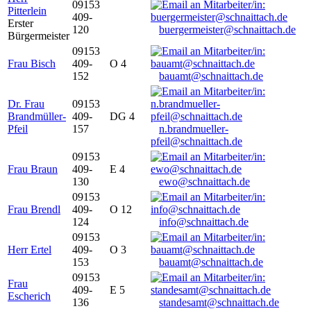
09153
Pitterlein
409-
Erster
120
buergermeister@schnaittach.de
Bürgermeister
09153
Frau Bisch
409-
O 4
152
bauamt@schnaittach.de
Dr. Frau
09153
Brandmüller-
409-
DG 4
Pfeil
157
n.brandmueller-
pfeil@schnaittach.de
09153
Frau Braun
409-
E 4
130
ewo@schnaittach.de
09153
Frau Brendl
409-
O 12
124
info@schnaittach.de
09153
Herr Ertel
409-
O 3
153
bauamt@schnaittach.de
09153
Frau
409-
E 5
Escherich
136
standesamt@schnaittach.de