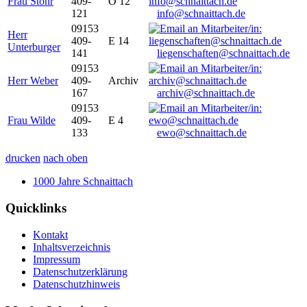
Frau Stöhr
409-
O 12
121
info@schnaittach.de
09153
Herr
409-
E 14
Unterburger
141
liegenschaften@schnaittach.de
09153
Herr Weber
409-
Archiv
167
archiv@schnaittach.de
09153
Frau Wilde
409-
E 4
133
ewo@schnaittach.de
drucken
nach oben
1000 Jahre Schnaittach
Quicklinks
Kontakt
Inhaltsverzeichnis
Impressum
Datenschutzerklärung
Datenschutzhinweis