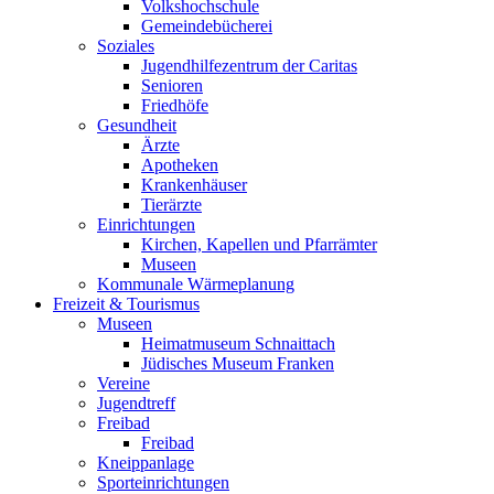
Volkshochschule
Gemeindebücherei
Soziales
Jugendhilfezentrum der Caritas
Senioren
Friedhöfe
Gesundheit
Ärzte
Apotheken
Krankenhäuser
Tierärzte
Einrichtungen
Kirchen, Kapellen und Pfarrämter
Museen
Kommunale Wärmeplanung
Freizeit & Tourismus
Museen
Heimatmuseum Schnaittach
Jüdisches Museum Franken
Vereine
Jugendtreff
Freibad
Freibad
Kneippanlage
Sporteinrichtungen