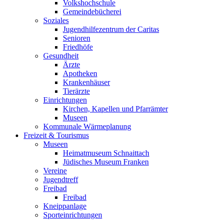
Volkshochschule
Gemeindebücherei
Soziales
Jugendhilfezentrum der Caritas
Senioren
Friedhöfe
Gesundheit
Ärzte
Apotheken
Krankenhäuser
Tierärzte
Einrichtungen
Kirchen, Kapellen und Pfarrämter
Museen
Kommunale Wärmeplanung
Freizeit & Tourismus
Museen
Heimatmuseum Schnaittach
Jüdisches Museum Franken
Vereine
Jugendtreff
Freibad
Freibad
Kneippanlage
Sporteinrichtungen