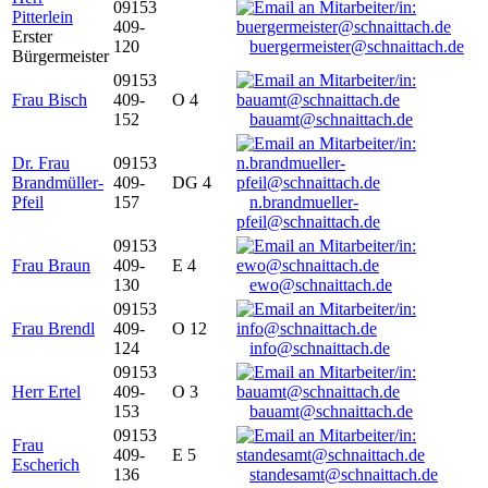
09153
Pitterlein
409-
Erster
120
buergermeister@schnaittach.de
Bürgermeister
09153
Frau Bisch
409-
O 4
152
bauamt@schnaittach.de
Dr. Frau
09153
Brandmüller-
409-
DG 4
Pfeil
157
n.brandmueller-
pfeil@schnaittach.de
09153
Frau Braun
409-
E 4
130
ewo@schnaittach.de
09153
Frau Brendl
409-
O 12
124
info@schnaittach.de
09153
Herr Ertel
409-
O 3
153
bauamt@schnaittach.de
09153
Frau
409-
E 5
Escherich
136
standesamt@schnaittach.de