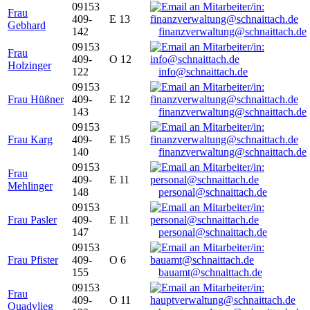
09153
Frau
409-
E 13
Gebhard
142
finanzverwaltung@schnaittach.de
09153
Frau
409-
O 12
Holzinger
122
info@schnaittach.de
09153
Frau Hüßner
409-
E 12
143
finanzverwaltung@schnaittach.de
09153
Frau Karg
409-
E 15
140
finanzverwaltung@schnaittach.de
09153
Frau
409-
E 11
Mehlinger
148
personal@schnaittach.de
09153
Frau Pasler
409-
E 11
147
personal@schnaittach.de
09153
Frau Pfister
409-
O 6
155
bauamt@schnaittach.de
09153
Frau
409-
O 11
Quadvlieg