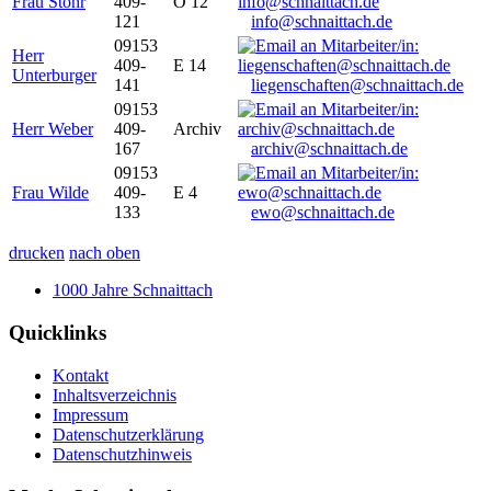
Frau Stöhr
409-
O 12
121
info@schnaittach.de
09153
Herr
409-
E 14
Unterburger
141
liegenschaften@schnaittach.de
09153
Herr Weber
409-
Archiv
167
archiv@schnaittach.de
09153
Frau Wilde
409-
E 4
133
ewo@schnaittach.de
drucken
nach oben
1000 Jahre Schnaittach
Quicklinks
Kontakt
Inhaltsverzeichnis
Impressum
Datenschutzerklärung
Datenschutzhinweis