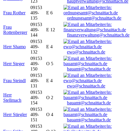
123
hauptverwaltung@schnaittach.de
09153
Frau Rother
409-
E 6
135
ordnungsamt@schnaittach.de
09153
Frau
409-
E 12
Rottenberger
144
finanzverwaltung@schnaittach.de
09153
Herr Shamo
409-
E 4
132
ewo@schnaittach.de
09153
Herr Steger
409-
O 5
150
bauamt@schnaittach.de
09153
Frau Steindl
409-
E 4
131
ewo@schnaittach.de
09153
Herr
409-
O 2
Stellmach
154
bauamt@schnaittach.de
09153
Herr Stiegler
409-
O 4
151
bauamt@schnaittach.de
09153