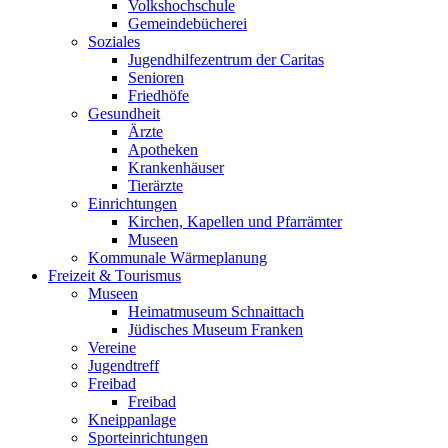
Volkshochschule
Gemeindebücherei
Soziales
Jugendhilfezentrum der Caritas
Senioren
Friedhöfe
Gesundheit
Ärzte
Apotheken
Krankenhäuser
Tierärzte
Einrichtungen
Kirchen, Kapellen und Pfarrämter
Museen
Kommunale Wärmeplanung
Freizeit & Tourismus
Museen
Heimatmuseum Schnaittach
Jüdisches Museum Franken
Vereine
Jugendtreff
Freibad
Freibad
Kneippanlage
Sporteinrichtungen