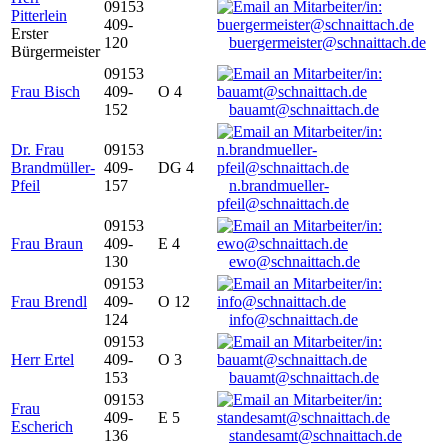
09153
Pitterlein
409-
Erster
120
buergermeister@schnaittach.de
Bürgermeister
09153
Frau Bisch
409-
O 4
152
bauamt@schnaittach.de
Dr. Frau
09153
Brandmüller-
409-
DG 4
Pfeil
157
n.brandmueller-
pfeil@schnaittach.de
09153
Frau Braun
409-
E 4
130
ewo@schnaittach.de
09153
Frau Brendl
409-
O 12
124
info@schnaittach.de
09153
Herr Ertel
409-
O 3
153
bauamt@schnaittach.de
09153
Frau
409-
E 5
Escherich
136
standesamt@schnaittach.de