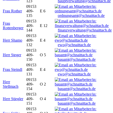
123
hauptverwaltung@schnaittach.de
09153
Frau Rother
409-
E 6
135
ordnungsamt@schnaittach.de
09153
Frau
409-
E 12
Rottenberger
144
finanzverwaltung@schnaittach.de
09153
Herr Shamo
409-
E 4
132
ewo@schnaittach.de
09153
Herr Steger
409-
O 5
150
bauamt@schnaittach.de
09153
Frau Steindl
409-
E 4
131
ewo@schnaittach.de
09153
Herr
409-
O 2
Stellmach
154
bauamt@schnaittach.de
09153
Herr Stiegler
409-
O 4
151
bauamt@schnaittach.de
09153