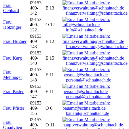
09153
Frau
409-
E 13
Gebhard
142
finanzverwaltung@schnaittach.de
09153
Frau
409-
O 12
Holzinger
122
info@schnaittach.de
09153
Frau Hüßner
409-
E 12
143
finanzverwaltung@schnaittach.de
09153
Frau Karg
409-
E 15
140
finanzverwaltung@schnaittach.de
09153
Frau
409-
E 11
Mehlinger
148
personal@schnaittach.de
09153
Frau Pasler
409-
E 11
147
personal@schnaittach.de
09153
Frau Pfister
409-
O 6
155
bauamt@schnaittach.de
09153
Frau
409-
O 11
Quadvlieg