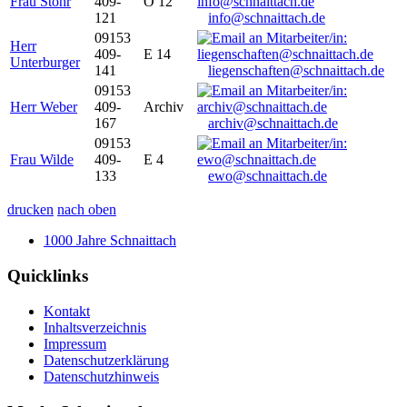
Frau Stöhr
409-
O 12
121
info@schnaittach.de
09153
Herr
409-
E 14
Unterburger
141
liegenschaften@schnaittach.de
09153
Herr Weber
409-
Archiv
167
archiv@schnaittach.de
09153
Frau Wilde
409-
E 4
133
ewo@schnaittach.de
drucken
nach oben
1000 Jahre Schnaittach
Quicklinks
Kontakt
Inhaltsverzeichnis
Impressum
Datenschutzerklärung
Datenschutzhinweis