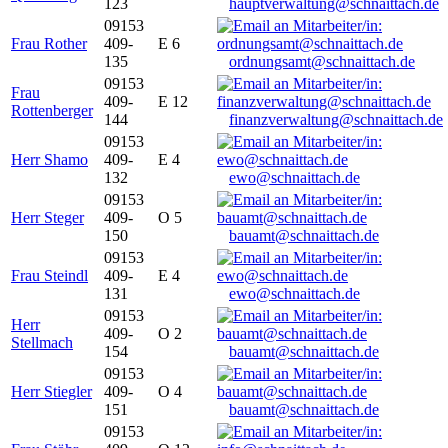
123
hauptverwaltung@schnaittach.de
09153
Frau Rother
409-
E 6
135
ordnungsamt@schnaittach.de
09153
Frau
409-
E 12
Rottenberger
144
finanzverwaltung@schnaittach.de
09153
Herr Shamo
409-
E 4
132
ewo@schnaittach.de
09153
Herr Steger
409-
O 5
150
bauamt@schnaittach.de
09153
Frau Steindl
409-
E 4
131
ewo@schnaittach.de
09153
Herr
409-
O 2
Stellmach
154
bauamt@schnaittach.de
09153
Herr Stiegler
409-
O 4
151
bauamt@schnaittach.de
09153