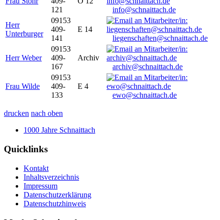
Frau Stöhr
409-
O 12
121
info@schnaittach.de
09153
Herr
409-
E 14
Unterburger
141
liegenschaften@schnaittach.de
09153
Herr Weber
409-
Archiv
167
archiv@schnaittach.de
09153
Frau Wilde
409-
E 4
133
ewo@schnaittach.de
drucken
nach oben
1000 Jahre Schnaittach
Quicklinks
Kontakt
Inhaltsverzeichnis
Impressum
Datenschutzerklärung
Datenschutzhinweis