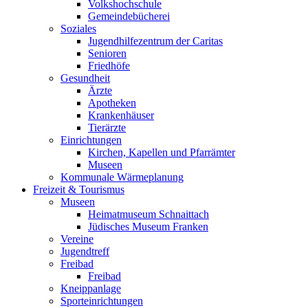
Volkshochschule
Gemeindebücherei
Soziales
Jugendhilfezentrum der Caritas
Senioren
Friedhöfe
Gesundheit
Ärzte
Apotheken
Krankenhäuser
Tierärzte
Einrichtungen
Kirchen, Kapellen und Pfarrämter
Museen
Kommunale Wärmeplanung
Freizeit & Tourismus
Museen
Heimatmuseum Schnaittach
Jüdisches Museum Franken
Vereine
Jugendtreff
Freibad
Freibad
Kneippanlage
Sporteinrichtungen