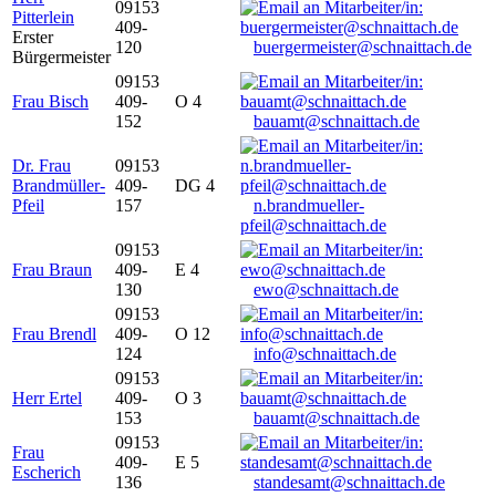
09153
Pitterlein
409-
Erster
120
buergermeister@schnaittach.de
Bürgermeister
09153
Frau Bisch
409-
O 4
152
bauamt@schnaittach.de
Dr. Frau
09153
Brandmüller-
409-
DG 4
Pfeil
157
n.brandmueller-
pfeil@schnaittach.de
09153
Frau Braun
409-
E 4
130
ewo@schnaittach.de
09153
Frau Brendl
409-
O 12
124
info@schnaittach.de
09153
Herr Ertel
409-
O 3
153
bauamt@schnaittach.de
09153
Frau
409-
E 5
Escherich
136
standesamt@schnaittach.de