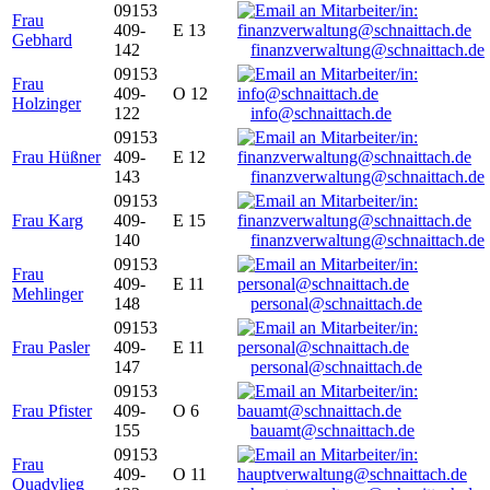
09153
Frau
409-
E 13
Gebhard
142
finanzverwaltung@schnaittach.de
09153
Frau
409-
O 12
Holzinger
122
info@schnaittach.de
09153
Frau Hüßner
409-
E 12
143
finanzverwaltung@schnaittach.de
09153
Frau Karg
409-
E 15
140
finanzverwaltung@schnaittach.de
09153
Frau
409-
E 11
Mehlinger
148
personal@schnaittach.de
09153
Frau Pasler
409-
E 11
147
personal@schnaittach.de
09153
Frau Pfister
409-
O 6
155
bauamt@schnaittach.de
09153
Frau
409-
O 11
Quadvlieg