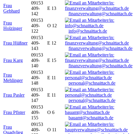
09153
Frau
409-
E 13
Gebhard
142
finanzverwaltung@schnaittach.de
09153
Frau
409-
O 12
Holzinger
122
info@schnaittach.de
09153
Frau Hüßner
409-
E 12
143
finanzverwaltung@schnaittach.de
09153
Frau Karg
409-
E 15
140
finanzverwaltung@schnaittach.de
09153
Frau
409-
E 11
Mehlinger
148
personal@schnaittach.de
09153
Frau Pasler
409-
E 11
147
personal@schnaittach.de
09153
Frau Pfister
409-
O 6
155
bauamt@schnaittach.de
09153
Frau
409-
O 11
Quadvlieg