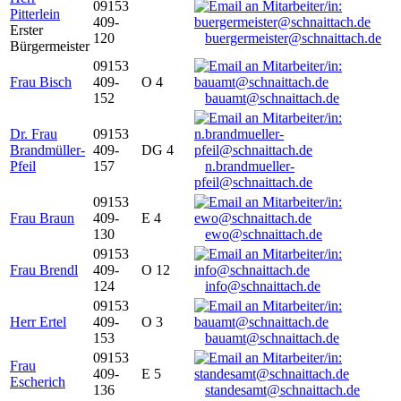
09153
Pitterlein
409-
Erster
120
buergermeister@schnaittach.de
Bürgermeister
09153
Frau Bisch
409-
O 4
152
bauamt@schnaittach.de
Dr. Frau
09153
Brandmüller-
409-
DG 4
Pfeil
157
n.brandmueller-
pfeil@schnaittach.de
09153
Frau Braun
409-
E 4
130
ewo@schnaittach.de
09153
Frau Brendl
409-
O 12
124
info@schnaittach.de
09153
Herr Ertel
409-
O 3
153
bauamt@schnaittach.de
09153
Frau
409-
E 5
Escherich
136
standesamt@schnaittach.de