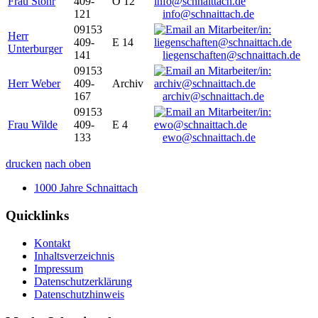
Frau Stöhr
409-
O 12
121
info@schnaittach.de
09153
Herr
409-
E 14
Unterburger
141
liegenschaften@schnaittach.de
09153
Herr Weber
409-
Archiv
167
archiv@schnaittach.de
09153
Frau Wilde
409-
E 4
133
ewo@schnaittach.de
drucken
nach oben
1000 Jahre Schnaittach
Quicklinks
Kontakt
Inhaltsverzeichnis
Impressum
Datenschutzerklärung
Datenschutzhinweis