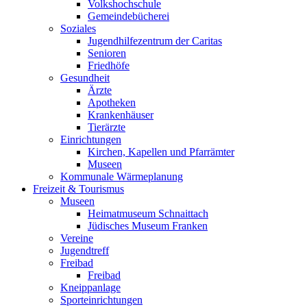
Volkshochschule
Gemeindebücherei
Soziales
Jugendhilfezentrum der Caritas
Senioren
Friedhöfe
Gesundheit
Ärzte
Apotheken
Krankenhäuser
Tierärzte
Einrichtungen
Kirchen, Kapellen und Pfarrämter
Museen
Kommunale Wärmeplanung
Freizeit & Tourismus
Museen
Heimatmuseum Schnaittach
Jüdisches Museum Franken
Vereine
Jugendtreff
Freibad
Freibad
Kneippanlage
Sporteinrichtungen