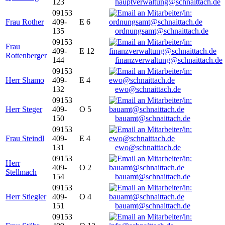
123
hauptverwaltung@schnaittach.de
09153
Frau Rother
409-
E 6
135
ordnungsamt@schnaittach.de
09153
Frau
409-
E 12
Rottenberger
144
finanzverwaltung@schnaittach.de
09153
Herr Shamo
409-
E 4
132
ewo@schnaittach.de
09153
Herr Steger
409-
O 5
150
bauamt@schnaittach.de
09153
Frau Steindl
409-
E 4
131
ewo@schnaittach.de
09153
Herr
409-
O 2
Stellmach
154
bauamt@schnaittach.de
09153
Herr Stiegler
409-
O 4
151
bauamt@schnaittach.de
09153