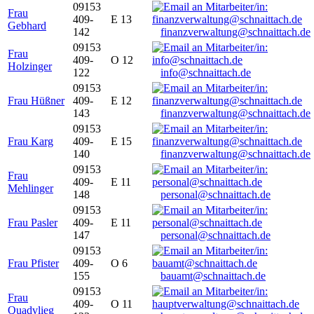
09153
Frau
409-
E 13
Gebhard
142
finanzverwaltung@schnaittach.de
09153
Frau
409-
O 12
Holzinger
122
info@schnaittach.de
09153
Frau Hüßner
409-
E 12
143
finanzverwaltung@schnaittach.de
09153
Frau Karg
409-
E 15
140
finanzverwaltung@schnaittach.de
09153
Frau
409-
E 11
Mehlinger
148
personal@schnaittach.de
09153
Frau Pasler
409-
E 11
147
personal@schnaittach.de
09153
Frau Pfister
409-
O 6
155
bauamt@schnaittach.de
09153
Frau
409-
O 11
Quadvlieg