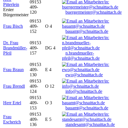
09153
Pitterlein
409-
Erster
120
buergermeister@schnaittach.de
Bürgermeister
09153
Frau Bisch
409-
O 4
152
bauamt@schnaittach.de
Dr. Frau
09153
Brandmüller-
409-
DG 4
Pfeil
157
n.brandmueller-
pfeil@schnaittach.de
09153
Frau Braun
409-
E 4
130
ewo@schnaittach.de
09153
Frau Brendl
409-
O 12
124
info@schnaittach.de
09153
Herr Ertel
409-
O 3
153
bauamt@schnaittach.de
09153
Frau
409-
E 5
Escherich
136
standesamt@schnaittach.de