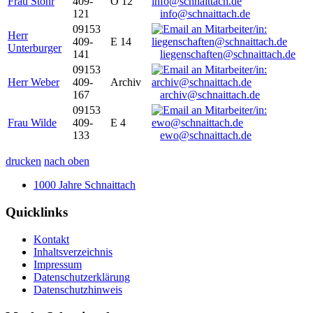
Frau Stöhr
409-
O 12
121
info@schnaittach.de
09153
Herr
409-
E 14
Unterburger
141
liegenschaften@schnaittach.de
09153
Herr Weber
409-
Archiv
167
archiv@schnaittach.de
09153
Frau Wilde
409-
E 4
133
ewo@schnaittach.de
drucken
nach oben
1000 Jahre Schnaittach
Quicklinks
Kontakt
Inhaltsverzeichnis
Impressum
Datenschutzerklärung
Datenschutzhinweis