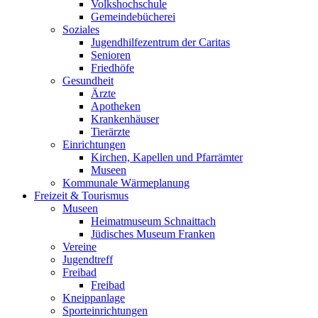
Volkshochschule
Gemeindebücherei
Soziales
Jugendhilfezentrum der Caritas
Senioren
Friedhöfe
Gesundheit
Ärzte
Apotheken
Krankenhäuser
Tierärzte
Einrichtungen
Kirchen, Kapellen und Pfarrämter
Museen
Kommunale Wärmeplanung
Freizeit & Tourismus
Museen
Heimatmuseum Schnaittach
Jüdisches Museum Franken
Vereine
Jugendtreff
Freibad
Freibad
Kneippanlage
Sporteinrichtungen