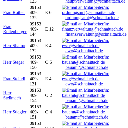
123
hauptverwaltung@schnaittach.de
09153
Frau Rother
409-
E 6
135
ordnungsamt@schnaittach.de
09153
Frau
409-
E 12
Rottenberger
144
finanzverwaltung@schnaittach.de
09153
Herr Shamo
409-
E 4
132
ewo@schnaittach.de
09153
Herr Steger
409-
O 5
150
bauamt@schnaittach.de
09153
Frau Steindl
409-
E 4
131
ewo@schnaittach.de
09153
Herr
409-
O 2
Stellmach
154
bauamt@schnaittach.de
09153
Herr Stiegler
409-
O 4
151
bauamt@schnaittach.de
09153