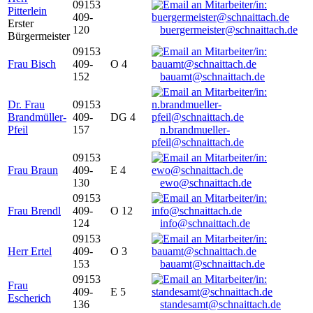
09153
Pitterlein
409-
Erster
120
buergermeister@schnaittach.de
Bürgermeister
09153
Frau Bisch
409-
O 4
152
bauamt@schnaittach.de
Dr. Frau
09153
Brandmüller-
409-
DG 4
Pfeil
157
n.brandmueller-
pfeil@schnaittach.de
09153
Frau Braun
409-
E 4
130
ewo@schnaittach.de
09153
Frau Brendl
409-
O 12
124
info@schnaittach.de
09153
Herr Ertel
409-
O 3
153
bauamt@schnaittach.de
09153
Frau
409-
E 5
Escherich
136
standesamt@schnaittach.de