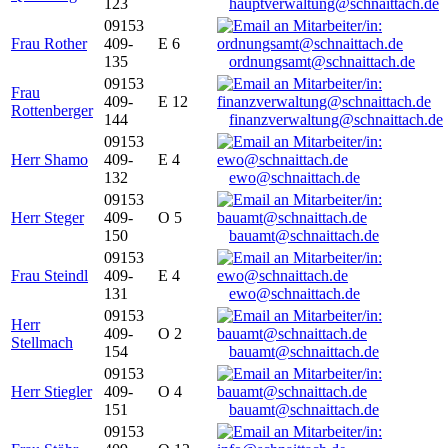
123
hauptverwaltung@schnaittach.de
09153
Frau Rother
409-
E 6
135
ordnungsamt@schnaittach.de
09153
Frau
409-
E 12
Rottenberger
144
finanzverwaltung@schnaittach.de
09153
Herr Shamo
409-
E 4
132
ewo@schnaittach.de
09153
Herr Steger
409-
O 5
150
bauamt@schnaittach.de
09153
Frau Steindl
409-
E 4
131
ewo@schnaittach.de
09153
Herr
409-
O 2
Stellmach
154
bauamt@schnaittach.de
09153
Herr Stiegler
409-
O 4
151
bauamt@schnaittach.de
09153