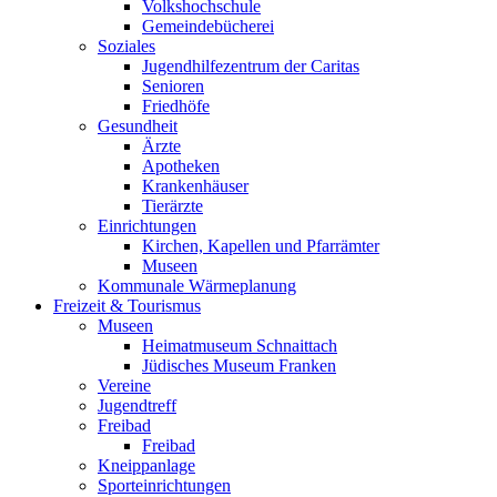
Volkshochschule
Gemeindebücherei
Soziales
Jugendhilfezentrum der Caritas
Senioren
Friedhöfe
Gesundheit
Ärzte
Apotheken
Krankenhäuser
Tierärzte
Einrichtungen
Kirchen, Kapellen und Pfarrämter
Museen
Kommunale Wärmeplanung
Freizeit & Tourismus
Museen
Heimatmuseum Schnaittach
Jüdisches Museum Franken
Vereine
Jugendtreff
Freibad
Freibad
Kneippanlage
Sporteinrichtungen