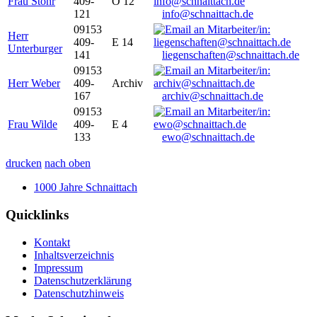
Frau Stöhr
409-
O 12
121
info@schnaittach.de
09153
Herr
409-
E 14
Unterburger
141
liegenschaften@schnaittach.de
09153
Herr Weber
409-
Archiv
167
archiv@schnaittach.de
09153
Frau Wilde
409-
E 4
133
ewo@schnaittach.de
drucken
nach oben
1000 Jahre Schnaittach
Quicklinks
Kontakt
Inhaltsverzeichnis
Impressum
Datenschutzerklärung
Datenschutzhinweis