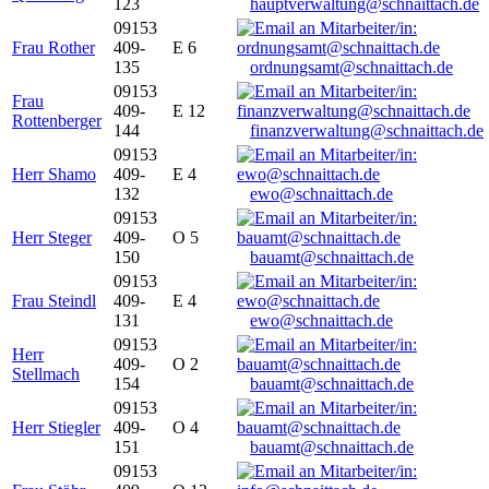
123
hauptverwaltung@schnaittach.de
09153
Frau Rother
409-
E 6
135
ordnungsamt@schnaittach.de
09153
Frau
409-
E 12
Rottenberger
144
finanzverwaltung@schnaittach.de
09153
Herr Shamo
409-
E 4
132
ewo@schnaittach.de
09153
Herr Steger
409-
O 5
150
bauamt@schnaittach.de
09153
Frau Steindl
409-
E 4
131
ewo@schnaittach.de
09153
Herr
409-
O 2
Stellmach
154
bauamt@schnaittach.de
09153
Herr Stiegler
409-
O 4
151
bauamt@schnaittach.de
09153