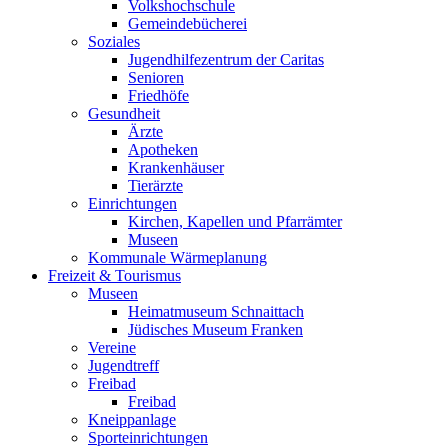
Volkshochschule
Gemeindebücherei
Soziales
Jugendhilfezentrum der Caritas
Senioren
Friedhöfe
Gesundheit
Ärzte
Apotheken
Krankenhäuser
Tierärzte
Einrichtungen
Kirchen, Kapellen und Pfarrämter
Museen
Kommunale Wärmeplanung
Freizeit & Tourismus
Museen
Heimatmuseum Schnaittach
Jüdisches Museum Franken
Vereine
Jugendtreff
Freibad
Freibad
Kneippanlage
Sporteinrichtungen