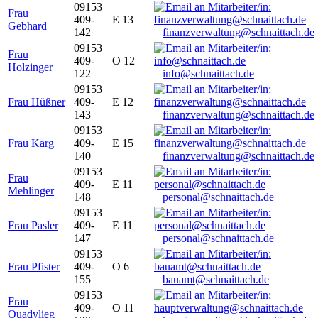
09153
Frau
409-
E 13
Gebhard
142
finanzverwaltung@schnaittach.de
09153
Frau
409-
O 12
Holzinger
122
info@schnaittach.de
09153
Frau Hüßner
409-
E 12
143
finanzverwaltung@schnaittach.de
09153
Frau Karg
409-
E 15
140
finanzverwaltung@schnaittach.de
09153
Frau
409-
E 11
Mehlinger
148
personal@schnaittach.de
09153
Frau Pasler
409-
E 11
147
personal@schnaittach.de
09153
Frau Pfister
409-
O 6
155
bauamt@schnaittach.de
09153
Frau
409-
O 11
Quadvlieg