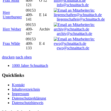
Frau Stöhr
409-
O 12
121
info@schnaittach.de
09153
Herr
409-
E 14
Unterburger
141
liegenschaften@schnaittach.de
09153
Herr Weber
409-
Archiv
167
archiv@schnaittach.de
09153
Frau Wilde
409-
E 4
133
ewo@schnaittach.de
drucken
nach oben
1000 Jahre Schnaittach
Quicklinks
Kontakt
Inhaltsverzeichnis
Impressum
Datenschutzerklärung
Datenschutzhinweis