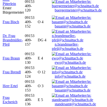
09153
Pitterlein
409-
Erster
120
buergermeister@schnaittach.de
Bürgermeister
09153
Frau Bisch
409-
O 4
152
bauamt@schnaittach.de
Dr. Frau
09153
Brandmüller-
409-
DG 4
Pfeil
157
n.brandmueller-
pfeil@schnaittach.de
09153
Frau Braun
409-
E 4
130
ewo@schnaittach.de
09153
Frau Brendl
409-
O 12
124
info@schnaittach.de
09153
Herr Ertel
409-
O 3
153
bauamt@schnaittach.de
09153
Frau
409-
E 5
Escherich
136
standesamt@schnaittach.de