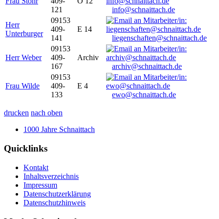
Frau Stöhr
409-
O 12
121
info@schnaittach.de
09153
Herr
409-
E 14
Unterburger
141
liegenschaften@schnaittach.de
09153
Herr Weber
409-
Archiv
167
archiv@schnaittach.de
09153
Frau Wilde
409-
E 4
133
ewo@schnaittach.de
drucken
nach oben
1000 Jahre Schnaittach
Quicklinks
Kontakt
Inhaltsverzeichnis
Impressum
Datenschutzerklärung
Datenschutzhinweis