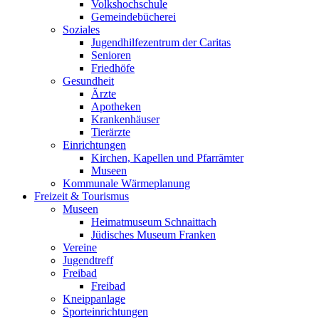
Volkshochschule
Gemeindebücherei
Soziales
Jugendhilfezentrum der Caritas
Senioren
Friedhöfe
Gesundheit
Ärzte
Apotheken
Krankenhäuser
Tierärzte
Einrichtungen
Kirchen, Kapellen und Pfarrämter
Museen
Kommunale Wärmeplanung
Freizeit & Tourismus
Museen
Heimatmuseum Schnaittach
Jüdisches Museum Franken
Vereine
Jugendtreff
Freibad
Freibad
Kneippanlage
Sporteinrichtungen