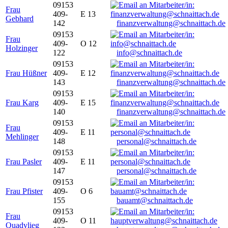
09153
Frau
409-
E 13
Gebhard
142
finanzverwaltung@schnaittach.de
09153
Frau
409-
O 12
Holzinger
122
info@schnaittach.de
09153
Frau Hüßner
409-
E 12
143
finanzverwaltung@schnaittach.de
09153
Frau Karg
409-
E 15
140
finanzverwaltung@schnaittach.de
09153
Frau
409-
E 11
Mehlinger
148
personal@schnaittach.de
09153
Frau Pasler
409-
E 11
147
personal@schnaittach.de
09153
Frau Pfister
409-
O 6
155
bauamt@schnaittach.de
09153
Frau
409-
O 11
Quadvlieg