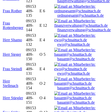
123
hauptverwaltung@schnaittach.de
09153
Frau Rother
409-
E 6
135
ordnungsamt@schnaittach.de
09153
Frau
409-
E 12
Rottenberger
144
finanzverwaltung@schnaittach.de
09153
Herr Shamo
409-
E 4
132
ewo@schnaittach.de
09153
Herr Steger
409-
O 5
150
bauamt@schnaittach.de
09153
Frau Steindl
409-
E 4
131
ewo@schnaittach.de
09153
Herr
409-
O 2
Stellmach
154
bauamt@schnaittach.de
09153
Herr Stiegler
409-
O 4
151
bauamt@schnaittach.de
09153