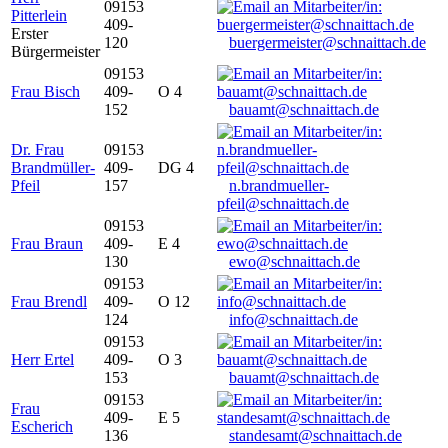
09153
Pitterlein
409-
Erster
120
buergermeister@schnaittach.de
Bürgermeister
09153
Frau Bisch
409-
O 4
152
bauamt@schnaittach.de
Dr. Frau
09153
Brandmüller-
409-
DG 4
Pfeil
157
n.brandmueller-
pfeil@schnaittach.de
09153
Frau Braun
409-
E 4
130
ewo@schnaittach.de
09153
Frau Brendl
409-
O 12
124
info@schnaittach.de
09153
Herr Ertel
409-
O 3
153
bauamt@schnaittach.de
09153
Frau
409-
E 5
Escherich
136
standesamt@schnaittach.de