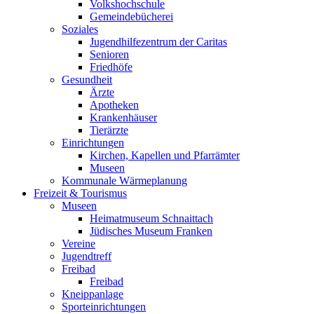
Volkshochschule
Gemeindebücherei
Soziales
Jugendhilfezentrum der Caritas
Senioren
Friedhöfe
Gesundheit
Ärzte
Apotheken
Krankenhäuser
Tierärzte
Einrichtungen
Kirchen, Kapellen und Pfarrämter
Museen
Kommunale Wärmeplanung
Freizeit & Tourismus
Museen
Heimatmuseum Schnaittach
Jüdisches Museum Franken
Vereine
Jugendtreff
Freibad
Freibad
Kneippanlage
Sporteinrichtungen