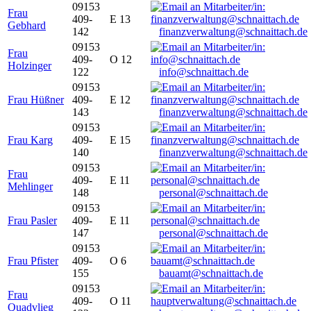
09153
Frau
409-
E 13
Gebhard
142
finanzverwaltung@schnaittach.de
09153
Frau
409-
O 12
Holzinger
122
info@schnaittach.de
09153
Frau Hüßner
409-
E 12
143
finanzverwaltung@schnaittach.de
09153
Frau Karg
409-
E 15
140
finanzverwaltung@schnaittach.de
09153
Frau
409-
E 11
Mehlinger
148
personal@schnaittach.de
09153
Frau Pasler
409-
E 11
147
personal@schnaittach.de
09153
Frau Pfister
409-
O 6
155
bauamt@schnaittach.de
09153
Frau
409-
O 11
Quadvlieg