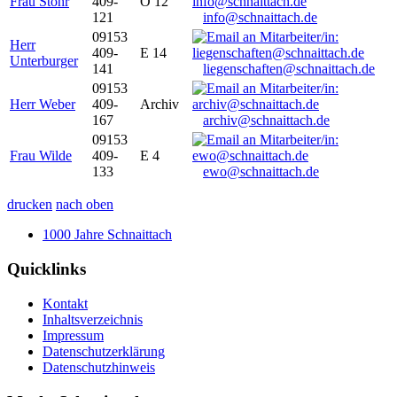
Frau Stöhr
409-
O 12
121
info@schnaittach.de
09153
Herr
409-
E 14
Unterburger
141
liegenschaften@schnaittach.de
09153
Herr Weber
409-
Archiv
167
archiv@schnaittach.de
09153
Frau Wilde
409-
E 4
133
ewo@schnaittach.de
drucken
nach oben
1000 Jahre Schnaittach
Quicklinks
Kontakt
Inhaltsverzeichnis
Impressum
Datenschutzerklärung
Datenschutzhinweis