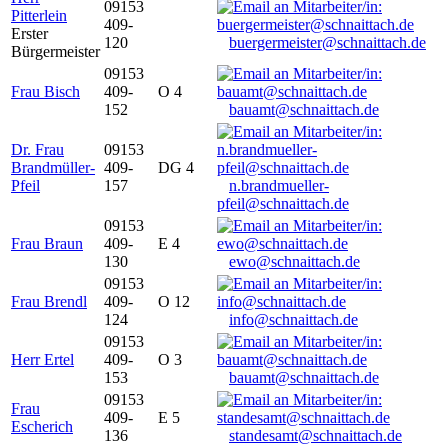
09153
Pitterlein
409-
Erster
120
buergermeister@schnaittach.de
Bürgermeister
09153
Frau Bisch
409-
O 4
152
bauamt@schnaittach.de
Dr. Frau
09153
Brandmüller-
409-
DG 4
Pfeil
157
n.brandmueller-
pfeil@schnaittach.de
09153
Frau Braun
409-
E 4
130
ewo@schnaittach.de
09153
Frau Brendl
409-
O 12
124
info@schnaittach.de
09153
Herr Ertel
409-
O 3
153
bauamt@schnaittach.de
09153
Frau
409-
E 5
Escherich
136
standesamt@schnaittach.de