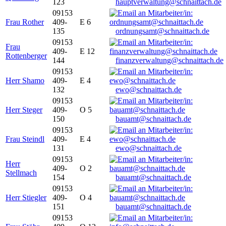
123
hauptverwaltung@schnaittach.de
09153
Frau Rother
409-
E 6
135
ordnungsamt@schnaittach.de
09153
Frau
409-
E 12
Rottenberger
144
finanzverwaltung@schnaittach.de
09153
Herr Shamo
409-
E 4
132
ewo@schnaittach.de
09153
Herr Steger
409-
O 5
150
bauamt@schnaittach.de
09153
Frau Steindl
409-
E 4
131
ewo@schnaittach.de
09153
Herr
409-
O 2
Stellmach
154
bauamt@schnaittach.de
09153
Herr Stiegler
409-
O 4
151
bauamt@schnaittach.de
09153