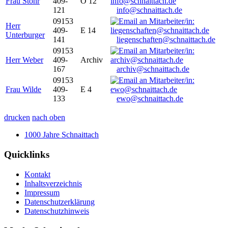
Frau Stöhr
409-
O 12
121
info@schnaittach.de
09153
Herr
409-
E 14
Unterburger
141
liegenschaften@schnaittach.de
09153
Herr Weber
409-
Archiv
167
archiv@schnaittach.de
09153
Frau Wilde
409-
E 4
133
ewo@schnaittach.de
drucken
nach oben
1000 Jahre Schnaittach
Quicklinks
Kontakt
Inhaltsverzeichnis
Impressum
Datenschutzerklärung
Datenschutzhinweis