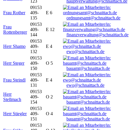
123
hauptverwaltung@schnaittach.de
09153
Frau Rother
409-
E 6
135
ordnungsamt@schnaittach.de
09153
Frau
409-
E 12
Rottenberger
144
finanzverwaltung@schnaittach.de
09153
Herr Shamo
409-
E 4
132
ewo@schnaittach.de
09153
Herr Steger
409-
O 5
150
bauamt@schnaittach.de
09153
Frau Steindl
409-
E 4
131
ewo@schnaittach.de
09153
Herr
409-
O 2
Stellmach
154
bauamt@schnaittach.de
09153
Herr Stiegler
409-
O 4
151
bauamt@schnaittach.de
09153