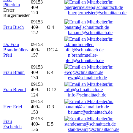
09153
Pitterlein
409-
Erster
120
buergermeister@schnaittach.de
Bürgermeister
09153
Frau Bisch
409-
O 4
152
bauamt@schnaittach.de
Dr. Frau
09153
Brandmüller-
409-
DG 4
Pfeil
157
n.brandmueller-
pfeil@schnaittach.de
09153
Frau Braun
409-
E 4
130
ewo@schnaittach.de
09153
Frau Brendl
409-
O 12
124
info@schnaittach.de
09153
Herr Ertel
409-
O 3
153
bauamt@schnaittach.de
09153
Frau
409-
E 5
Escherich
136
standesamt@schnaittach.de