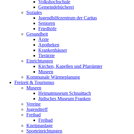
Volkshochschule
Gemeindebücherei
Soziales
Jugendhilfezentrum der Caritas
Senioren
Friedhöfe
Gesundheit
Ärzte
Apotheken
Krankenhäuser
Tierärzte
Einrichtungen
Kirchen, Kapellen und Pfarrämter
Museen
Kommunale Wärmeplanung
Freizeit & Tourismus
Museen
Heimatmuseum Schnaittach
Jüdisches Museum Franken
Vereine
Jugendtreff
Freibad
Freibad
Kneippanlage
Sporteinrichtungen