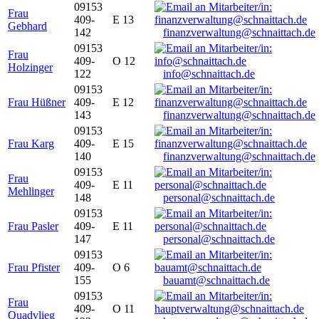
09153
Frau
409-
E 13
Gebhard
142
finanzverwaltung@schnaittach.de
09153
Frau
409-
O 12
Holzinger
122
info@schnaittach.de
09153
Frau Hüßner
409-
E 12
143
finanzverwaltung@schnaittach.de
09153
Frau Karg
409-
E 15
140
finanzverwaltung@schnaittach.de
09153
Frau
409-
E 11
Mehlinger
148
personal@schnaittach.de
09153
Frau Pasler
409-
E 11
147
personal@schnaittach.de
09153
Frau Pfister
409-
O 6
155
bauamt@schnaittach.de
09153
Frau
409-
O 11
Quadvlieg