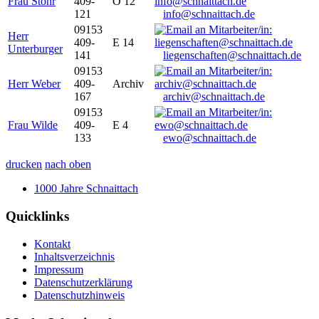
Frau Stöhr
409-
O 12
121
info@schnaittach.de
09153
Herr
409-
E 14
Unterburger
141
liegenschaften@schnaittach.de
09153
Herr Weber
409-
Archiv
167
archiv@schnaittach.de
09153
Frau Wilde
409-
E 4
133
ewo@schnaittach.de
drucken
nach oben
1000 Jahre Schnaittach
Quicklinks
Kontakt
Inhaltsverzeichnis
Impressum
Datenschutzerklärung
Datenschutzhinweis