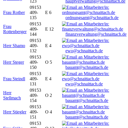
123
hauptverwaltung@schnaittach.de
09153
Frau Rother
409-
E 6
135
ordnungsamt@schnaittach.de
09153
Frau
409-
E 12
Rottenberger
144
finanzverwaltung@schnaittach.de
09153
Herr Shamo
409-
E 4
132
ewo@schnaittach.de
09153
Herr Steger
409-
O 5
150
bauamt@schnaittach.de
09153
Frau Steindl
409-
E 4
131
ewo@schnaittach.de
09153
Herr
409-
O 2
Stellmach
154
bauamt@schnaittach.de
09153
Herr Stiegler
409-
O 4
151
bauamt@schnaittach.de
09153