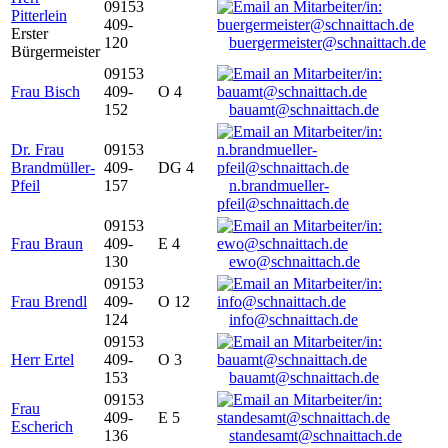
09153
Pitterlein
409-
Erster
120
buergermeister@schnaittach.de
Bürgermeister
09153
Frau Bisch
409-
O 4
152
bauamt@schnaittach.de
Dr. Frau
09153
Brandmüller-
409-
DG 4
Pfeil
157
n.brandmueller-
pfeil@schnaittach.de
09153
Frau Braun
409-
E 4
130
ewo@schnaittach.de
09153
Frau Brendl
409-
O 12
124
info@schnaittach.de
09153
Herr Ertel
409-
O 3
153
bauamt@schnaittach.de
09153
Frau
409-
E 5
Escherich
136
standesamt@schnaittach.de