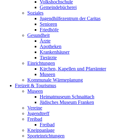
Volkshochschule
Gemeindebücherei
Soziales
Jugendhilfezentrum der Caritas
Senioren
Friedhöfe
Gesundheit
Ärzte
Apotheken
Krankenhäuser
Tierärzte
Einrichtungen
Kirchen, Kapellen und Pfarrämter
Museen
Kommunale Wärmeplanung
Freizeit & Tourismus
Museen
Heimatmuseum Schnaittach
Jüdisches Museum Franken
Vereine
Jugendtreff
Freibad
Freibad
Kneippanlage
Sporteinrichtungen