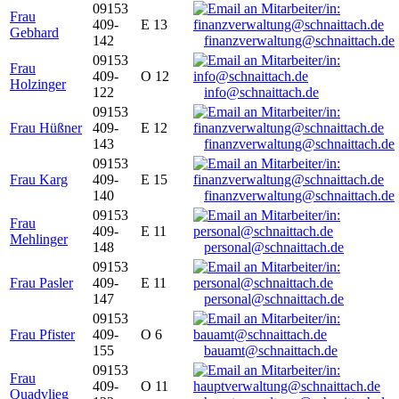
09153
Frau
409-
E 13
Gebhard
142
finanzverwaltung@schnaittach.de
09153
Frau
409-
O 12
Holzinger
122
info@schnaittach.de
09153
Frau Hüßner
409-
E 12
143
finanzverwaltung@schnaittach.de
09153
Frau Karg
409-
E 15
140
finanzverwaltung@schnaittach.de
09153
Frau
409-
E 11
Mehlinger
148
personal@schnaittach.de
09153
Frau Pasler
409-
E 11
147
personal@schnaittach.de
09153
Frau Pfister
409-
O 6
155
bauamt@schnaittach.de
09153
Frau
409-
O 11
Quadvlieg