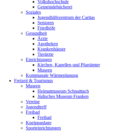
Volkshochschule
Gemeindebücherei
Soziales
Jugendhilfezentrum der Caritas
Senioren
Friedhöfe
Gesundheit
Ärzte
Apotheken
Krankenhäuser
Tierärzte
Einrichtungen
Kirchen, Kapellen und Pfarrämter
Museen
Kommunale Wärmeplanung
Freizeit & Tourismus
Museen
Heimatmuseum Schnaittach
Jüdisches Museum Franken
Vereine
Jugendtreff
Freibad
Freibad
Kneippanlage
Sporteinrichtungen