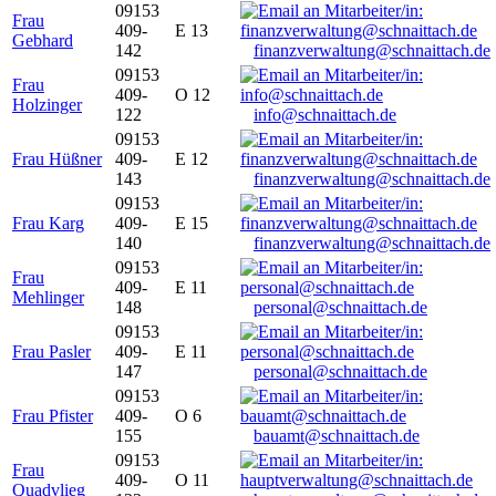
09153
Frau
409-
E 13
Gebhard
142
finanzverwaltung@schnaittach.de
09153
Frau
409-
O 12
Holzinger
122
info@schnaittach.de
09153
Frau Hüßner
409-
E 12
143
finanzverwaltung@schnaittach.de
09153
Frau Karg
409-
E 15
140
finanzverwaltung@schnaittach.de
09153
Frau
409-
E 11
Mehlinger
148
personal@schnaittach.de
09153
Frau Pasler
409-
E 11
147
personal@schnaittach.de
09153
Frau Pfister
409-
O 6
155
bauamt@schnaittach.de
09153
Frau
409-
O 11
Quadvlieg