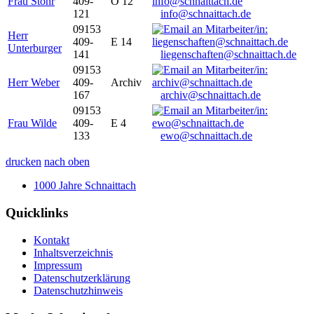
Frau Stöhr
409-
O 12
121
info@schnaittach.de
09153
Herr
409-
E 14
Unterburger
141
liegenschaften@schnaittach.de
09153
Herr Weber
409-
Archiv
167
archiv@schnaittach.de
09153
Frau Wilde
409-
E 4
133
ewo@schnaittach.de
drucken
nach oben
1000 Jahre Schnaittach
Quicklinks
Kontakt
Inhaltsverzeichnis
Impressum
Datenschutzerklärung
Datenschutzhinweis