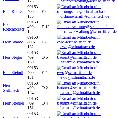
123
hauptverwaltung@schnaittach.de
09153
Frau Rother
409-
E 6
135
ordnungsamt@schnaittach.de
09153
Frau
409-
E 12
Rottenberger
144
finanzverwaltung@schnaittach.de
09153
Herr Shamo
409-
E 4
132
ewo@schnaittach.de
09153
Herr Steger
409-
O 5
150
bauamt@schnaittach.de
09153
Frau Steindl
409-
E 4
131
ewo@schnaittach.de
09153
Herr
409-
O 2
Stellmach
154
bauamt@schnaittach.de
09153
Herr Stiegler
409-
O 4
151
bauamt@schnaittach.de
09153