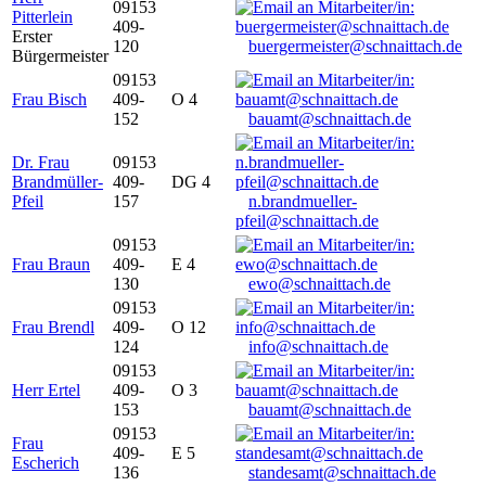
09153
Pitterlein
409-
Erster
120
buergermeister@schnaittach.de
Bürgermeister
09153
Frau Bisch
409-
O 4
152
bauamt@schnaittach.de
Dr. Frau
09153
Brandmüller-
409-
DG 4
Pfeil
157
n.brandmueller-
pfeil@schnaittach.de
09153
Frau Braun
409-
E 4
130
ewo@schnaittach.de
09153
Frau Brendl
409-
O 12
124
info@schnaittach.de
09153
Herr Ertel
409-
O 3
153
bauamt@schnaittach.de
09153
Frau
409-
E 5
Escherich
136
standesamt@schnaittach.de