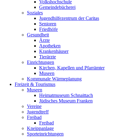
Volkshochschule
Gemeindebücherei
Soziales
Jugendhilfezentrum der Caritas
Senioren
Friedhöfe
Gesundheit
Ärzte
Apotheken
Krankenhäuser
Tierärzte
Einrichtungen
Kirchen, Kapellen und Pfarrämter
Museen
Kommunale Wärmeplanung
Freizeit & Tourismus
Museen
Heimatmuseum Schnaittach
Jüdisches Museum Franken
Vereine
Jugendtreff
Freibad
Freibad
Kneippanlage
Sporteinrichtungen