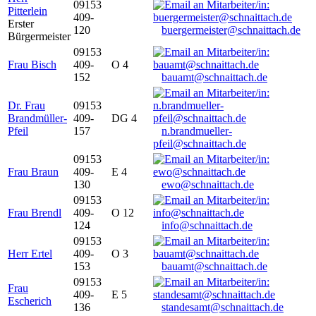
09153
Pitterlein
409-
Erster
120
buergermeister@schnaittach.de
Bürgermeister
09153
Frau Bisch
409-
O 4
152
bauamt@schnaittach.de
Dr. Frau
09153
Brandmüller-
409-
DG 4
Pfeil
157
n.brandmueller-
pfeil@schnaittach.de
09153
Frau Braun
409-
E 4
130
ewo@schnaittach.de
09153
Frau Brendl
409-
O 12
124
info@schnaittach.de
09153
Herr Ertel
409-
O 3
153
bauamt@schnaittach.de
09153
Frau
409-
E 5
Escherich
136
standesamt@schnaittach.de