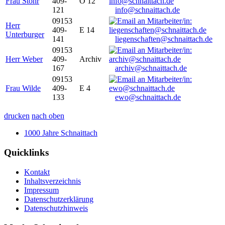
Frau Stöhr
409-
O 12
121
info@schnaittach.de
09153
Herr
409-
E 14
Unterburger
141
liegenschaften@schnaittach.de
09153
Herr Weber
409-
Archiv
167
archiv@schnaittach.de
09153
Frau Wilde
409-
E 4
133
ewo@schnaittach.de
drucken
nach oben
1000 Jahre Schnaittach
Quicklinks
Kontakt
Inhaltsverzeichnis
Impressum
Datenschutzerklärung
Datenschutzhinweis