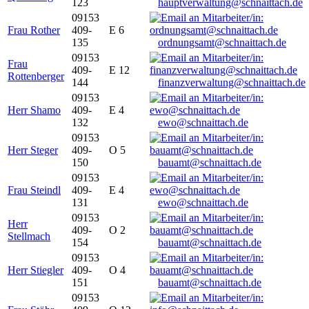
123
hauptverwaltung@schnaittach.de
09153
Frau Rother
409-
E 6
135
ordnungsamt@schnaittach.de
09153
Frau
409-
E 12
Rottenberger
144
finanzverwaltung@schnaittach.de
09153
Herr Shamo
409-
E 4
132
ewo@schnaittach.de
09153
Herr Steger
409-
O 5
150
bauamt@schnaittach.de
09153
Frau Steindl
409-
E 4
131
ewo@schnaittach.de
09153
Herr
409-
O 2
Stellmach
154
bauamt@schnaittach.de
09153
Herr Stiegler
409-
O 4
151
bauamt@schnaittach.de
09153