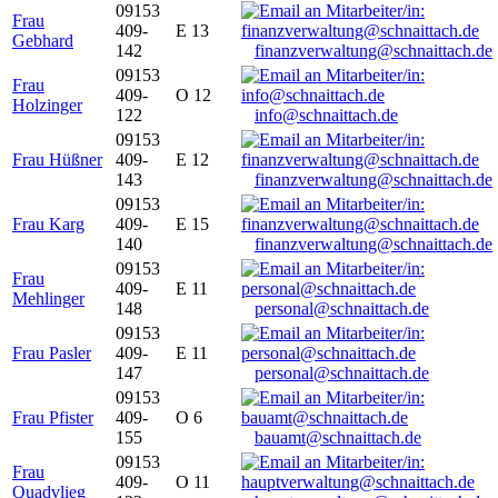
09153
Frau
409-
E 13
Gebhard
142
finanzverwaltung@schnaittach.de
09153
Frau
409-
O 12
Holzinger
122
info@schnaittach.de
09153
Frau Hüßner
409-
E 12
143
finanzverwaltung@schnaittach.de
09153
Frau Karg
409-
E 15
140
finanzverwaltung@schnaittach.de
09153
Frau
409-
E 11
Mehlinger
148
personal@schnaittach.de
09153
Frau Pasler
409-
E 11
147
personal@schnaittach.de
09153
Frau Pfister
409-
O 6
155
bauamt@schnaittach.de
09153
Frau
409-
O 11
Quadvlieg