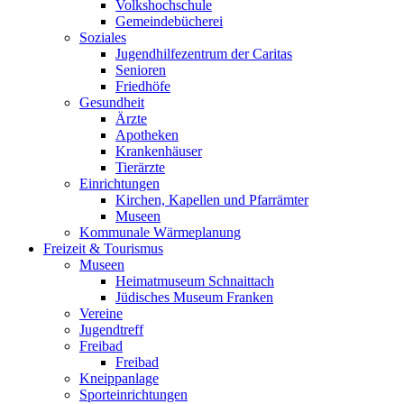
Volkshochschule
Gemeindebücherei
Soziales
Jugendhilfezentrum der Caritas
Senioren
Friedhöfe
Gesundheit
Ärzte
Apotheken
Krankenhäuser
Tierärzte
Einrichtungen
Kirchen, Kapellen und Pfarrämter
Museen
Kommunale Wärmeplanung
Freizeit & Tourismus
Museen
Heimatmuseum Schnaittach
Jüdisches Museum Franken
Vereine
Jugendtreff
Freibad
Freibad
Kneippanlage
Sporteinrichtungen