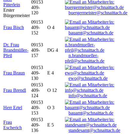
09153
Pitterlein
409-
Erster
120
buergermeister@schnaittach.de
Bürgermeister
09153
Frau Bisch
409-
O 4
152
bauamt@schnaittach.de
Dr. Frau
09153
Brandmüller-
409-
DG 4
Pfeil
157
n.brandmueller-
pfeil@schnaittach.de
09153
Frau Braun
409-
E 4
130
ewo@schnaittach.de
09153
Frau Brendl
409-
O 12
124
info@schnaittach.de
09153
Herr Ertel
409-
O 3
153
bauamt@schnaittach.de
09153
Frau
409-
E 5
Escherich
136
standesamt@schnaittach.de