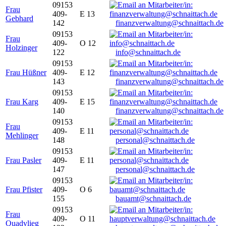
09153
Frau
409-
E 13
Gebhard
142
finanzverwaltung@schnaittach.de
09153
Frau
409-
O 12
Holzinger
122
info@schnaittach.de
09153
Frau Hüßner
409-
E 12
143
finanzverwaltung@schnaittach.de
09153
Frau Karg
409-
E 15
140
finanzverwaltung@schnaittach.de
09153
Frau
409-
E 11
Mehlinger
148
personal@schnaittach.de
09153
Frau Pasler
409-
E 11
147
personal@schnaittach.de
09153
Frau Pfister
409-
O 6
155
bauamt@schnaittach.de
09153
Frau
409-
O 11
Quadvlieg