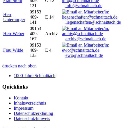
Frau Stöhr
409-
O 12
121
info@schnaittach.de
09153
Herr
409-
E 14
Unterburger
141
liegenschaften@schnaittach.de
09153
Herr Weber
409-
Archiv
167
archiv@schnaittach.de
09153
Frau Wilde
409-
E 4
133
ewo@schnaittach.de
drucken
nach oben
1000 Jahre Schnaittach
Quicklinks
Kontakt
Inhaltsverzeichnis
Impressum
Datenschutzerklärung
Datenschutzhinweis