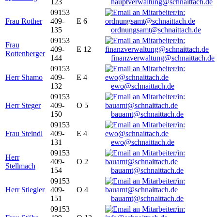
123
hauptverwaltung@schnaittach.de
09153
Frau Rother
409-
E 6
135
ordnungsamt@schnaittach.de
09153
Frau
409-
E 12
Rottenberger
144
finanzverwaltung@schnaittach.de
09153
Herr Shamo
409-
E 4
132
ewo@schnaittach.de
09153
Herr Steger
409-
O 5
150
bauamt@schnaittach.de
09153
Frau Steindl
409-
E 4
131
ewo@schnaittach.de
09153
Herr
409-
O 2
Stellmach
154
bauamt@schnaittach.de
09153
Herr Stiegler
409-
O 4
151
bauamt@schnaittach.de
09153