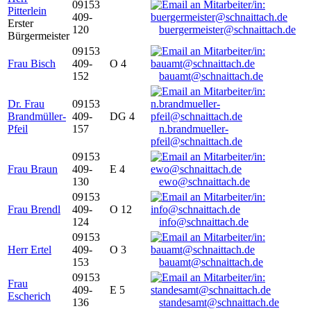
09153
Pitterlein
409-
Erster
120
buergermeister@schnaittach.de
Bürgermeister
09153
Frau Bisch
409-
O 4
152
bauamt@schnaittach.de
Dr. Frau
09153
Brandmüller-
409-
DG 4
Pfeil
157
n.brandmueller-
pfeil@schnaittach.de
09153
Frau Braun
409-
E 4
130
ewo@schnaittach.de
09153
Frau Brendl
409-
O 12
124
info@schnaittach.de
09153
Herr Ertel
409-
O 3
153
bauamt@schnaittach.de
09153
Frau
409-
E 5
Escherich
136
standesamt@schnaittach.de