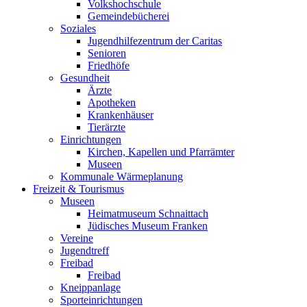
Volkshochschule
Gemeindebücherei
Soziales
Jugendhilfezentrum der Caritas
Senioren
Friedhöfe
Gesundheit
Ärzte
Apotheken
Krankenhäuser
Tierärzte
Einrichtungen
Kirchen, Kapellen und Pfarrämter
Museen
Kommunale Wärmeplanung
Freizeit & Tourismus
Museen
Heimatmuseum Schnaittach
Jüdisches Museum Franken
Vereine
Jugendtreff
Freibad
Freibad
Kneippanlage
Sporteinrichtungen