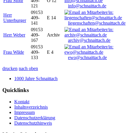
Frau Stöhr
409-
O 12
121
info@schnaittach.de
09153
Herr
409-
E 14
Unterburger
141
liegenschaften@schnaittach.de
09153
Herr Weber
409-
Archiv
167
archiv@schnaittach.de
09153
Frau Wilde
409-
E 4
133
ewo@schnaittach.de
drucken
nach oben
1000 Jahre Schnaittach
Quicklinks
Kontakt
Inhaltsverzeichnis
Impressum
Datenschutzerklärung
Datenschutzhinweis