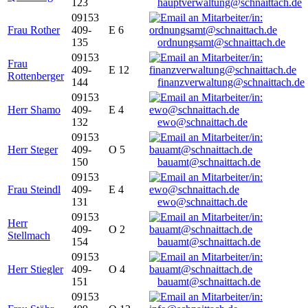
123
hauptverwaltung@schnaittach.de
09153
Frau Rother
409-
E 6
135
ordnungsamt@schnaittach.de
09153
Frau
409-
E 12
Rottenberger
144
finanzverwaltung@schnaittach.de
09153
Herr Shamo
409-
E 4
132
ewo@schnaittach.de
09153
Herr Steger
409-
O 5
150
bauamt@schnaittach.de
09153
Frau Steindl
409-
E 4
131
ewo@schnaittach.de
09153
Herr
409-
O 2
Stellmach
154
bauamt@schnaittach.de
09153
Herr Stiegler
409-
O 4
151
bauamt@schnaittach.de
09153