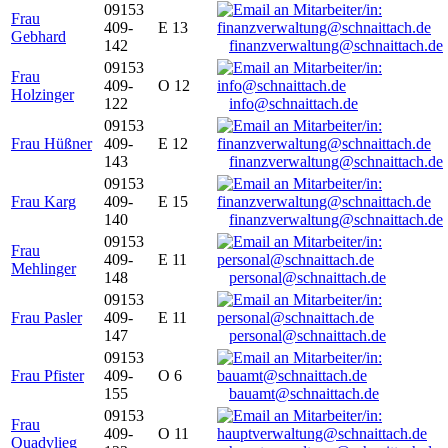
09153
Frau
409-
E 13
Gebhard
142
finanzverwaltung@schnaittach.de
09153
Frau
409-
O 12
Holzinger
122
info@schnaittach.de
09153
Frau Hüßner
409-
E 12
143
finanzverwaltung@schnaittach.de
09153
Frau Karg
409-
E 15
140
finanzverwaltung@schnaittach.de
09153
Frau
409-
E 11
Mehlinger
148
personal@schnaittach.de
09153
Frau Pasler
409-
E 11
147
personal@schnaittach.de
09153
Frau Pfister
409-
O 6
155
bauamt@schnaittach.de
09153
Frau
409-
O 11
Quadvlieg