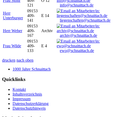
Frau Stöhr
409-
O 12
121
info@schnaittach.de
09153
Herr
409-
E 14
Unterburger
141
liegenschaften@schnaittach.de
09153
Herr Weber
409-
Archiv
167
archiv@schnaittach.de
09153
Frau Wilde
409-
E 4
133
ewo@schnaittach.de
drucken
nach oben
1000 Jahre Schnaittach
Quicklinks
Kontakt
Inhaltsverzeichnis
Impressum
Datenschutzerklärung
Datenschutzhinweis