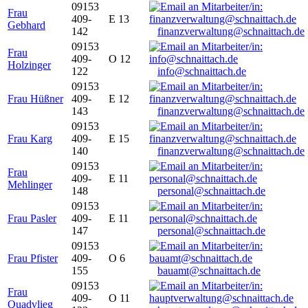
09153
Frau
409-
E 13
Gebhard
142
finanzverwaltung@schnaittach.de
09153
Frau
409-
O 12
Holzinger
122
info@schnaittach.de
09153
Frau Hüßner
409-
E 12
143
finanzverwaltung@schnaittach.de
09153
Frau Karg
409-
E 15
140
finanzverwaltung@schnaittach.de
09153
Frau
409-
E 11
Mehlinger
148
personal@schnaittach.de
09153
Frau Pasler
409-
E 11
147
personal@schnaittach.de
09153
Frau Pfister
409-
O 6
155
bauamt@schnaittach.de
09153
Frau
409-
O 11
Quadvlieg