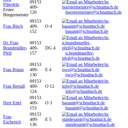
09153
Pitterlein
409-
Erster
120
buergermeister@schnaittach.de
Bürgermeister
09153
Frau Bisch
409-
O 4
152
bauamt@schnaittach.de
Dr. Frau
09153
Brandmüller-
409-
DG 4
Pfeil
157
n.brandmueller-
pfeil@schnaittach.de
09153
Frau Braun
409-
E 4
130
ewo@schnaittach.de
09153
Frau Brendl
409-
O 12
124
info@schnaittach.de
09153
Herr Ertel
409-
O 3
153
bauamt@schnaittach.de
09153
Frau
409-
E 5
Escherich
136
standesamt@schnaittach.de