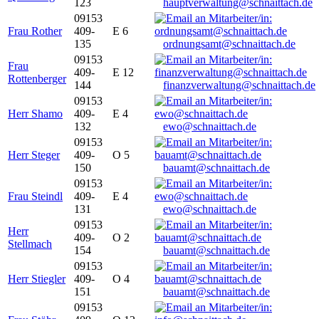
123
hauptverwaltung@schnaittach.de
09153
Frau Rother
409-
E 6
135
ordnungsamt@schnaittach.de
09153
Frau
409-
E 12
Rottenberger
144
finanzverwaltung@schnaittach.de
09153
Herr Shamo
409-
E 4
132
ewo@schnaittach.de
09153
Herr Steger
409-
O 5
150
bauamt@schnaittach.de
09153
Frau Steindl
409-
E 4
131
ewo@schnaittach.de
09153
Herr
409-
O 2
Stellmach
154
bauamt@schnaittach.de
09153
Herr Stiegler
409-
O 4
151
bauamt@schnaittach.de
09153