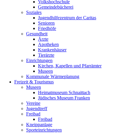
Volkshochschule
Gemeindebücherei
Soziales
Jugendhilfezentrum der Caritas
Senioren
Friedhöfe
Gesundheit
Ärzte
Apotheken
Krankenhäuser
Tierärzte
Einrichtungen
Kirchen, Kapellen und Pfarrämter
Museen
Kommunale Wärmeplanung
Freizeit & Tourismus
Museen
Heimatmuseum Schnaittach
Jüdisches Museum Franken
Vereine
Jugendtreff
Freibad
Freibad
Kneippanlage
Sporteinrichtungen