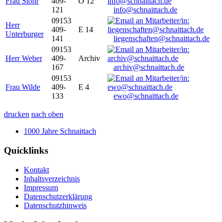
Frau Stöhr
409-
O 12
121
info@schnaittach.de
09153
Herr
409-
E 14
Unterburger
141
liegenschaften@schnaittach.de
09153
Herr Weber
409-
Archiv
167
archiv@schnaittach.de
09153
Frau Wilde
409-
E 4
133
ewo@schnaittach.de
drucken
nach oben
1000 Jahre Schnaittach
Quicklinks
Kontakt
Inhaltsverzeichnis
Impressum
Datenschutzerklärung
Datenschutzhinweis