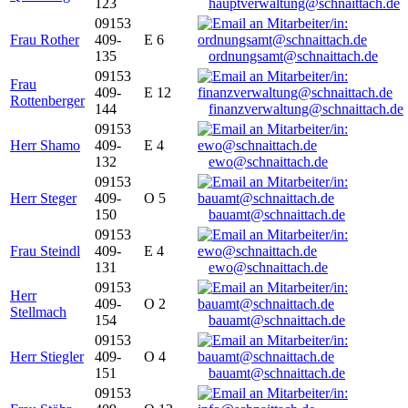
123
hauptverwaltung@schnaittach.de
09153
Frau Rother
409-
E 6
135
ordnungsamt@schnaittach.de
09153
Frau
409-
E 12
Rottenberger
144
finanzverwaltung@schnaittach.de
09153
Herr Shamo
409-
E 4
132
ewo@schnaittach.de
09153
Herr Steger
409-
O 5
150
bauamt@schnaittach.de
09153
Frau Steindl
409-
E 4
131
ewo@schnaittach.de
09153
Herr
409-
O 2
Stellmach
154
bauamt@schnaittach.de
09153
Herr Stiegler
409-
O 4
151
bauamt@schnaittach.de
09153