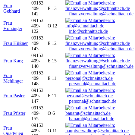
09153
Frau
409-
E 13
Gebhard
142
finanzverwaltung@schnaittach.de
09153
Frau
409-
O 12
Holzinger
122
info@schnaittach.de
09153
Frau Hüßner
409-
E 12
143
finanzverwaltung@schnaittach.de
09153
Frau Karg
409-
E 15
140
finanzverwaltung@schnaittach.de
09153
Frau
409-
E 11
Mehlinger
148
personal@schnaittach.de
09153
Frau Pasler
409-
E 11
147
personal@schnaittach.de
09153
Frau Pfister
409-
O 6
155
bauamt@schnaittach.de
09153
Frau
409-
O 11
Quadvlieg