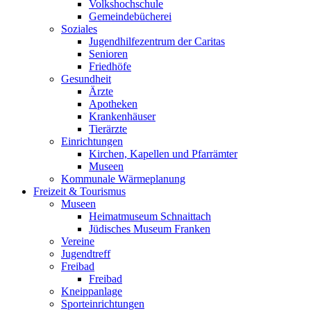
Volkshochschule
Gemeindebücherei
Soziales
Jugendhilfezentrum der Caritas
Senioren
Friedhöfe
Gesundheit
Ärzte
Apotheken
Krankenhäuser
Tierärzte
Einrichtungen
Kirchen, Kapellen und Pfarrämter
Museen
Kommunale Wärmeplanung
Freizeit & Tourismus
Museen
Heimatmuseum Schnaittach
Jüdisches Museum Franken
Vereine
Jugendtreff
Freibad
Freibad
Kneippanlage
Sporteinrichtungen