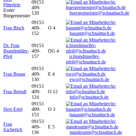
09153
Pitterlein
409-
Erster
120
buergermeister@schnaittach.de
Bürgermeister
09153
Frau Bisch
409-
O 4
152
bauamt@schnaittach.de
Dr. Frau
09153
Brandmüller-
409-
DG 4
Pfeil
157
n.brandmueller-
pfeil@schnaittach.de
09153
Frau Braun
409-
E 4
130
ewo@schnaittach.de
09153
Frau Brendl
409-
O 12
124
info@schnaittach.de
09153
Herr Ertel
409-
O 3
153
bauamt@schnaittach.de
09153
Frau
409-
E 5
Escherich
136
standesamt@schnaittach.de