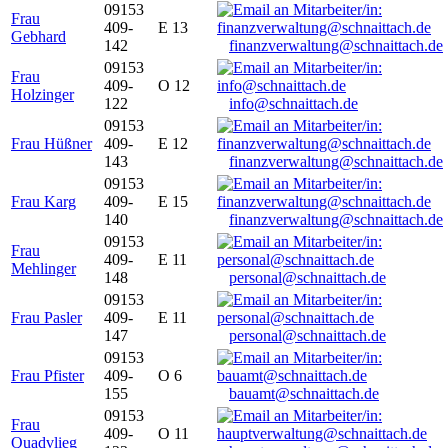
09153
Frau
409-
E 13
Gebhard
142
finanzverwaltung@schnaittach.de
09153
Frau
409-
O 12
Holzinger
122
info@schnaittach.de
09153
Frau Hüßner
409-
E 12
143
finanzverwaltung@schnaittach.de
09153
Frau Karg
409-
E 15
140
finanzverwaltung@schnaittach.de
09153
Frau
409-
E 11
Mehlinger
148
personal@schnaittach.de
09153
Frau Pasler
409-
E 11
147
personal@schnaittach.de
09153
Frau Pfister
409-
O 6
155
bauamt@schnaittach.de
09153
Frau
409-
O 11
Quadvlieg