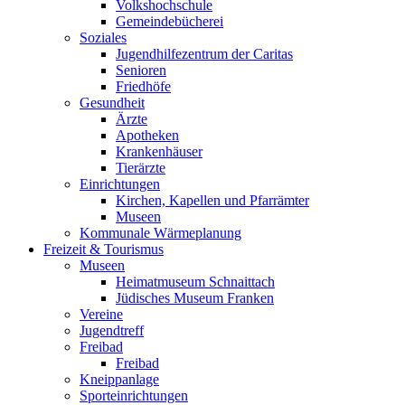
Volkshochschule
Gemeindebücherei
Soziales
Jugendhilfezentrum der Caritas
Senioren
Friedhöfe
Gesundheit
Ärzte
Apotheken
Krankenhäuser
Tierärzte
Einrichtungen
Kirchen, Kapellen und Pfarrämter
Museen
Kommunale Wärmeplanung
Freizeit & Tourismus
Museen
Heimatmuseum Schnaittach
Jüdisches Museum Franken
Vereine
Jugendtreff
Freibad
Freibad
Kneippanlage
Sporteinrichtungen