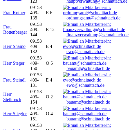
123
hauptverwaltung@schnaittach.de
09153
Frau Rother
409-
E 6
135
ordnungsamt@schnaittach.de
09153
Frau
409-
E 12
Rottenberger
144
finanzverwaltung@schnaittach.de
09153
Herr Shamo
409-
E 4
132
ewo@schnaittach.de
09153
Herr Steger
409-
O 5
150
bauamt@schnaittach.de
09153
Frau Steindl
409-
E 4
131
ewo@schnaittach.de
09153
Herr
409-
O 2
Stellmach
154
bauamt@schnaittach.de
09153
Herr Stiegler
409-
O 4
151
bauamt@schnaittach.de
09153