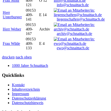
Frau Stöhr
409-
O 12
121
info@schnaittach.de
09153
Herr
409-
E 14
Unterburger
141
liegenschaften@schnaittach.de
09153
Herr Weber
409-
Archiv
167
archiv@schnaittach.de
09153
Frau Wilde
409-
E 4
133
ewo@schnaittach.de
drucken
nach oben
1000 Jahre Schnaittach
Quicklinks
Kontakt
Inhaltsverzeichnis
Impressum
Datenschutzerklärung
Datenschutzhinweis