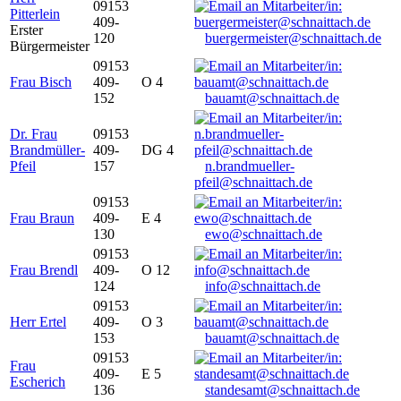
09153
Pitterlein
409-
Erster
120
buergermeister@schnaittach.de
Bürgermeister
09153
Frau Bisch
409-
O 4
152
bauamt@schnaittach.de
Dr. Frau
09153
Brandmüller-
409-
DG 4
Pfeil
157
n.brandmueller-
pfeil@schnaittach.de
09153
Frau Braun
409-
E 4
130
ewo@schnaittach.de
09153
Frau Brendl
409-
O 12
124
info@schnaittach.de
09153
Herr Ertel
409-
O 3
153
bauamt@schnaittach.de
09153
Frau
409-
E 5
Escherich
136
standesamt@schnaittach.de