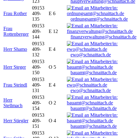
123
hauptverwaltung@schnaittach.de
09153
Frau Rother
409-
E 6
135
ordnungsamt@schnaittach.de
09153
Frau
409-
E 12
Rottenberger
144
finanzverwaltung@schnaittach.de
09153
Herr Shamo
409-
E 4
132
ewo@schnaittach.de
09153
Herr Steger
409-
O 5
150
bauamt@schnaittach.de
09153
Frau Steindl
409-
E 4
131
ewo@schnaittach.de
09153
Herr
409-
O 2
Stellmach
154
bauamt@schnaittach.de
09153
Herr Stiegler
409-
O 4
151
bauamt@schnaittach.de
09153