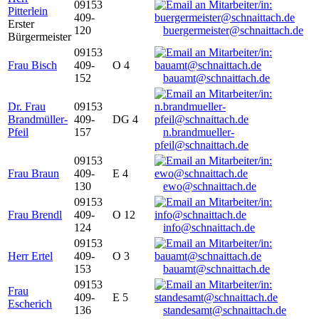
09153
Pitterlein
409-
Erster
120
buergermeister@schnaittach.de
Bürgermeister
09153
Frau Bisch
409-
O 4
152
bauamt@schnaittach.de
Dr. Frau
09153
Brandmüller-
409-
DG 4
Pfeil
157
n.brandmueller-
pfeil@schnaittach.de
09153
Frau Braun
409-
E 4
130
ewo@schnaittach.de
09153
Frau Brendl
409-
O 12
124
info@schnaittach.de
09153
Herr Ertel
409-
O 3
153
bauamt@schnaittach.de
09153
Frau
409-
E 5
Escherich
136
standesamt@schnaittach.de