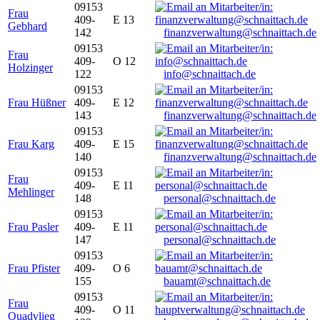
09153
Frau
409-
E 13
Gebhard
142
finanzverwaltung@schnaittach.de
09153
Frau
409-
O 12
Holzinger
122
info@schnaittach.de
09153
Frau Hüßner
409-
E 12
143
finanzverwaltung@schnaittach.de
09153
Frau Karg
409-
E 15
140
finanzverwaltung@schnaittach.de
09153
Frau
409-
E 11
Mehlinger
148
personal@schnaittach.de
09153
Frau Pasler
409-
E 11
147
personal@schnaittach.de
09153
Frau Pfister
409-
O 6
155
bauamt@schnaittach.de
09153
Frau
409-
O 11
Quadvlieg