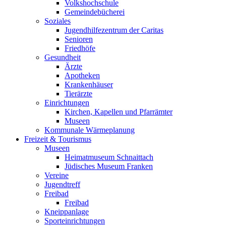
Volkshochschule
Gemeindebücherei
Soziales
Jugendhilfezentrum der Caritas
Senioren
Friedhöfe
Gesundheit
Ärzte
Apotheken
Krankenhäuser
Tierärzte
Einrichtungen
Kirchen, Kapellen und Pfarrämter
Museen
Kommunale Wärmeplanung
Freizeit & Tourismus
Museen
Heimatmuseum Schnaittach
Jüdisches Museum Franken
Vereine
Jugendtreff
Freibad
Freibad
Kneippanlage
Sporteinrichtungen