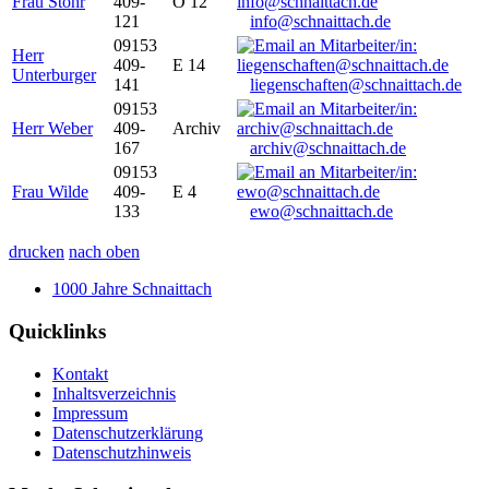
Frau Stöhr
409-
O 12
121
info@schnaittach.de
09153
Herr
409-
E 14
Unterburger
141
liegenschaften@schnaittach.de
09153
Herr Weber
409-
Archiv
167
archiv@schnaittach.de
09153
Frau Wilde
409-
E 4
133
ewo@schnaittach.de
drucken
nach oben
1000 Jahre Schnaittach
Quicklinks
Kontakt
Inhaltsverzeichnis
Impressum
Datenschutzerklärung
Datenschutzhinweis