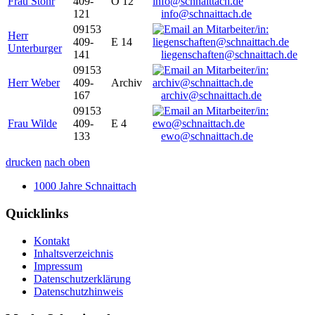
Frau Stöhr
409-
O 12
121
info@schnaittach.de
09153
Herr
409-
E 14
Unterburger
141
liegenschaften@schnaittach.de
09153
Herr Weber
409-
Archiv
167
archiv@schnaittach.de
09153
Frau Wilde
409-
E 4
133
ewo@schnaittach.de
drucken
nach oben
1000 Jahre Schnaittach
Quicklinks
Kontakt
Inhaltsverzeichnis
Impressum
Datenschutzerklärung
Datenschutzhinweis