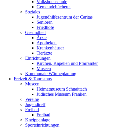
Volkshochschule
Gemeindebücherei
Soziales
Jugendhilfezentrum der Caritas
Senioren
Friedhöfe
Gesundheit
Ärzte
Apotheken
Krankenhäuser
Tierärzte
Einrichtungen
Kirchen, Kapellen und Pfarrämter
Museen
Kommunale Wärmeplanung
Freizeit & Tourismus
Museen
Heimatmuseum Schnaittach
Jüdisches Museum Franken
Vereine
Jugendtreff
Freibad
Freibad
Kneippanlage
Sporteinrichtungen