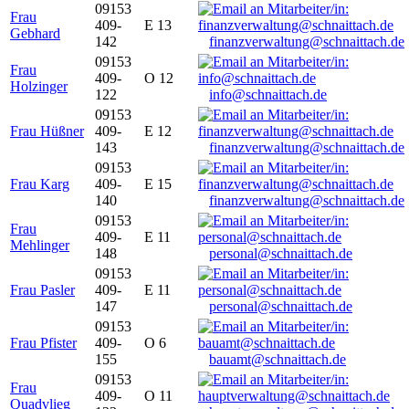
09153
Frau
409-
E 13
Gebhard
142
finanzverwaltung@schnaittach.de
09153
Frau
409-
O 12
Holzinger
122
info@schnaittach.de
09153
Frau Hüßner
409-
E 12
143
finanzverwaltung@schnaittach.de
09153
Frau Karg
409-
E 15
140
finanzverwaltung@schnaittach.de
09153
Frau
409-
E 11
Mehlinger
148
personal@schnaittach.de
09153
Frau Pasler
409-
E 11
147
personal@schnaittach.de
09153
Frau Pfister
409-
O 6
155
bauamt@schnaittach.de
09153
Frau
409-
O 11
Quadvlieg