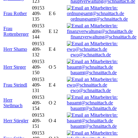
123
hauptverwaltung@schnaittach.de
09153
Frau Rother
409-
E 6
135
ordnungsamt@schnaittach.de
09153
Frau
409-
E 12
Rottenberger
144
finanzverwaltung@schnaittach.de
09153
Herr Shamo
409-
E 4
132
ewo@schnaittach.de
09153
Herr Steger
409-
O 5
150
bauamt@schnaittach.de
09153
Frau Steindl
409-
E 4
131
ewo@schnaittach.de
09153
Herr
409-
O 2
Stellmach
154
bauamt@schnaittach.de
09153
Herr Stiegler
409-
O 4
151
bauamt@schnaittach.de
09153