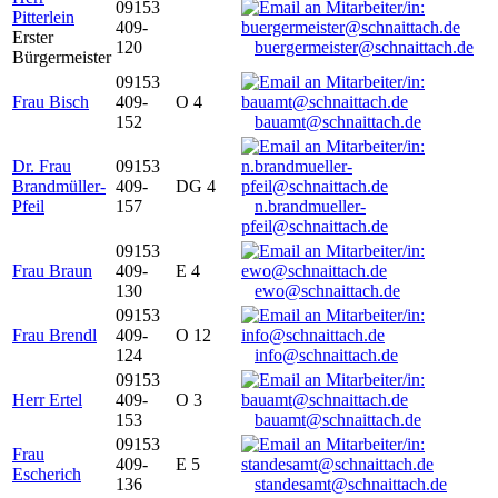
09153
Pitterlein
409-
Erster
120
buergermeister@schnaittach.de
Bürgermeister
09153
Frau Bisch
409-
O 4
152
bauamt@schnaittach.de
Dr. Frau
09153
Brandmüller-
409-
DG 4
Pfeil
157
n.brandmueller-
pfeil@schnaittach.de
09153
Frau Braun
409-
E 4
130
ewo@schnaittach.de
09153
Frau Brendl
409-
O 12
124
info@schnaittach.de
09153
Herr Ertel
409-
O 3
153
bauamt@schnaittach.de
09153
Frau
409-
E 5
Escherich
136
standesamt@schnaittach.de