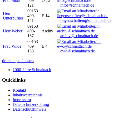
Frau Stöhr
409-
O 12
121
info@schnaittach.de
09153
Herr
409-
E 14
Unterburger
141
liegenschaften@schnaittach.de
09153
Herr Weber
409-
Archiv
167
archiv@schnaittach.de
09153
Frau Wilde
409-
E 4
133
ewo@schnaittach.de
drucken
nach oben
1000 Jahre Schnaittach
Quicklinks
Kontakt
Inhaltsverzeichnis
Impressum
Datenschutzerklärung
Datenschutzhinweis