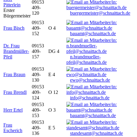
09153
Pitterlein
409-
Erster
120
buergermeister@schnaittach.de
Bürgermeister
09153
Frau Bisch
409-
O 4
152
bauamt@schnaittach.de
Dr. Frau
09153
Brandmüller-
409-
DG 4
Pfeil
157
n.brandmueller-
pfeil@schnaittach.de
09153
Frau Braun
409-
E 4
130
ewo@schnaittach.de
09153
Frau Brendl
409-
O 12
124
info@schnaittach.de
09153
Herr Ertel
409-
O 3
153
bauamt@schnaittach.de
09153
Frau
409-
E 5
Escherich
136
standesamt@schnaittach.de