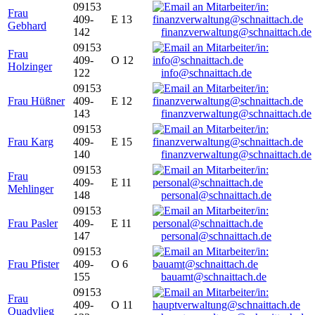
09153
Frau
409-
E 13
Gebhard
142
finanzverwaltung@schnaittach.de
09153
Frau
409-
O 12
Holzinger
122
info@schnaittach.de
09153
Frau Hüßner
409-
E 12
143
finanzverwaltung@schnaittach.de
09153
Frau Karg
409-
E 15
140
finanzverwaltung@schnaittach.de
09153
Frau
409-
E 11
Mehlinger
148
personal@schnaittach.de
09153
Frau Pasler
409-
E 11
147
personal@schnaittach.de
09153
Frau Pfister
409-
O 6
155
bauamt@schnaittach.de
09153
Frau
409-
O 11
Quadvlieg