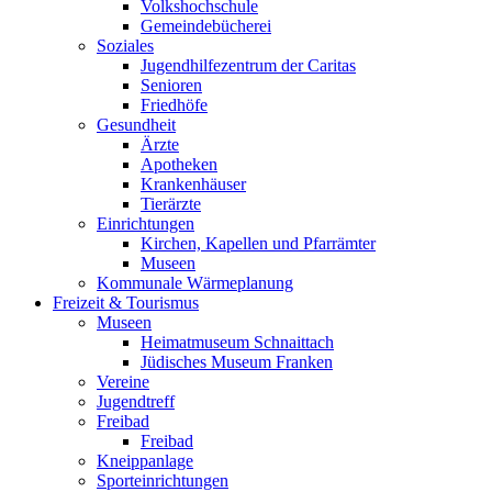
Volkshochschule
Gemeindebücherei
Soziales
Jugendhilfezentrum der Caritas
Senioren
Friedhöfe
Gesundheit
Ärzte
Apotheken
Krankenhäuser
Tierärzte
Einrichtungen
Kirchen, Kapellen und Pfarrämter
Museen
Kommunale Wärmeplanung
Freizeit & Tourismus
Museen
Heimatmuseum Schnaittach
Jüdisches Museum Franken
Vereine
Jugendtreff
Freibad
Freibad
Kneippanlage
Sporteinrichtungen