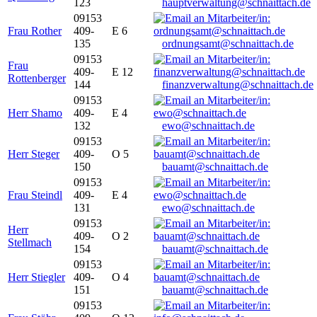
123
hauptverwaltung@schnaittach.de
09153
Frau Rother
409-
E 6
135
ordnungsamt@schnaittach.de
09153
Frau
409-
E 12
Rottenberger
144
finanzverwaltung@schnaittach.de
09153
Herr Shamo
409-
E 4
132
ewo@schnaittach.de
09153
Herr Steger
409-
O 5
150
bauamt@schnaittach.de
09153
Frau Steindl
409-
E 4
131
ewo@schnaittach.de
09153
Herr
409-
O 2
Stellmach
154
bauamt@schnaittach.de
09153
Herr Stiegler
409-
O 4
151
bauamt@schnaittach.de
09153