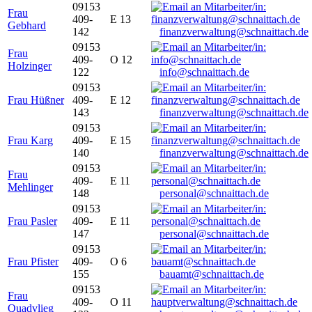
09153
Frau
409-
E 13
Gebhard
142
finanzverwaltung@schnaittach.de
09153
Frau
409-
O 12
Holzinger
122
info@schnaittach.de
09153
Frau Hüßner
409-
E 12
143
finanzverwaltung@schnaittach.de
09153
Frau Karg
409-
E 15
140
finanzverwaltung@schnaittach.de
09153
Frau
409-
E 11
Mehlinger
148
personal@schnaittach.de
09153
Frau Pasler
409-
E 11
147
personal@schnaittach.de
09153
Frau Pfister
409-
O 6
155
bauamt@schnaittach.de
09153
Frau
409-
O 11
Quadvlieg