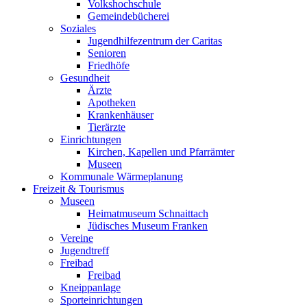
Volkshochschule
Gemeindebücherei
Soziales
Jugendhilfezentrum der Caritas
Senioren
Friedhöfe
Gesundheit
Ärzte
Apotheken
Krankenhäuser
Tierärzte
Einrichtungen
Kirchen, Kapellen und Pfarrämter
Museen
Kommunale Wärmeplanung
Freizeit & Tourismus
Museen
Heimatmuseum Schnaittach
Jüdisches Museum Franken
Vereine
Jugendtreff
Freibad
Freibad
Kneippanlage
Sporteinrichtungen