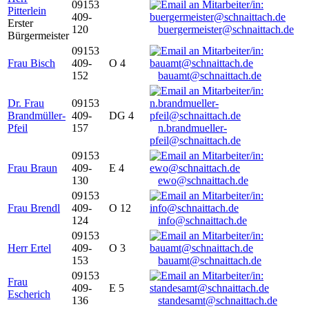
09153
Pitterlein
409-
Erster
120
buergermeister@schnaittach.de
Bürgermeister
09153
Frau Bisch
409-
O 4
152
bauamt@schnaittach.de
Dr. Frau
09153
Brandmüller-
409-
DG 4
Pfeil
157
n.brandmueller-
pfeil@schnaittach.de
09153
Frau Braun
409-
E 4
130
ewo@schnaittach.de
09153
Frau Brendl
409-
O 12
124
info@schnaittach.de
09153
Herr Ertel
409-
O 3
153
bauamt@schnaittach.de
09153
Frau
409-
E 5
Escherich
136
standesamt@schnaittach.de