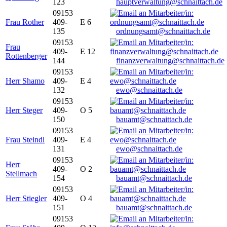
123
hauptverwaltung@schnaittach.de
09153
Frau Rother
409-
E 6
135
ordnungsamt@schnaittach.de
09153
Frau
409-
E 12
Rottenberger
144
finanzverwaltung@schnaittach.de
09153
Herr Shamo
409-
E 4
132
ewo@schnaittach.de
09153
Herr Steger
409-
O 5
150
bauamt@schnaittach.de
09153
Frau Steindl
409-
E 4
131
ewo@schnaittach.de
09153
Herr
409-
O 2
Stellmach
154
bauamt@schnaittach.de
09153
Herr Stiegler
409-
O 4
151
bauamt@schnaittach.de
09153