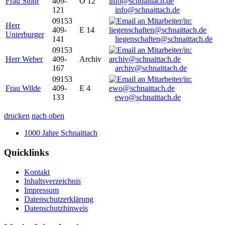
Frau Stöhr
409-
O 12
121
info@schnaittach.de
09153
Herr
409-
E 14
Unterburger
141
liegenschaften@schnaittach.de
09153
Herr Weber
409-
Archiv
167
archiv@schnaittach.de
09153
Frau Wilde
409-
E 4
133
ewo@schnaittach.de
drucken
nach oben
1000 Jahre Schnaittach
Quicklinks
Kontakt
Inhaltsverzeichnis
Impressum
Datenschutzerklärung
Datenschutzhinweis