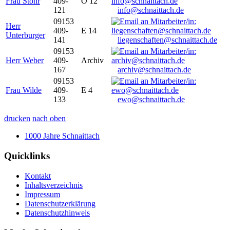
Frau Stöhr
409-
O 12
121
info@schnaittach.de
09153
Herr
409-
E 14
Unterburger
141
liegenschaften@schnaittach.de
09153
Herr Weber
409-
Archiv
167
archiv@schnaittach.de
09153
Frau Wilde
409-
E 4
133
ewo@schnaittach.de
drucken
nach oben
1000 Jahre Schnaittach
Quicklinks
Kontakt
Inhaltsverzeichnis
Impressum
Datenschutzerklärung
Datenschutzhinweis