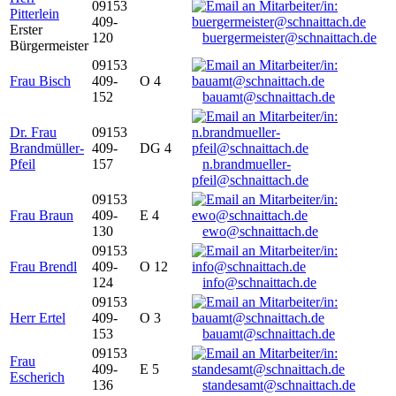
09153
Pitterlein
409-
Erster
120
buergermeister@schnaittach.de
Bürgermeister
09153
Frau Bisch
409-
O 4
152
bauamt@schnaittach.de
Dr. Frau
09153
Brandmüller-
409-
DG 4
Pfeil
157
n.brandmueller-
pfeil@schnaittach.de
09153
Frau Braun
409-
E 4
130
ewo@schnaittach.de
09153
Frau Brendl
409-
O 12
124
info@schnaittach.de
09153
Herr Ertel
409-
O 3
153
bauamt@schnaittach.de
09153
Frau
409-
E 5
Escherich
136
standesamt@schnaittach.de