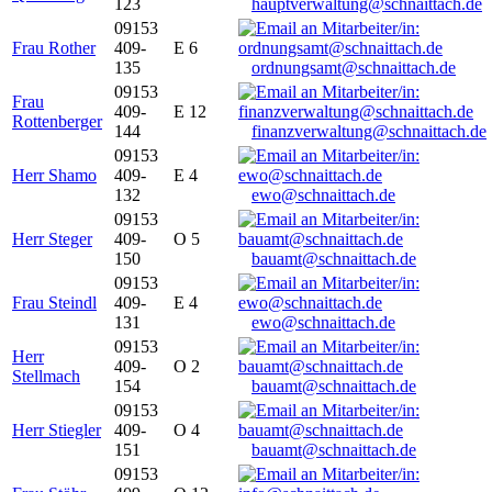
123
hauptverwaltung@schnaittach.de
09153
Frau Rother
409-
E 6
135
ordnungsamt@schnaittach.de
09153
Frau
409-
E 12
Rottenberger
144
finanzverwaltung@schnaittach.de
09153
Herr Shamo
409-
E 4
132
ewo@schnaittach.de
09153
Herr Steger
409-
O 5
150
bauamt@schnaittach.de
09153
Frau Steindl
409-
E 4
131
ewo@schnaittach.de
09153
Herr
409-
O 2
Stellmach
154
bauamt@schnaittach.de
09153
Herr Stiegler
409-
O 4
151
bauamt@schnaittach.de
09153