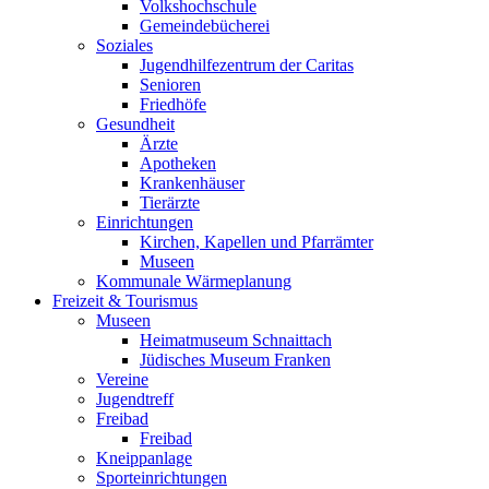
Volkshochschule
Gemeindebücherei
Soziales
Jugendhilfezentrum der Caritas
Senioren
Friedhöfe
Gesundheit
Ärzte
Apotheken
Krankenhäuser
Tierärzte
Einrichtungen
Kirchen, Kapellen und Pfarrämter
Museen
Kommunale Wärmeplanung
Freizeit & Tourismus
Museen
Heimatmuseum Schnaittach
Jüdisches Museum Franken
Vereine
Jugendtreff
Freibad
Freibad
Kneippanlage
Sporteinrichtungen