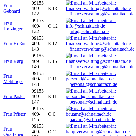
09153
Frau
409-
E 13
Gebhard
142
finanzverwaltung@schnaittach.de
09153
Frau
409-
O 12
Holzinger
122
info@schnaittach.de
09153
Frau Hüßner
409-
E 12
143
finanzverwaltung@schnaittach.de
09153
Frau Karg
409-
E 15
140
finanzverwaltung@schnaittach.de
09153
Frau
409-
E 11
Mehlinger
148
personal@schnaittach.de
09153
Frau Pasler
409-
E 11
147
personal@schnaittach.de
09153
Frau Pfister
409-
O 6
155
bauamt@schnaittach.de
09153
Frau
409-
O 11
Quadvlieg