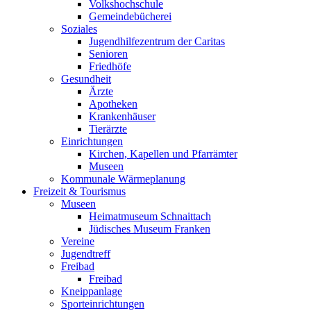
Volkshochschule
Gemeindebücherei
Soziales
Jugendhilfezentrum der Caritas
Senioren
Friedhöfe
Gesundheit
Ärzte
Apotheken
Krankenhäuser
Tierärzte
Einrichtungen
Kirchen, Kapellen und Pfarrämter
Museen
Kommunale Wärmeplanung
Freizeit & Tourismus
Museen
Heimatmuseum Schnaittach
Jüdisches Museum Franken
Vereine
Jugendtreff
Freibad
Freibad
Kneippanlage
Sporteinrichtungen