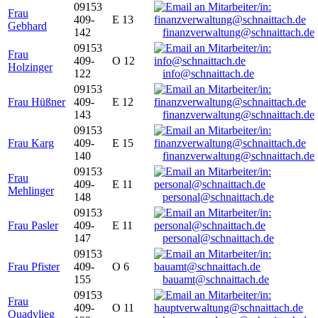
09153
Frau
409-
E 13
Gebhard
142
finanzverwaltung@schnaittach.de
09153
Frau
409-
O 12
Holzinger
122
info@schnaittach.de
09153
Frau Hüßner
409-
E 12
143
finanzverwaltung@schnaittach.de
09153
Frau Karg
409-
E 15
140
finanzverwaltung@schnaittach.de
09153
Frau
409-
E 11
Mehlinger
148
personal@schnaittach.de
09153
Frau Pasler
409-
E 11
147
personal@schnaittach.de
09153
Frau Pfister
409-
O 6
155
bauamt@schnaittach.de
09153
Frau
409-
O 11
Quadvlieg