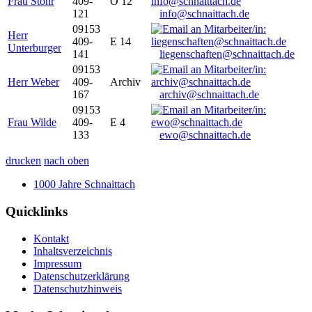
Frau Stöhr
409-
O 12
121
info@schnaittach.de
09153
Herr
409-
E 14
Unterburger
141
liegenschaften@schnaittach.de
09153
Herr Weber
409-
Archiv
167
archiv@schnaittach.de
09153
Frau Wilde
409-
E 4
133
ewo@schnaittach.de
drucken
nach oben
1000 Jahre Schnaittach
Quicklinks
Kontakt
Inhaltsverzeichnis
Impressum
Datenschutzerklärung
Datenschutzhinweis