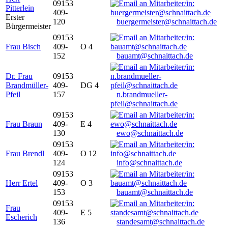
09153
Pitterlein
409-
Erster
120
buergermeister@schnaittach.de
Bürgermeister
09153
Frau Bisch
409-
O 4
152
bauamt@schnaittach.de
Dr. Frau
09153
Brandmüller-
409-
DG 4
Pfeil
157
n.brandmueller-
pfeil@schnaittach.de
09153
Frau Braun
409-
E 4
130
ewo@schnaittach.de
09153
Frau Brendl
409-
O 12
124
info@schnaittach.de
09153
Herr Ertel
409-
O 3
153
bauamt@schnaittach.de
09153
Frau
409-
E 5
Escherich
136
standesamt@schnaittach.de