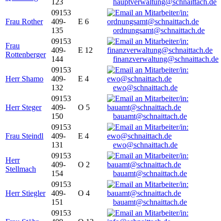
123
hauptverwaltung@schnaittach.de
09153
Frau Rother
409-
E 6
135
ordnungsamt@schnaittach.de
09153
Frau
409-
E 12
Rottenberger
144
finanzverwaltung@schnaittach.de
09153
Herr Shamo
409-
E 4
132
ewo@schnaittach.de
09153
Herr Steger
409-
O 5
150
bauamt@schnaittach.de
09153
Frau Steindl
409-
E 4
131
ewo@schnaittach.de
09153
Herr
409-
O 2
Stellmach
154
bauamt@schnaittach.de
09153
Herr Stiegler
409-
O 4
151
bauamt@schnaittach.de
09153