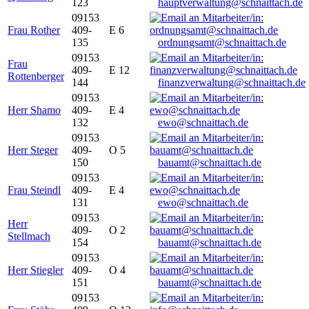
123
hauptverwaltung@schnaittach.de
09153
Frau Rother
409-
E 6
135
ordnungsamt@schnaittach.de
09153
Frau
409-
E 12
Rottenberger
144
finanzverwaltung@schnaittach.de
09153
Herr Shamo
409-
E 4
132
ewo@schnaittach.de
09153
Herr Steger
409-
O 5
150
bauamt@schnaittach.de
09153
Frau Steindl
409-
E 4
131
ewo@schnaittach.de
09153
Herr
409-
O 2
Stellmach
154
bauamt@schnaittach.de
09153
Herr Stiegler
409-
O 4
151
bauamt@schnaittach.de
09153