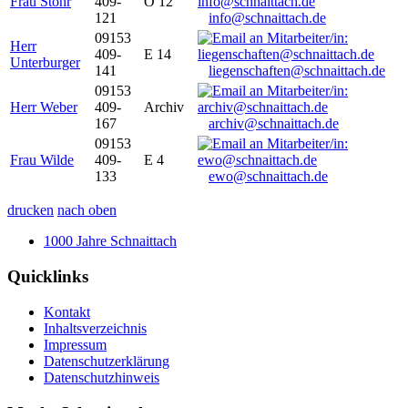
Frau Stöhr
409-
O 12
121
info@schnaittach.de
09153
Herr
409-
E 14
Unterburger
141
liegenschaften@schnaittach.de
09153
Herr Weber
409-
Archiv
167
archiv@schnaittach.de
09153
Frau Wilde
409-
E 4
133
ewo@schnaittach.de
drucken
nach oben
1000 Jahre Schnaittach
Quicklinks
Kontakt
Inhaltsverzeichnis
Impressum
Datenschutzerklärung
Datenschutzhinweis