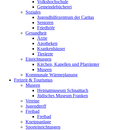
Volkshochschule
Gemeindebücherei
Soziales
Jugendhilfezentrum der Caritas
Senioren
Friedhöfe
Gesundheit
Ärzte
Apotheken
Krankenhäuser
Tierärzte
Einrichtungen
Kirchen, Kapellen und Pfarrämter
Museen
Kommunale Wärmeplanung
Freizeit & Tourismus
Museen
Heimatmuseum Schnaittach
Jüdisches Museum Franken
Vereine
Jugendtreff
Freibad
Freibad
Kneippanlage
Sporteinrichtungen