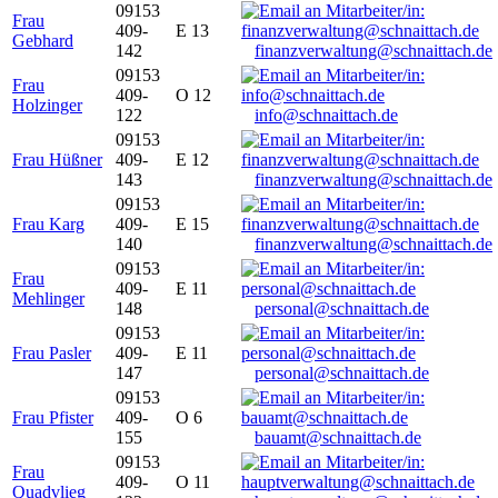
09153
Frau
409-
E 13
Gebhard
142
finanzverwaltung@schnaittach.de
09153
Frau
409-
O 12
Holzinger
122
info@schnaittach.de
09153
Frau Hüßner
409-
E 12
143
finanzverwaltung@schnaittach.de
09153
Frau Karg
409-
E 15
140
finanzverwaltung@schnaittach.de
09153
Frau
409-
E 11
Mehlinger
148
personal@schnaittach.de
09153
Frau Pasler
409-
E 11
147
personal@schnaittach.de
09153
Frau Pfister
409-
O 6
155
bauamt@schnaittach.de
09153
Frau
409-
O 11
Quadvlieg