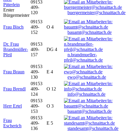
09153
Pitterlein
409-
Erster
120
buergermeister@schnaittach.de
Bürgermeister
09153
Frau Bisch
409-
O 4
152
bauamt@schnaittach.de
Dr. Frau
09153
Brandmüller-
409-
DG 4
Pfeil
157
n.brandmueller-
pfeil@schnaittach.de
09153
Frau Braun
409-
E 4
130
ewo@schnaittach.de
09153
Frau Brendl
409-
O 12
124
info@schnaittach.de
09153
Herr Ertel
409-
O 3
153
bauamt@schnaittach.de
09153
Frau
409-
E 5
Escherich
136
standesamt@schnaittach.de