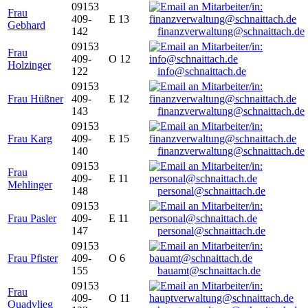
09153
Frau
409-
E 13
Gebhard
142
finanzverwaltung@schnaittach.de
09153
Frau
409-
O 12
Holzinger
122
info@schnaittach.de
09153
Frau Hüßner
409-
E 12
143
finanzverwaltung@schnaittach.de
09153
Frau Karg
409-
E 15
140
finanzverwaltung@schnaittach.de
09153
Frau
409-
E 11
Mehlinger
148
personal@schnaittach.de
09153
Frau Pasler
409-
E 11
147
personal@schnaittach.de
09153
Frau Pfister
409-
O 6
155
bauamt@schnaittach.de
09153
Frau
409-
O 11
Quadvlieg