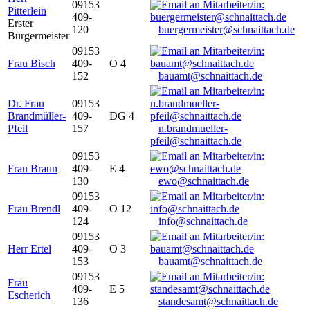
09153
Pitterlein
409-
Erster
120
buergermeister@schnaittach.de
Bürgermeister
09153
Frau Bisch
409-
O 4
152
bauamt@schnaittach.de
Dr. Frau
09153
Brandmüller-
409-
DG 4
Pfeil
157
n.brandmueller-
pfeil@schnaittach.de
09153
Frau Braun
409-
E 4
130
ewo@schnaittach.de
09153
Frau Brendl
409-
O 12
124
info@schnaittach.de
09153
Herr Ertel
409-
O 3
153
bauamt@schnaittach.de
09153
Frau
409-
E 5
Escherich
136
standesamt@schnaittach.de