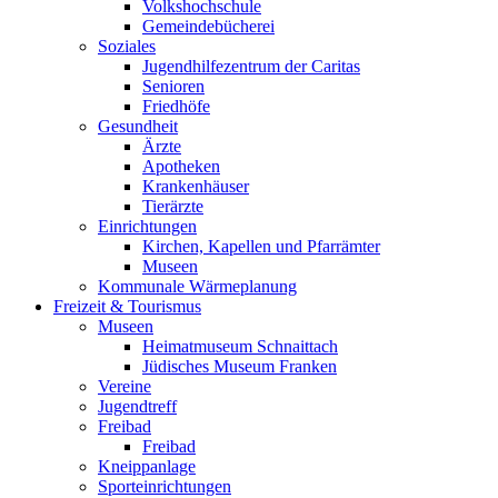
Volkshochschule
Gemeindebücherei
Soziales
Jugendhilfezentrum der Caritas
Senioren
Friedhöfe
Gesundheit
Ärzte
Apotheken
Krankenhäuser
Tierärzte
Einrichtungen
Kirchen, Kapellen und Pfarrämter
Museen
Kommunale Wärmeplanung
Freizeit & Tourismus
Museen
Heimatmuseum Schnaittach
Jüdisches Museum Franken
Vereine
Jugendtreff
Freibad
Freibad
Kneippanlage
Sporteinrichtungen