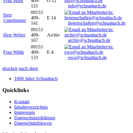
Frau Stöhr
409-
O 12
121
info@schnaittach.de
09153
Herr
409-
E 14
Unterburger
141
liegenschaften@schnaittach.de
09153
Herr Weber
409-
Archiv
167
archiv@schnaittach.de
09153
Frau Wilde
409-
E 4
133
ewo@schnaittach.de
drucken
nach oben
1000 Jahre Schnaittach
Quicklinks
Kontakt
Inhaltsverzeichnis
Impressum
Datenschutzerklärung
Datenschutzhinweis