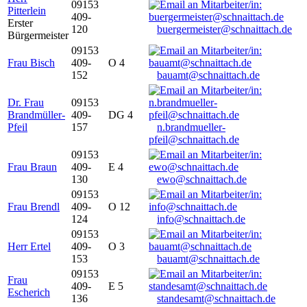
09153
Pitterlein
409-
Erster
120
buergermeister@schnaittach.de
Bürgermeister
09153
Frau Bisch
409-
O 4
152
bauamt@schnaittach.de
Dr. Frau
09153
Brandmüller-
409-
DG 4
Pfeil
157
n.brandmueller-
pfeil@schnaittach.de
09153
Frau Braun
409-
E 4
130
ewo@schnaittach.de
09153
Frau Brendl
409-
O 12
124
info@schnaittach.de
09153
Herr Ertel
409-
O 3
153
bauamt@schnaittach.de
09153
Frau
409-
E 5
Escherich
136
standesamt@schnaittach.de