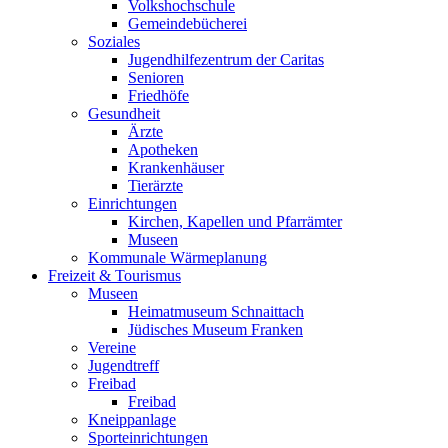
Volkshochschule
Gemeindebücherei
Soziales
Jugendhilfezentrum der Caritas
Senioren
Friedhöfe
Gesundheit
Ärzte
Apotheken
Krankenhäuser
Tierärzte
Einrichtungen
Kirchen, Kapellen und Pfarrämter
Museen
Kommunale Wärmeplanung
Freizeit & Tourismus
Museen
Heimatmuseum Schnaittach
Jüdisches Museum Franken
Vereine
Jugendtreff
Freibad
Freibad
Kneippanlage
Sporteinrichtungen