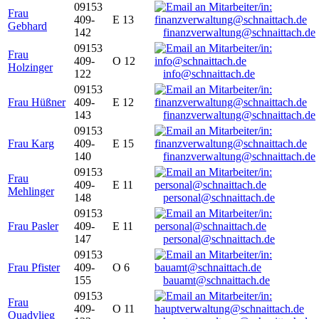
09153
Frau
409-
E 13
Gebhard
142
finanzverwaltung@schnaittach.de
09153
Frau
409-
O 12
Holzinger
122
info@schnaittach.de
09153
Frau Hüßner
409-
E 12
143
finanzverwaltung@schnaittach.de
09153
Frau Karg
409-
E 15
140
finanzverwaltung@schnaittach.de
09153
Frau
409-
E 11
Mehlinger
148
personal@schnaittach.de
09153
Frau Pasler
409-
E 11
147
personal@schnaittach.de
09153
Frau Pfister
409-
O 6
155
bauamt@schnaittach.de
09153
Frau
409-
O 11
Quadvlieg