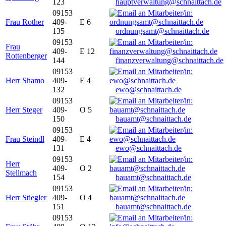
123
hauptverwaltung@schnaittach.de
09153
Frau Rother
409-
E 6
135
ordnungsamt@schnaittach.de
09153
Frau
409-
E 12
Rottenberger
144
finanzverwaltung@schnaittach.de
09153
Herr Shamo
409-
E 4
132
ewo@schnaittach.de
09153
Herr Steger
409-
O 5
150
bauamt@schnaittach.de
09153
Frau Steindl
409-
E 4
131
ewo@schnaittach.de
09153
Herr
409-
O 2
Stellmach
154
bauamt@schnaittach.de
09153
Herr Stiegler
409-
O 4
151
bauamt@schnaittach.de
09153