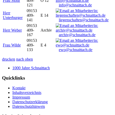
Frau Stöhr
409-
O 12
121
info@schnaittach.de
09153
Herr
409-
E 14
Unterburger
141
liegenschaften@schnaittach.de
09153
Herr Weber
409-
Archiv
167
archiv@schnaittach.de
09153
Frau Wilde
409-
E 4
133
ewo@schnaittach.de
drucken
nach oben
1000 Jahre Schnaittach
Quicklinks
Kontakt
Inhaltsverzeichnis
Impressum
Datenschutzerklärung
Datenschutzhinweis