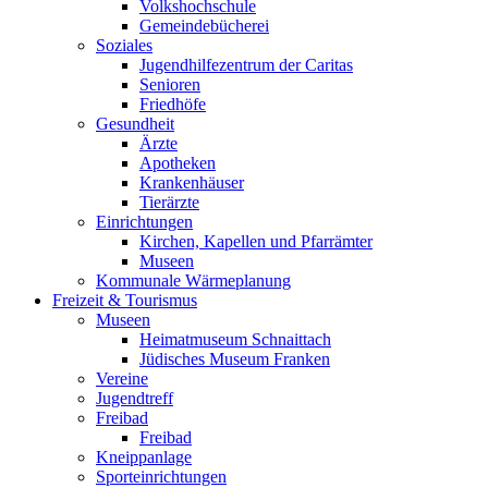
Volkshochschule
Gemeindebücherei
Soziales
Jugendhilfezentrum der Caritas
Senioren
Friedhöfe
Gesundheit
Ärzte
Apotheken
Krankenhäuser
Tierärzte
Einrichtungen
Kirchen, Kapellen und Pfarrämter
Museen
Kommunale Wärmeplanung
Freizeit & Tourismus
Museen
Heimatmuseum Schnaittach
Jüdisches Museum Franken
Vereine
Jugendtreff
Freibad
Freibad
Kneippanlage
Sporteinrichtungen