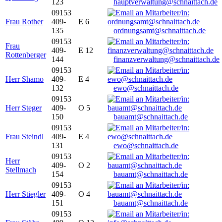
123
hauptverwaltung@schnaittach.de
09153
Frau Rother
409-
E 6
135
ordnungsamt@schnaittach.de
09153
Frau
409-
E 12
Rottenberger
144
finanzverwaltung@schnaittach.de
09153
Herr Shamo
409-
E 4
132
ewo@schnaittach.de
09153
Herr Steger
409-
O 5
150
bauamt@schnaittach.de
09153
Frau Steindl
409-
E 4
131
ewo@schnaittach.de
09153
Herr
409-
O 2
Stellmach
154
bauamt@schnaittach.de
09153
Herr Stiegler
409-
O 4
151
bauamt@schnaittach.de
09153