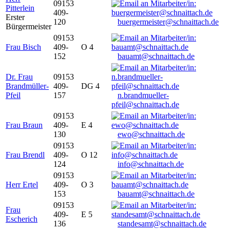
09153
Pitterlein
409-
Erster
120
buergermeister@schnaittach.de
Bürgermeister
09153
Frau Bisch
409-
O 4
152
bauamt@schnaittach.de
Dr. Frau
09153
Brandmüller-
409-
DG 4
Pfeil
157
n.brandmueller-
pfeil@schnaittach.de
09153
Frau Braun
409-
E 4
130
ewo@schnaittach.de
09153
Frau Brendl
409-
O 12
124
info@schnaittach.de
09153
Herr Ertel
409-
O 3
153
bauamt@schnaittach.de
09153
Frau
409-
E 5
Escherich
136
standesamt@schnaittach.de