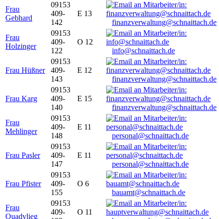
09153
Frau
409-
E 13
Gebhard
142
finanzverwaltung@schnaittach.de
09153
Frau
409-
O 12
Holzinger
122
info@schnaittach.de
09153
Frau Hüßner
409-
E 12
143
finanzverwaltung@schnaittach.de
09153
Frau Karg
409-
E 15
140
finanzverwaltung@schnaittach.de
09153
Frau
409-
E 11
Mehlinger
148
personal@schnaittach.de
09153
Frau Pasler
409-
E 11
147
personal@schnaittach.de
09153
Frau Pfister
409-
O 6
155
bauamt@schnaittach.de
09153
Frau
409-
O 11
Quadvlieg