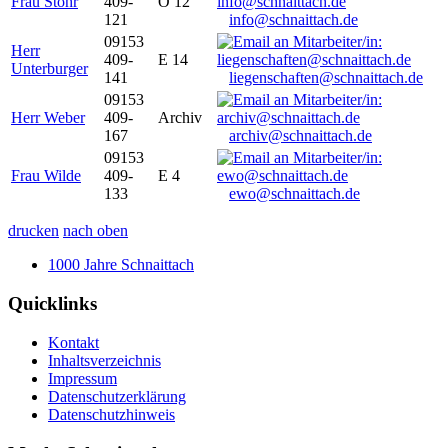
Frau Stöhr
409-
O 12
121
info@schnaittach.de
09153
Herr
409-
E 14
Unterburger
141
liegenschaften@schnaittach.de
09153
Herr Weber
409-
Archiv
167
archiv@schnaittach.de
09153
Frau Wilde
409-
E 4
133
ewo@schnaittach.de
drucken
nach oben
1000 Jahre Schnaittach
Quicklinks
Kontakt
Inhaltsverzeichnis
Impressum
Datenschutzerklärung
Datenschutzhinweis