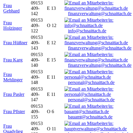
09153
Frau
409-
E 13
Gebhard
142
finanzverwaltung@schnaittach.de
09153
Frau
409-
O 12
Holzinger
122
info@schnaittach.de
09153
Frau Hüßner
409-
E 12
143
finanzverwaltung@schnaittach.de
09153
Frau Karg
409-
E 15
140
finanzverwaltung@schnaittach.de
09153
Frau
409-
E 11
Mehlinger
148
personal@schnaittach.de
09153
Frau Pasler
409-
E 11
147
personal@schnaittach.de
09153
Frau Pfister
409-
O 6
155
bauamt@schnaittach.de
09153
Frau
409-
O 11
Quadvlieg