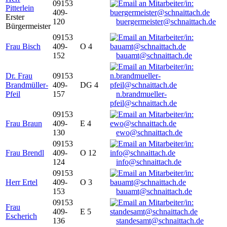
09153
Pitterlein
409-
Erster
120
buergermeister@schnaittach.de
Bürgermeister
09153
Frau Bisch
409-
O 4
152
bauamt@schnaittach.de
Dr. Frau
09153
Brandmüller-
409-
DG 4
Pfeil
157
n.brandmueller-
pfeil@schnaittach.de
09153
Frau Braun
409-
E 4
130
ewo@schnaittach.de
09153
Frau Brendl
409-
O 12
124
info@schnaittach.de
09153
Herr Ertel
409-
O 3
153
bauamt@schnaittach.de
09153
Frau
409-
E 5
Escherich
136
standesamt@schnaittach.de