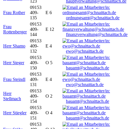
123
hauptverwaltung@schnaittach.de
09153
Frau Rother
409-
E 6
135
ordnungsamt@schnaittach.de
09153
Frau
409-
E 12
Rottenberger
144
finanzverwaltung@schnaittach.de
09153
Herr Shamo
409-
E 4
132
ewo@schnaittach.de
09153
Herr Steger
409-
O 5
150
bauamt@schnaittach.de
09153
Frau Steindl
409-
E 4
131
ewo@schnaittach.de
09153
Herr
409-
O 2
Stellmach
154
bauamt@schnaittach.de
09153
Herr Stiegler
409-
O 4
151
bauamt@schnaittach.de
09153