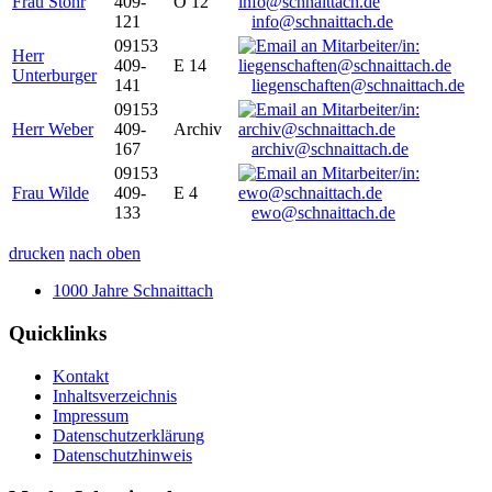
Frau Stöhr
409-
O 12
121
info@schnaittach.de
09153
Herr
409-
E 14
Unterburger
141
liegenschaften@schnaittach.de
09153
Herr Weber
409-
Archiv
167
archiv@schnaittach.de
09153
Frau Wilde
409-
E 4
133
ewo@schnaittach.de
drucken
nach oben
1000 Jahre Schnaittach
Quicklinks
Kontakt
Inhaltsverzeichnis
Impressum
Datenschutzerklärung
Datenschutzhinweis