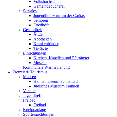
Volkshochschule
Gemeindebücherei
Soziales
Jugendhilfezentrum der Caritas
Senioren
Friedhöfe
Gesundheit
Ärzte
Apotheken
Krankenhäuser
Tierärzte
Einrichtungen
Kirchen, Kapellen und Pfarrämter
Museen
Kommunale Wärmeplanung
Freizeit & Tourismus
Museen
Heimatmuseum Schnaittach
Jüdisches Museum Franken
Vereine
Jugendtreff
Freibad
Freibad
Kneippanlage
Sporteinrichtungen