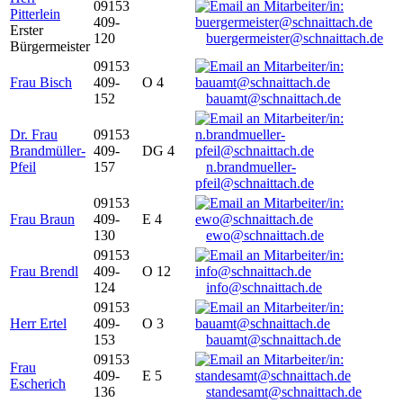
09153
Pitterlein
409-
Erster
120
buergermeister@schnaittach.de
Bürgermeister
09153
Frau Bisch
409-
O 4
152
bauamt@schnaittach.de
Dr. Frau
09153
Brandmüller-
409-
DG 4
Pfeil
157
n.brandmueller-
pfeil@schnaittach.de
09153
Frau Braun
409-
E 4
130
ewo@schnaittach.de
09153
Frau Brendl
409-
O 12
124
info@schnaittach.de
09153
Herr Ertel
409-
O 3
153
bauamt@schnaittach.de
09153
Frau
409-
E 5
Escherich
136
standesamt@schnaittach.de