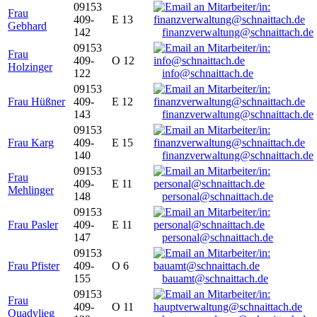
09153
Frau
409-
E 13
Gebhard
142
finanzverwaltung@schnaittach.de
09153
Frau
409-
O 12
Holzinger
122
info@schnaittach.de
09153
Frau Hüßner
409-
E 12
143
finanzverwaltung@schnaittach.de
09153
Frau Karg
409-
E 15
140
finanzverwaltung@schnaittach.de
09153
Frau
409-
E 11
Mehlinger
148
personal@schnaittach.de
09153
Frau Pasler
409-
E 11
147
personal@schnaittach.de
09153
Frau Pfister
409-
O 6
155
bauamt@schnaittach.de
09153
Frau
409-
O 11
Quadvlieg