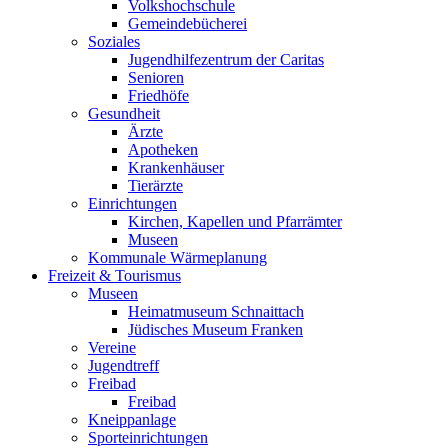
Volkshochschule
Gemeindebücherei
Soziales
Jugendhilfezentrum der Caritas
Senioren
Friedhöfe
Gesundheit
Ärzte
Apotheken
Krankenhäuser
Tierärzte
Einrichtungen
Kirchen, Kapellen und Pfarrämter
Museen
Kommunale Wärmeplanung
Freizeit & Tourismus
Museen
Heimatmuseum Schnaittach
Jüdisches Museum Franken
Vereine
Jugendtreff
Freibad
Freibad
Kneippanlage
Sporteinrichtungen