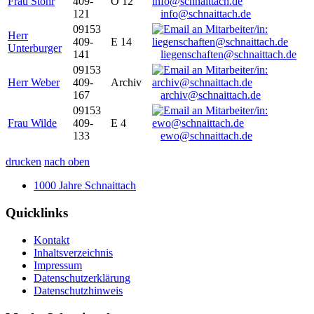
Frau Stöhr
409-
O 12
121
info@schnaittach.de
09153
Herr
409-
E 14
Unterburger
141
liegenschaften@schnaittach.de
09153
Herr Weber
409-
Archiv
167
archiv@schnaittach.de
09153
Frau Wilde
409-
E 4
133
ewo@schnaittach.de
drucken
nach oben
1000 Jahre Schnaittach
Quicklinks
Kontakt
Inhaltsverzeichnis
Impressum
Datenschutzerklärung
Datenschutzhinweis