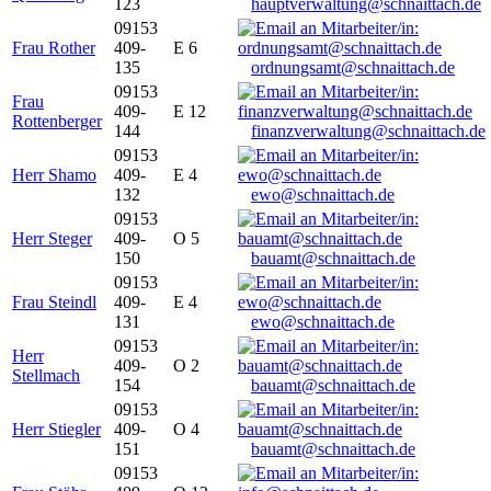
123
hauptverwaltung@schnaittach.de
09153
Frau Rother
409-
E 6
135
ordnungsamt@schnaittach.de
09153
Frau
409-
E 12
Rottenberger
144
finanzverwaltung@schnaittach.de
09153
Herr Shamo
409-
E 4
132
ewo@schnaittach.de
09153
Herr Steger
409-
O 5
150
bauamt@schnaittach.de
09153
Frau Steindl
409-
E 4
131
ewo@schnaittach.de
09153
Herr
409-
O 2
Stellmach
154
bauamt@schnaittach.de
09153
Herr Stiegler
409-
O 4
151
bauamt@schnaittach.de
09153