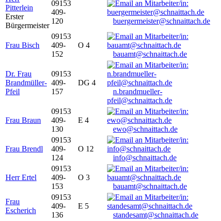
09153
Pitterlein
409-
Erster
120
buergermeister@schnaittach.de
Bürgermeister
09153
Frau Bisch
409-
O 4
152
bauamt@schnaittach.de
Dr. Frau
09153
Brandmüller-
409-
DG 4
Pfeil
157
n.brandmueller-
pfeil@schnaittach.de
09153
Frau Braun
409-
E 4
130
ewo@schnaittach.de
09153
Frau Brendl
409-
O 12
124
info@schnaittach.de
09153
Herr Ertel
409-
O 3
153
bauamt@schnaittach.de
09153
Frau
409-
E 5
Escherich
136
standesamt@schnaittach.de