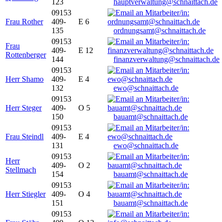
123
hauptverwaltung@schnaittach.de
09153
Frau Rother
409-
E 6
135
ordnungsamt@schnaittach.de
09153
Frau
409-
E 12
Rottenberger
144
finanzverwaltung@schnaittach.de
09153
Herr Shamo
409-
E 4
132
ewo@schnaittach.de
09153
Herr Steger
409-
O 5
150
bauamt@schnaittach.de
09153
Frau Steindl
409-
E 4
131
ewo@schnaittach.de
09153
Herr
409-
O 2
Stellmach
154
bauamt@schnaittach.de
09153
Herr Stiegler
409-
O 4
151
bauamt@schnaittach.de
09153