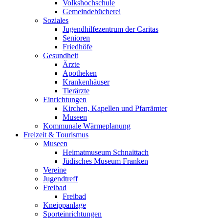
Volkshochschule
Gemeindebücherei
Soziales
Jugendhilfezentrum der Caritas
Senioren
Friedhöfe
Gesundheit
Ärzte
Apotheken
Krankenhäuser
Tierärzte
Einrichtungen
Kirchen, Kapellen und Pfarrämter
Museen
Kommunale Wärmeplanung
Freizeit & Tourismus
Museen
Heimatmuseum Schnaittach
Jüdisches Museum Franken
Vereine
Jugendtreff
Freibad
Freibad
Kneippanlage
Sporteinrichtungen