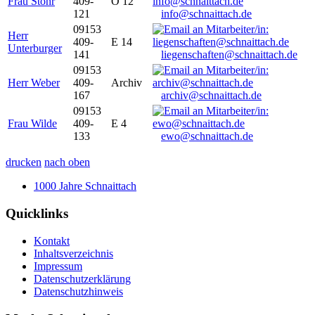
Frau Stöhr
409-
O 12
121
info@schnaittach.de
09153
Herr
409-
E 14
Unterburger
141
liegenschaften@schnaittach.de
09153
Herr Weber
409-
Archiv
167
archiv@schnaittach.de
09153
Frau Wilde
409-
E 4
133
ewo@schnaittach.de
drucken
nach oben
1000 Jahre Schnaittach
Quicklinks
Kontakt
Inhaltsverzeichnis
Impressum
Datenschutzerklärung
Datenschutzhinweis