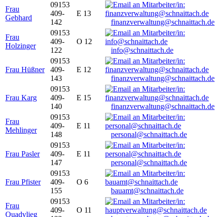
09153
Frau
409-
E 13
Gebhard
142
finanzverwaltung@schnaittach.de
09153
Frau
409-
O 12
Holzinger
122
info@schnaittach.de
09153
Frau Hüßner
409-
E 12
143
finanzverwaltung@schnaittach.de
09153
Frau Karg
409-
E 15
140
finanzverwaltung@schnaittach.de
09153
Frau
409-
E 11
Mehlinger
148
personal@schnaittach.de
09153
Frau Pasler
409-
E 11
147
personal@schnaittach.de
09153
Frau Pfister
409-
O 6
155
bauamt@schnaittach.de
09153
Frau
409-
O 11
Quadvlieg