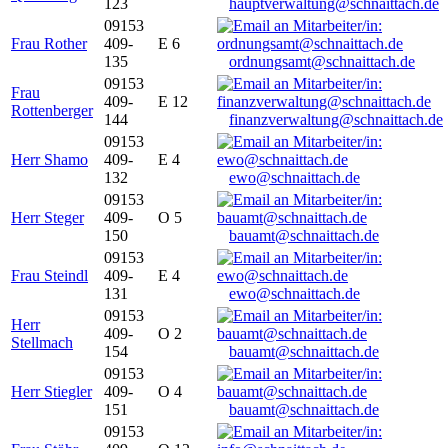
123
hauptverwaltung@schnaittach.de
09153
Frau Rother
409-
E 6
135
ordnungsamt@schnaittach.de
09153
Frau
409-
E 12
Rottenberger
144
finanzverwaltung@schnaittach.de
09153
Herr Shamo
409-
E 4
132
ewo@schnaittach.de
09153
Herr Steger
409-
O 5
150
bauamt@schnaittach.de
09153
Frau Steindl
409-
E 4
131
ewo@schnaittach.de
09153
Herr
409-
O 2
Stellmach
154
bauamt@schnaittach.de
09153
Herr Stiegler
409-
O 4
151
bauamt@schnaittach.de
09153