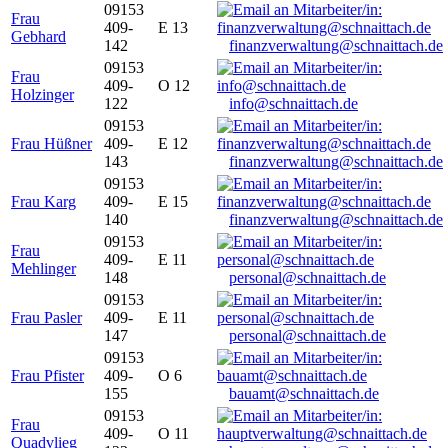
09153
Frau
409-
E 13
Gebhard
142
finanzverwaltung@schnaittach.de
09153
Frau
409-
O 12
Holzinger
122
info@schnaittach.de
09153
Frau Hüßner
409-
E 12
143
finanzverwaltung@schnaittach.de
09153
Frau Karg
409-
E 15
140
finanzverwaltung@schnaittach.de
09153
Frau
409-
E 11
Mehlinger
148
personal@schnaittach.de
09153
Frau Pasler
409-
E 11
147
personal@schnaittach.de
09153
Frau Pfister
409-
O 6
155
bauamt@schnaittach.de
09153
Frau
409-
O 11
Quadvlieg