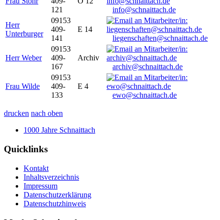
Frau Stöhr
409-
O 12
121
info@schnaittach.de
09153
Herr
409-
E 14
Unterburger
141
liegenschaften@schnaittach.de
09153
Herr Weber
409-
Archiv
167
archiv@schnaittach.de
09153
Frau Wilde
409-
E 4
133
ewo@schnaittach.de
drucken
nach oben
1000 Jahre Schnaittach
Quicklinks
Kontakt
Inhaltsverzeichnis
Impressum
Datenschutzerklärung
Datenschutzhinweis