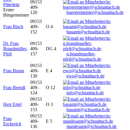
09153
Pitterlein
409-
Erster
120
buergermeister@schnaittach.de
Bürgermeister
09153
Frau Bisch
409-
O 4
152
bauamt@schnaittach.de
Dr. Frau
09153
Brandmüller-
409-
DG 4
Pfeil
157
n.brandmueller-
pfeil@schnaittach.de
09153
Frau Braun
409-
E 4
130
ewo@schnaittach.de
09153
Frau Brendl
409-
O 12
124
info@schnaittach.de
09153
Herr Ertel
409-
O 3
153
bauamt@schnaittach.de
09153
Frau
409-
E 5
Escherich
136
standesamt@schnaittach.de