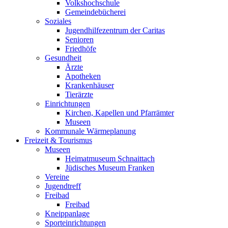
Volkshochschule
Gemeindebücherei
Soziales
Jugendhilfezentrum der Caritas
Senioren
Friedhöfe
Gesundheit
Ärzte
Apotheken
Krankenhäuser
Tierärzte
Einrichtungen
Kirchen, Kapellen und Pfarrämter
Museen
Kommunale Wärmeplanung
Freizeit & Tourismus
Museen
Heimatmuseum Schnaittach
Jüdisches Museum Franken
Vereine
Jugendtreff
Freibad
Freibad
Kneippanlage
Sporteinrichtungen